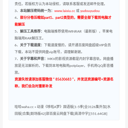
责任。若版权方认为本站侵权，请联系客服或发送邮件处理。
3、
本站解压密码统一为：
www.laixiu.cc
或
yudouyudou
4、
部分分卷压缩如part1、part2类型的，需要全部下载到电脑才
能解压
5、
解压工具推荐：
电脑端推荐使用WINRAR（最新版），苹果电
脑端用RAR解压王。
6、
关于下载速度：
下载速度慢的，请开通百度网盘超级VIP会员
下载，本站不提供网盘vip账号，请理解谢谢。
7、
关于字幕和声音：
MKV的影视资源都是内封字幕音轨，网盘播
放是无法解析的，下载到本地电脑用potplayer，手机用QQ影音播
放。
资源失效请添加客服微信 “ 85630683 ”，并发送资源编号+资源名
称，我们会及时重新补发
哇哈waha.cc
»
动漫《哆啦A梦》国语版[1-5季]全3126集外加[水
田版]合集[剧场版42]部百度云网盘下载[高清中字][551.64GB]