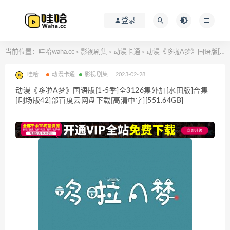
登录
当前位置：
哇哈waha.cc
影视剧集
动漫卡通
动漫《哆啦A梦》国语版[1-5季]全3126集外加[水田版]合集[剧场版42]部百度云网盘下载[高清中字][551.64GB]
>
>
>
哇哈
动漫卡通
影视剧集
2023-02-28
动漫《哆啦A梦》国语版[1-5季]全3126集外加[水田版]合集
[剧场版42]部百度云网盘下载[高清中字][551.64GB]