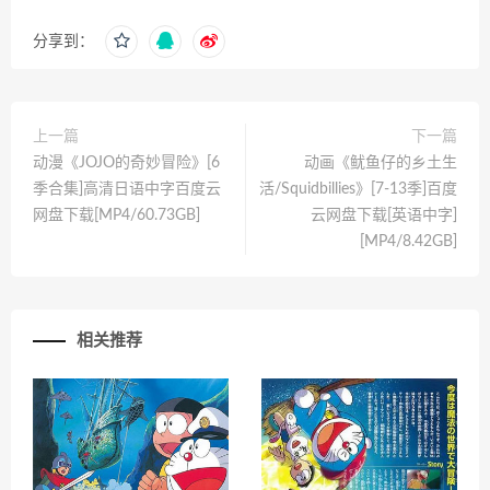
分享到：
上一篇
下一篇
动漫《JOJO的奇妙冒险》[6
动画《鱿鱼仔的乡土生
季合集]高清日语中字百度云
活/Squidbillies》[7-13季]百度
网盘下载[MP4/60.73GB]
云网盘下载[英语中字]
[MP4/8.42GB]
相关推荐