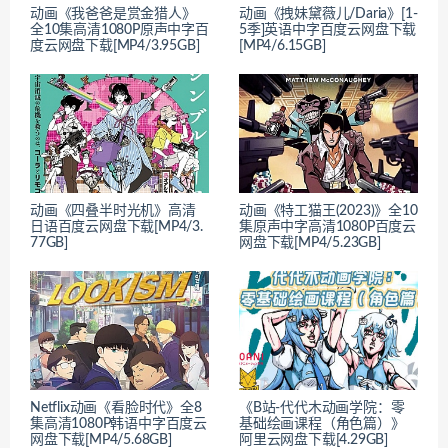
动画《我爸爸是赏金猎人》
动画《拽妹黛薇儿/Daria》[1-
全10集高清1080P原声中字百
5季]英语中字百度云网盘下载
度云网盘下载[MP4/3.95GB]
[MP4/6.15GB]
动画《四叠半时光机》高清
动画《特工猫王(2023)》全10
日语百度云网盘下载[MP4/3.
集原声中字高清1080P百度云
77GB]
网盘下载[MP4/5.23GB]
Netflix动画《看脸时代》全8
《B站-代代木动画学院：零
集高清1080P韩语中字百度云
基础绘画课程（角色篇）》
网盘下载[MP4/5.68GB]
阿里云网盘下载[4.29GB]