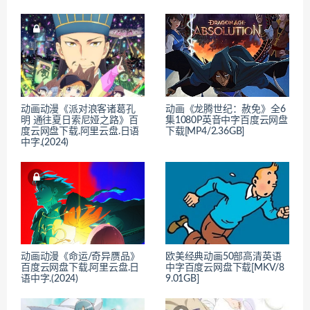
动画动漫《派对浪客诸葛孔
动画《龙腾世纪：赦免》全6
明 通往夏日索尼娅之路》百
集1080P英音中字百度云网盘
度云网盘下载.阿里云盘.日语
下载[MP4/2.36GB]
中字.(2024)
动画动漫《命运/奇异赝品》
欧美经典动画50部高清英语
百度云网盘下载.阿里云盘.日
中字百度云网盘下载[MKV/8
语中字.(2024)
9.01GB]