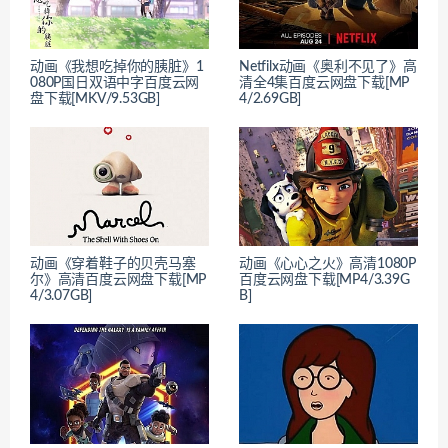
动画《我想吃掉你的胰脏》1
Netfilx动画《奥利不见了》高
080P国日双语中字百度云网
清全4集百度云网盘下载[MP
盘下载[MKV/9.53GB]
4/2.69GB]
动画《穿着鞋子的贝壳马塞
动画《心心之火》高清1080P
尔》高清百度云网盘下载[MP
百度云网盘下载[MP4/3.39G
4/3.07GB]
B]