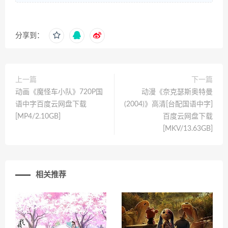
分享到：
上一篇
下一篇
动画《魔怪车小队》720P国
动漫《奈克瑟斯奥特曼
语中字百度云网盘下载
(2004)》高清[台配国语中字]
[MP4/2.10GB]
百度云网盘下载
[MKV/13.63GB]
相关推荐