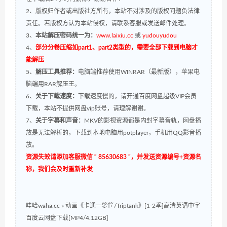
2、版权归作者或出版社方所有，本站不对涉及的版权问题负法律
责任。若版权方认为本站侵权，请联系客服或发送邮件处理。
3、
本站解压密码统一为：
www.laixiu.cc
或
yudouyudou
4、
部分分卷压缩如part1、part2类型的，需要全部下载到电脑才
能解压
5、
解压工具推荐：
电脑端推荐使用WINRAR（最新版），苹果电
脑端用RAR解压王。
6、
关于下载速度：
下载速度慢的，请开通百度网盘超级VIP会员
下载，本站不提供网盘vip账号，请理解谢谢。
7、
关于字幕和声音：
MKV的影视资源都是内封字幕音轨，网盘播
放是无法解析的，下载到本地电脑用potplayer，手机用QQ影音播
放。
资源失效请添加客服微信 “ 85630683 ”，并发送资源编号+资源名
称，我们会及时重新补发
哇哈waha.cc
»
动画《卡通一箩筐/Triptank》[1-2季]高清英语中字
百度云网盘下载[MP4/4.12GB]