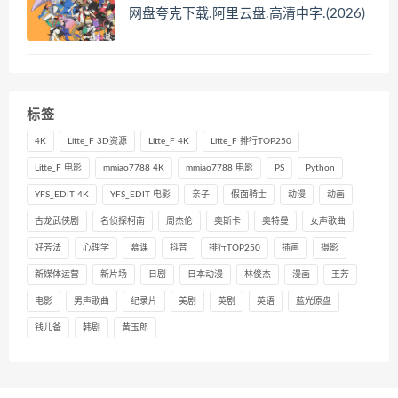
网盘夸克下载.阿里云盘.高清中字.(2026)
标签
4K
Litte_F 3D资源
Litte_F 4K
Litte_F 排行TOP250
Litte_F 电影
mmiao7788 4K
mmiao7788 电影
PS
Python
YFS_EDIT 4K
YFS_EDIT 电影
亲子
假面骑士
动漫
动画
古龙武侠剧
名侦探柯南
周杰伦
奥斯卡
奥特曼
女声歌曲
好芳法
心理学
慕课
抖音
排行TOP250
插画
摄影
新媒体运营
新片场
日剧
日本动漫
林俊杰
漫画
王芳
电影
男声歌曲
纪录片
美剧
英剧
英语
蓝光原盘
钱儿爸
韩剧
黄玉郎