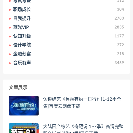
考试考证
112
职场成长
304
自我提升
2780
蓝光VIP
2835
认知升级
1177
设计学院
272
金融创富
218
音乐有声
3469
文章展示
访谈综艺《鲁豫有约一日行》[1-12季全
集]百度云网盘下载
大陆国产综艺《奇葩说 1~7季》高清完整