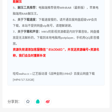
能解压
5、
解压工具推荐：
电脑端推荐使用WINRAR（最新版），苹果电
脑端用RAR解压王。
6、
关于下载速度：
下载速度慢的，请开通百度网盘超级VIP会员
下载，本站不提供网盘vip账号，请理解谢谢。
7、
关于字幕和声音：
MKV的影视资源都是内封字幕音轨，网盘播
放是无法解析的，下载到本地电脑用potplayer，手机用QQ影音播
放。
资源失效请添加客服微信 “ 85630683 ”，并发送资源编号+资源名
称，我们会及时重新补发
哇哈waha.cc
»
辽艺版动漫《战神金刚(1984)》百度云网盘下载
[MP4/17.52GB]
分享到：