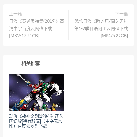
上一篇
下一篇
日漫《泰迦奥特曼(2019)》高
恐怖日漫《暗芝居/闇芝居》
清中字百度云网盘下载
第1-9季日语阿里云网盘下载
[MKV/17.21GB]
[MP4/5.82GB]
相关推荐
动漫《战神金刚(1984)》辽艺
国语版[稀有珍藏]（中字无水
印）百度云网盘下载