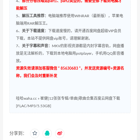
4、
部分分卷压缩如part1、part2类型的，需要全部下载到电脑才
能解压
5、
解压工具推荐：
电脑端推荐使用WINRAR（最新版），苹果电
脑端用RAR解压王。
6、
关于下载速度：
下载速度慢的，请开通百度网盘超级VIP会员
下载，本站不提供网盘vip账号，请理解谢谢。
7、
关于字幕和声音：
MKV的影视资源都是内封字幕音轨，网盘播
放是无法解析的，下载到本地电脑用potplayer，手机用QQ影音播
放。
资源失效请添加客服微信 “ 85630683 ”，并发送资源编号+资源名
称，我们会及时重新补发
哇哈waha.cc
»
崔健[12张张专辑/单曲]歌曲合集百度云网盘下载
[FLAC/MP3/5.53GB]
分享到：