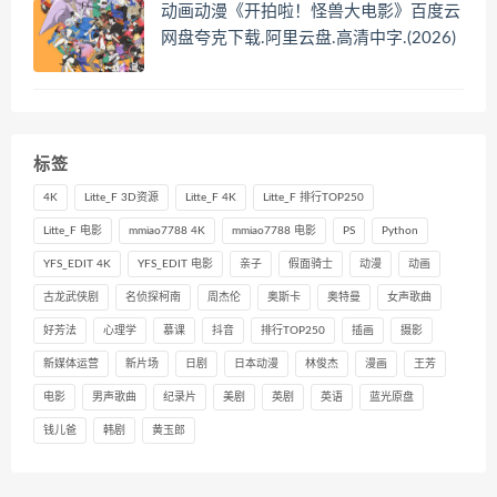
动画动漫《开拍啦！怪兽大电影》百度云
网盘夸克下载.阿里云盘.高清中字.(2026)
标签
4K
Litte_F 3D资源
Litte_F 4K
Litte_F 排行TOP250
Litte_F 电影
mmiao7788 4K
mmiao7788 电影
PS
Python
YFS_EDIT 4K
YFS_EDIT 电影
亲子
假面骑士
动漫
动画
古龙武侠剧
名侦探柯南
周杰伦
奥斯卡
奥特曼
女声歌曲
好芳法
心理学
慕课
抖音
排行TOP250
插画
摄影
新媒体运营
新片场
日剧
日本动漫
林俊杰
漫画
王芳
电影
男声歌曲
纪录片
美剧
英剧
英语
蓝光原盘
钱儿爸
韩剧
黄玉郎