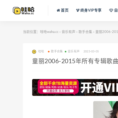
首页
终身VIP专享
自
当前位置：
哇哈waha.cc
音乐有声
歌手合集
童丽2006-20
>
>
>
哇哈
歌手合集
音乐有声
2023-03-05
童丽2006-2015年所有专辑歌曲