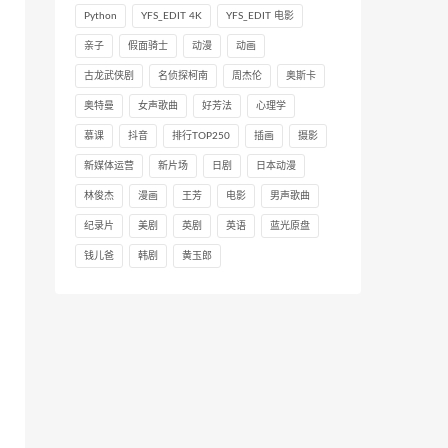
Python
YFS_EDIT 4K
YFS_EDIT 电影
亲子
假面骑士
动漫
动画
古龙武侠剧
名侦探柯南
周杰伦
奥斯卡
奥特曼
女声歌曲
好芳法
心理学
慕课
抖音
排行TOP250
插画
摄影
新媒体运营
新片场
日剧
日本动漫
林俊杰
漫画
王芳
电影
男声歌曲
纪录片
美剧
英剧
英语
蓝光原盘
钱儿爸
韩剧
黄玉郎