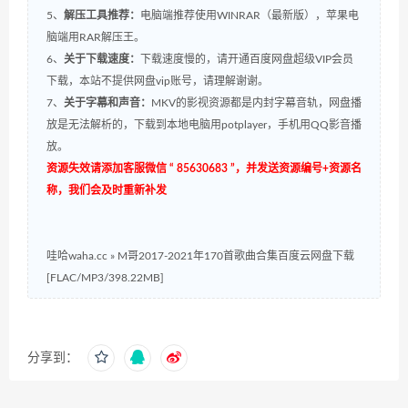
5、
解压工具推荐：
电脑端推荐使用WINRAR（最新版），苹果电
脑端用RAR解压王。
6、
关于下载速度：
下载速度慢的，请开通百度网盘超级VIP会员
下载，本站不提供网盘vip账号，请理解谢谢。
7、
关于字幕和声音：
MKV的影视资源都是内封字幕音轨，网盘播
放是无法解析的，下载到本地电脑用potplayer，手机用QQ影音播
放。
资源失效请添加客服微信 “ 85630683 ”，并发送资源编号+资源名
称，我们会及时重新补发
哇哈waha.cc
»
M哥2017-2021年170首歌曲合集百度云网盘下载
[FLAC/MP3/398.22MB]
分享到：