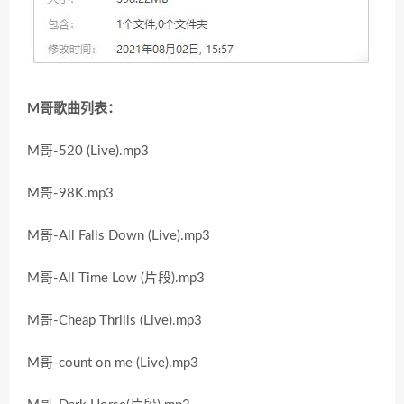
M哥歌曲列表：
M哥-520 (Live).mp3
M哥-98K.mp3
M哥-All Falls Down (Live).mp3
M哥-All Time Low (片段).mp3
M哥-Cheap Thrills (Live).mp3
M哥-count on me (Live).mp3