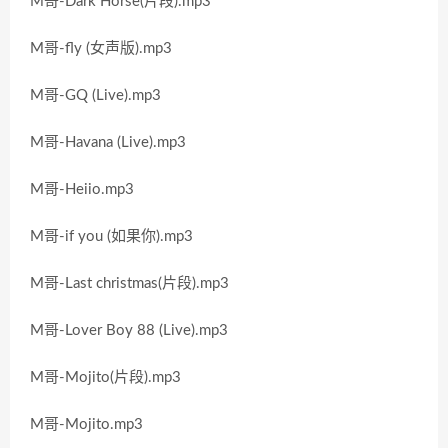
M哥-Dark Horse(片段).mp3
M哥-fly (女声版).mp3
M哥-GQ (Live).mp3
M哥-Havana (Live).mp3
M哥-Heiio.mp3
M哥-if you (如果你).mp3
M哥-Last christmas(片段).mp3
M哥-Lover Boy 88 (Live).mp3
M哥-Mojito(片段).mp3
M哥-Mojito.mp3