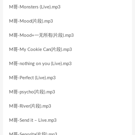
M哥-Monsters (Live).mp3
M哥-Mood(片段).mp3
M哥-Mood+一无所有(片段).mp3
M哥-My Cookie Can(片段).mp3
M哥-nothing on you (Live).mp3
M哥-Perfect (Live).mp3
M哥-psycho(片段).mp3
M哥-River(片段).mp3
M哥-Send it – Live.mp3
M哥-Senorita(片段).mp3