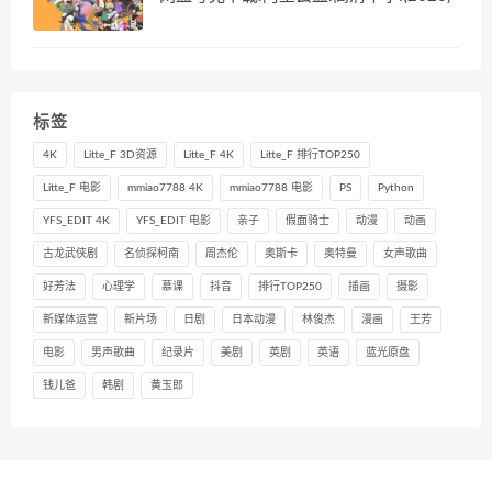
标签
4K
Litte_F 3D资源
Litte_F 4K
Litte_F 排行TOP250
Litte_F 电影
mmiao7788 4K
mmiao7788 电影
PS
Python
YFS_EDIT 4K
YFS_EDIT 电影
亲子
假面骑士
动漫
动画
古龙武侠剧
名侦探柯南
周杰伦
奥斯卡
奥特曼
女声歌曲
好芳法
心理学
慕课
抖音
排行TOP250
插画
摄影
新媒体运营
新片场
日剧
日本动漫
林俊杰
漫画
王芳
电影
男声歌曲
纪录片
美剧
英剧
英语
蓝光原盘
钱儿爸
韩剧
黄玉郎