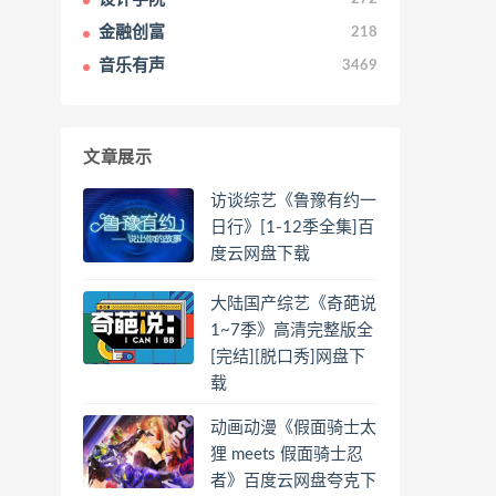
金融创富
218
音乐有声
3469
文章展示
访谈综艺《鲁豫有约一
日行》[1-12季全集]百
度云网盘下载
大陆国产综艺《奇葩说
1~7季》高清完整版全
[完结][脱口秀]网盘下
载
动画动漫《假面骑士太
狸 meets 假面骑士忍
者》百度云网盘夸克下