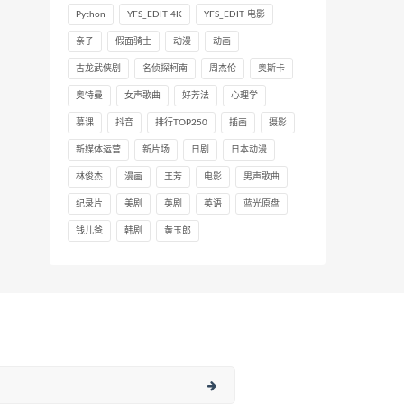
Python
YFS_EDIT 4K
YFS_EDIT 电影
亲子
假面骑士
动漫
动画
古龙武侠剧
名侦探柯南
周杰伦
奥斯卡
奥特曼
女声歌曲
好芳法
心理学
慕课
抖音
排行TOP250
插画
摄影
新媒体运营
新片场
日剧
日本动漫
林俊杰
漫画
王芳
电影
男声歌曲
纪录片
美剧
英剧
英语
蓝光原盘
钱儿爸
韩剧
黄玉郎