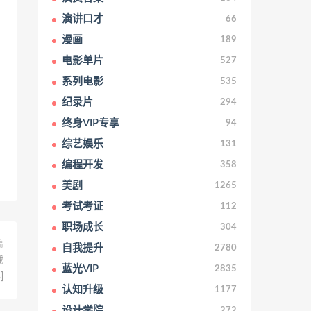
演讲口才
66
漫画
189
电影单片
527
系列电影
535
纪录片
294
终身VIP专享
94
综艺娱乐
131
编程开发
358
美剧
1265
考试考证
112
职场成长
304
篇
自我提升
2780
载
蓝光VIP
2835
]
认知升级
1177
设计学院
272