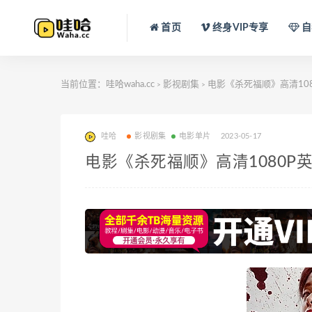
首页
终身VIP专享
自
当前位置：
哇哈waha.cc
影视剧集
电影《杀死福顺》高清1080
>
>
哇哈
影视剧集
电影单片
2023-05-17
电影《杀死福顺》高清1080P英语