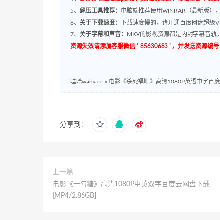
5、
解压工具推荐：
电脑端推荐使用WINRAR（最新版）
6、
关于下载速度：
下载速度慢的，请开通百度网盘超级VI
7、
关于字幕和声音：
MKV的影视资源都是内封字幕音轨，
资源失效请添加客服微信 “ 85630683 ”，并发送资
哇哈waha.cc
»
电影《杀死福顺》高清1080P英语中字百度云网
分享到：
上一篇
电影《一勺糖》高清1080P中英双字百度云网盘下载
[MP4/2.86GB]