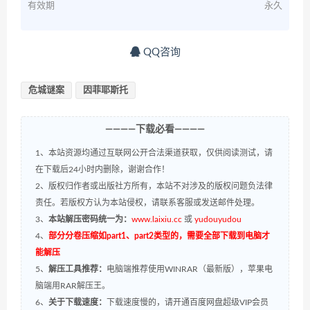
有效期
永久
QQ咨询
危城谜案
因菲耶斯托
————下载必看————
1、本站资源均通过互联网公开合法渠道获取，仅供阅读测试，请
在下载后24小时内删除，谢谢合作！
2、版权归作者或出版社方所有，本站不对涉及的版权问题负法律
责任。若版权方认为本站侵权，请联系客服或发送邮件处理。
3、
本站解压密码统一为：
www.laixiu.cc
或
yudouyudou
4、
部分分卷压缩如part1、part2类型的，需要全部下载到电脑才
能解压
5、
解压工具推荐：
电脑端推荐使用WINRAR（最新版），苹果电
脑端用RAR解压王。
6、
关于下载速度：
下载速度慢的，请开通百度网盘超级VIP会员