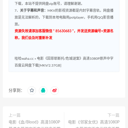
下载，本站不提供网盘vip账号，请理解谢谢。
7、
关于字幕和声音：
MKV的影视资源都是内封字幕音轨，网盘播
放是无法解析的，下载到本地电脑用potplayer，手机用QQ影音播
放。
资源失效请添加客服微信 “ 85630683 ”，并发送资源编号+资源名
称，我们会及时重新补发
哇哈waha.cc
»
电影《因菲耶斯托/危城谜案》高清1080P原声中字
百度云网盘下载[MKV/2.37GB]
分享到：
上一篇
下一篇
电影《血/Blood》高清1080P
电影《邻家女优》高清1080P