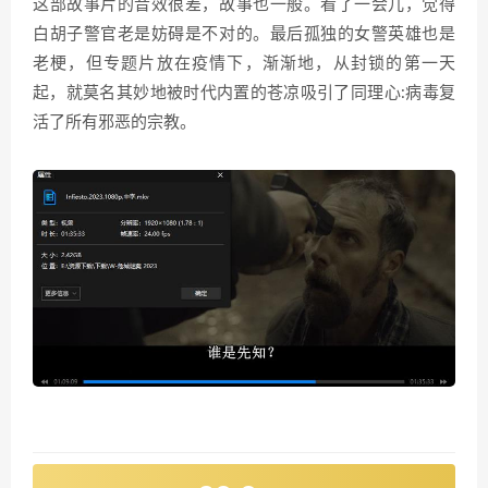
这部故事片的音效很差，故事也一般。看了一会儿，觉得
白胡子警官老是妨碍是不对的。最后孤独的女警英雄也是
老梗，但专题片放在疫情下，渐渐地，从封锁的第一天
起，就莫名其妙地被时代内置的苍凉吸引了同理心:病毒复
活了所有邪恶的宗教。