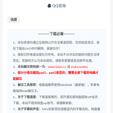
QQ咨询
流感
————下载必看————
1、本站资源均通过互联网公开合法渠道获取，仅供阅读测试，请
在下载后24小时内删除，谢谢合作！
2、版权归作者或出版社方所有，本站不对涉及的版权问题负法律
责任。若版权方认为本站侵权，请联系客服或发送邮件处理。
3、
本站解压密码统一为：
www.laixiu.cc
或
yudouyudou
4、
部分分卷压缩如part1、part2类型的，需要全部下载到电脑才
能解压
5、
解压工具推荐：
电脑端推荐使用WINRAR（最新版），苹果电
脑端用RAR解压王。
6、
关于下载速度：
下载速度慢的，请开通百度网盘超级VIP会员
下载，本站不提供网盘vip账号，请理解谢谢。
7、
关于字幕和声音：
MKV的影视资源都是内封字幕音轨，网盘播