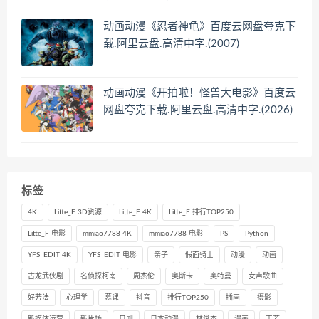
动画动漫《忍者神龟》百度云网盘夸克下
载.阿里云盘.高清中字.(2007)
动画动漫《开拍啦！怪兽大电影》百度云
网盘夸克下载.阿里云盘.高清中字.(2026)
标签
4K
Litte_F 3D资源
Litte_F 4K
Litte_F 排行TOP250
Litte_F 电影
mmiao7788 4K
mmiao7788 电影
PS
Python
YFS_EDIT 4K
YFS_EDIT 电影
亲子
假面骑士
动漫
动画
古龙武侠剧
名侦探柯南
周杰伦
奥斯卡
奥特曼
女声歌曲
好芳法
心理学
慕课
抖音
排行TOP250
插画
摄影