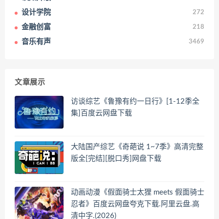
设计学院
272
金融创富
218
音乐有声
3469
文章展示
访谈综艺《鲁豫有约一日行》[1-12季全
集]百度云网盘下载
大陆国产综艺《奇葩说 1~7季》高清完整
版全[完结][脱口秀]网盘下载
动画动漫《假面骑士太狸 meets 假面骑士
忍者》百度云网盘夸克下载.阿里云盘.高
清中字.(2026)