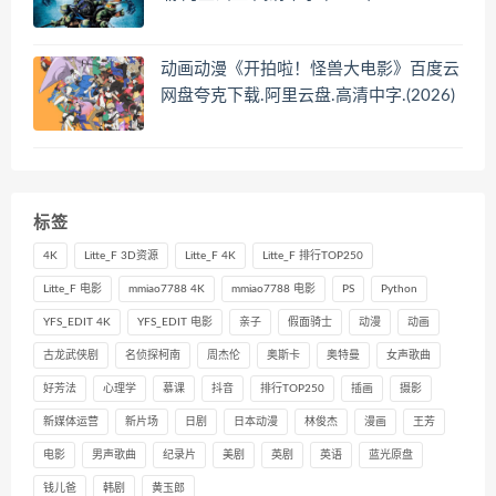
动画动漫《开拍啦！怪兽大电影》百度云
网盘夸克下载.阿里云盘.高清中字.(2026)
标签
4K
Litte_F 3D资源
Litte_F 4K
Litte_F 排行TOP250
Litte_F 电影
mmiao7788 4K
mmiao7788 电影
PS
Python
YFS_EDIT 4K
YFS_EDIT 电影
亲子
假面骑士
动漫
动画
古龙武侠剧
名侦探柯南
周杰伦
奥斯卡
奥特曼
女声歌曲
好芳法
心理学
慕课
抖音
排行TOP250
插画
摄影
新媒体运营
新片场
日剧
日本动漫
林俊杰
漫画
王芳
电影
男声歌曲
纪录片
美剧
英剧
英语
蓝光原盘
钱儿爸
韩剧
黄玉郎