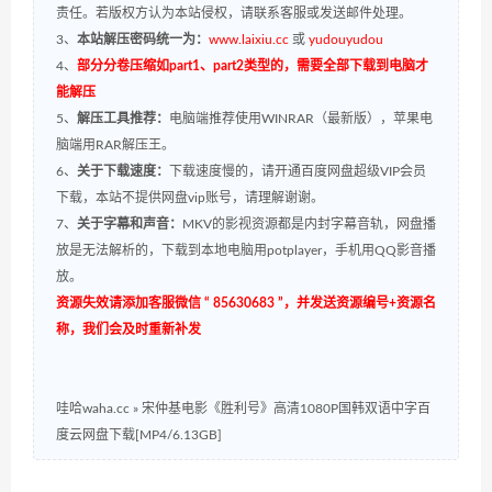
责任。若版权方认为本站侵权，请联系客服或发送邮件处理。
3、
本站解压密码统一为：
www.laixiu.cc
或
yudouyudou
4、
部分分卷压缩如part1、part2类型的，需要全部下载到电脑才
能解压
5、
解压工具推荐：
电脑端推荐使用WINRAR（最新版），苹果电
脑端用RAR解压王。
6、
关于下载速度：
下载速度慢的，请开通百度网盘超级VIP会员
下载，本站不提供网盘vip账号，请理解谢谢。
7、
关于字幕和声音：
MKV的影视资源都是内封字幕音轨，网盘播
放是无法解析的，下载到本地电脑用potplayer，手机用QQ影音播
放。
资源失效请添加客服微信 “ 85630683 ”，并发送资源编号+资源名
称，我们会及时重新补发
哇哈waha.cc
»
宋仲基电影《胜利号》高清1080P国韩双语中字百
度云网盘下载[MP4/6.13GB]