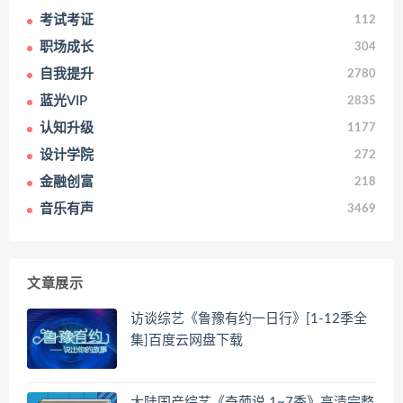
考试考证
112
职场成长
304
自我提升
2780
蓝光VIP
2835
认知升级
1177
设计学院
272
金融创富
218
音乐有声
3469
文章展示
访谈综艺《鲁豫有约一日行》[1-12季全
集]百度云网盘下载
大陆国产综艺《奇葩说 1~7季》高清完整