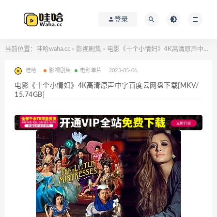
登录
当前位置：
哇哈waha.cc
影视剧集
电影《十个小情妇》4K高清原声中字百度云网盘下载[MKV/15.74GB]
>
>
哇哈
影视剧集
电影单片
2023-05-06
电影《十个小情妇》4K高清原声中字百度云网盘下载[MKV/
15.74GB]