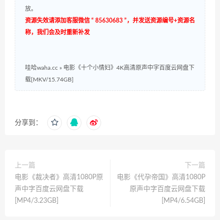
放。
资源失效请添加客服微信 “ 85630683 ”，并发送资源编号+资源名
称，我们会及时重新补发
哇哈waha.cc
»
电影《十个小情妇》4K高清原声中字百度云网盘下
载[MKV/15.74GB]
分享到：
上一篇
下一篇
电影《裁决者》高清1080P原
电影《代孕帝国》高清1080P
声中字百度云网盘下载
原声中字百度云网盘下载
[MP4/3.23GB]
[MP4/6.54GB]