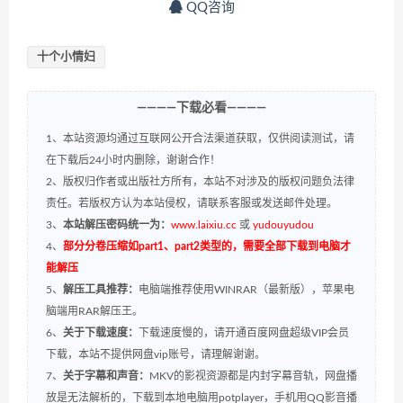
QQ咨询
十个小情妇
————下载必看————
1、本站资源均通过互联网公开合法渠道获取，仅供阅读测试，请
在下载后24小时内删除，谢谢合作！
2、版权归作者或出版社方所有，本站不对涉及的版权问题负法律
责任。若版权方认为本站侵权，请联系客服或发送邮件处理。
3、
本站解压密码统一为：
www.laixiu.cc
或
yudouyudou
4、
部分分卷压缩如part1、part2类型的，需要全部下载到电脑才
能解压
5、
解压工具推荐：
电脑端推荐使用WINRAR（最新版），苹果电
脑端用RAR解压王。
6、
关于下载速度：
下载速度慢的，请开通百度网盘超级VIP会员
下载，本站不提供网盘vip账号，请理解谢谢。
7、
关于字幕和声音：
MKV的影视资源都是内封字幕音轨，网盘播
放是无法解析的，下载到本地电脑用potplayer，手机用QQ影音播