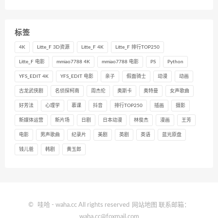
标签
4K
Litte_F 3D资源
Litte_F 4K
Litte_F 排行TOP250
Litte_F 电影
mmiao7788 4K
mmiao7788 电影
PS
Python
YFS_EDIT 4K
YFS_EDIT 电影
亲子
假面骑士
动漫
动画
古龙武侠剧
名侦探柯南
周杰伦
奥斯卡
奥特曼
女声歌曲
好芳法
心理学
慕课
抖音
排行TOP250
插画
摄影
新媒体运营
新片场
日剧
日本动漫
林俊杰
漫画
王芳
电影
男声歌曲
纪录片
美剧
英剧
英语
蓝光原盘
钱儿爸
韩剧
黄玉郎
©
哇哈
- waha.cc All rights reserved
网站地图
联系邮箱：
waha.cc@foxmail.com