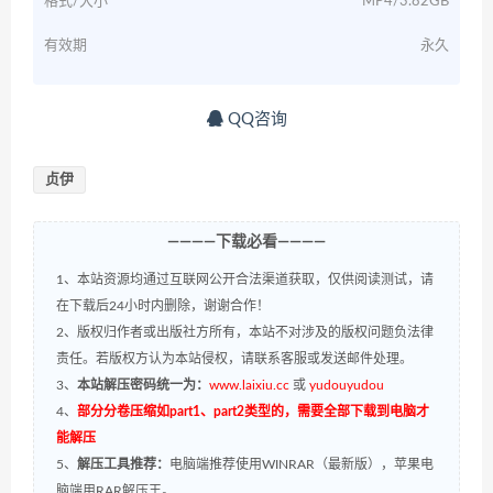
格式/大小
MP4/3.82GB
有效期
永久
QQ咨询
贞伊
————下载必看————
1、本站资源均通过互联网公开合法渠道获取，仅供阅读测试，请
在下载后24小时内删除，谢谢合作！
2、版权归作者或出版社方所有，本站不对涉及的版权问题负法律
责任。若版权方认为本站侵权，请联系客服或发送邮件处理。
3、
本站解压密码统一为：
www.laixiu.cc
或
yudouyudou
4、
部分分卷压缩如part1、part2类型的，需要全部下载到电脑才
能解压
5、
解压工具推荐：
电脑端推荐使用WINRAR（最新版），苹果电
脑端用RAR解压王。