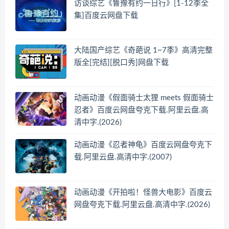
访谈综艺《鲁豫有约一日行》[1-12季全
集]百度云网盘下载
大陆国产综艺《奇葩说 1~7季》高清完整
版全[完结][脱口秀]网盘下载
动画动漫《假面骑士太狸 meets 假面骑士
忍者》百度云网盘夸克下载.阿里云盘.高
清中字.(2026)
动画动漫《忍者神龟》百度云网盘夸克下
载.阿里云盘.高清中字.(2007)
动画动漫《开拍啦！怪兽大电影》百度云
网盘夸克下载.阿里云盘.高清中字.(2026)