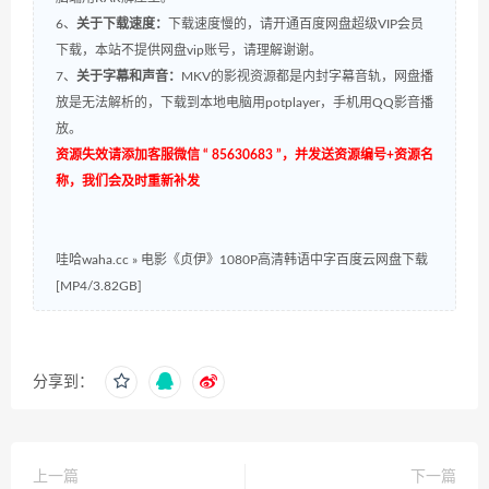
6、
关于下载速度：
下载速度慢的，请开通百度网盘超级VIP会员
下载，本站不提供网盘vip账号，请理解谢谢。
7、
关于字幕和声音：
MKV的影视资源都是内封字幕音轨，网盘播
放是无法解析的，下载到本地电脑用potplayer，手机用QQ影音播
放。
资源失效请添加客服微信 “ 85630683 ”，并发送资源编号+资源名
称，我们会及时重新补发
哇哈waha.cc
»
电影《贞伊》1080P高清韩语中字百度云网盘下载
[MP4/3.82GB]
分享到：
上一篇
下一篇