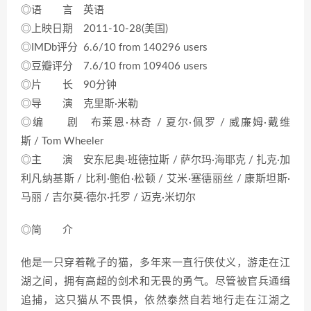
◎语 言 英语
◎上映日期 2011-10-28(美国)
◎IMDb评分 6.6/10 from 140296 users
◎豆瓣评分 7.6/10 from 109406 users
◎片 长 90分钟
◎导 演 克里斯·米勒
◎编 剧 布莱恩·林奇 / 夏尔·佩罗 / 威廉姆·戴维
斯 / Tom Wheeler
◎主 演 安东尼奥·班德拉斯 / 萨尔玛·海耶克 / 扎克·加
利凡纳基斯 / 比利·鲍伯·松顿 / 艾米·塞德丽丝 / 康斯坦斯·
马丽 / 吉尔莫·德尔·托罗 / 迈克·米切尔
◎简 介
他是一只穿着靴子的猫，多年来一直行侠仗义，游走在江
湖之间，拥有高超的剑术和无畏的勇气。尽管被官兵通缉
追捕，这只猫从不畏惧，依然泰然自若地行走在江湖之