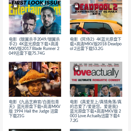
电影《银翼杀手2049/银翼杀
电影《死侍2》4K蓝光原盘下
手2》4K蓝光原盘下载+高清
载+高清MKV版2018 Deadpo
MKV版2017 Blade Runner 2
ol 2迅雷下载53.2G
049迅雷下载75.74G
电影《九品芝麻官/白面包青
电影《真爱至上/真情角落/真
天》蓝光原盘下载+高清MKV
的恋爱了/爱是您，爱是我》
版 1994 Hail the Judge 迅雷
蓝光原盘下载+高清MKV版 2
下载21G
003 Love Actually迅雷下载4
7.2G