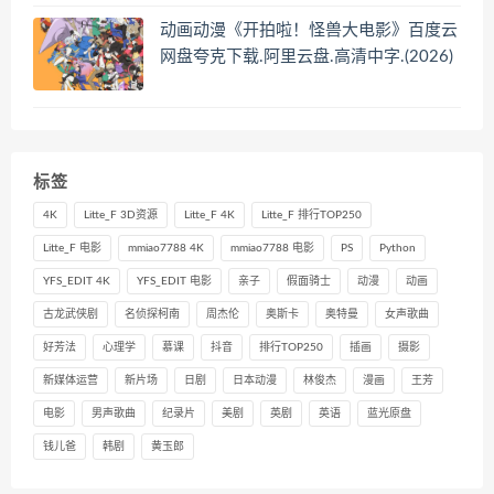
动画动漫《开拍啦！怪兽大电影》百度云
网盘夸克下载.阿里云盘.高清中字.(2026)
标签
4K
Litte_F 3D资源
Litte_F 4K
Litte_F 排行TOP250
Litte_F 电影
mmiao7788 4K
mmiao7788 电影
PS
Python
YFS_EDIT 4K
YFS_EDIT 电影
亲子
假面骑士
动漫
动画
古龙武侠剧
名侦探柯南
周杰伦
奥斯卡
奥特曼
女声歌曲
好芳法
心理学
慕课
抖音
排行TOP250
插画
摄影
新媒体运营
新片场
日剧
日本动漫
林俊杰
漫画
王芳
电影
男声歌曲
纪录片
美剧
英剧
英语
蓝光原盘
钱儿爸
韩剧
黄玉郎