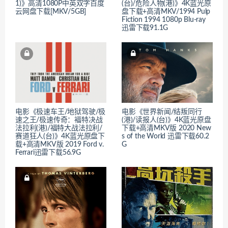
1)》高清1080P中英双字百度
(台)/危险人物(港)》4K蓝光原
云网盘下载[MKV/5GB]
盘下载+高清MKV/1994 Pulp
Fiction 1994 1080p Blu-ray
迅雷下载91.1G
电影《极速车王/地狱驾驶/极
电影《世界新闻/结叛同行
速之王/极速传奇：褔特决战
(港)/读报人(台)》4K蓝光原盘
法拉利(港)/福特大战法拉利/
下载+高清MKV版 2020 New
赛道狂人(台)》4K蓝光原盘下
s of the World 迅雷下载60.2
载+高清MKV版 2019 Ford v.
G
Ferrari迅雷下载56.9G