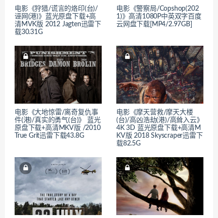
电影《狩猎/谎言的烙印(台)/
电影《警察局/Copshop(202
诬网(港)》蓝光原盘下载+高
1)》高清1080P中英双字百度
清MVK版 2012 Jagten迅雷下
云网盘下载[MP4/2.97GB]
载30.31G
电影《大地惊雷/离奇复仇事
电影《摩天营救/摩天大楼
件(港)/真实的勇气(台)》 蓝光
(台)/高凶浩劫(港)/高耸入云》
原盘下载+高清MKV版 /2010
4K 3D 蓝光原盘下载+高清M
True Grit迅雷下载43.8G
KV版 2018 Skyscraper迅雷下
载82.5G