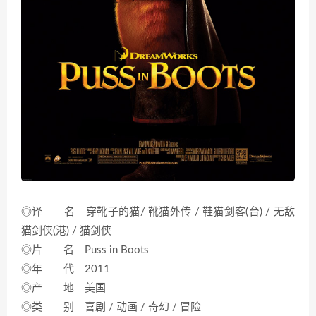
◎译 名 穿靴子的猫/ 靴猫外传 / 鞋猫剑客(台) / 无敌
猫剑侠(港) / 猫剑侠
◎片 名 Puss in Boots
◎年 代 2011
◎产 地 美国
◎类 别 喜剧 / 动画 / 奇幻 / 冒险