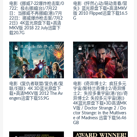
电影《挪威7·22爆炸枪击案/0
电影《怦然心动/萌动青春/冒
722：极右挪威(台)/7月22
失》蓝光原盘下载+高清MKV
日：当挪威不再挪威(港)/7月
版 2010 Flipped迅雷下载16.5
22日：挪威爆炸枪击案/7月2
G
2日》4K蓝光原盘下载+高清
MKV版 2018 22 July迅雷下
载20.7G
电影《复仇者联盟/复仇者/复
电影《奇异博士2：疯狂多元
联/妇联》4K 3D蓝光原盘下
宇宙/斯特兰奇博士2/奇异博
载+高清MKV版 2012 The Av
士2：失控多重宇宙(港/台)/奇
engers迅雷下载55.9G
异博士2: 失控多元宇宙(港)》
4K蓝光原盘下载+3D高清MK
V版 / Doctor Strange 2 / Do
ctor Strange: in the Multivers
e of Madness 迅雷下载56.46
GB