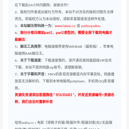
在下载后24小时内删除，谢谢合作！
2、版权归作者或出版社方所有，本站不对涉及的版权问题负法律
责任。若版权方认为本站侵权，请联系客服或发送邮件处理。
3、
本站解压密码统一为：
www.laixiu.cc
或
yudouyudou
4、
部分分卷压缩如part1、part2类型的，需要全部下载到电脑才
能解压
5、
解压工具推荐：
电脑端推荐使用WINRAR（最新版），苹果电
脑端用RAR解压王。
6、
关于下载速度：
下载速度慢的，请开通百度网盘超级VIP会员
下载，本站不提供网盘vip账号，请理解谢谢。
7、
关于字幕和声音：
MKV的影视资源都是内封字幕音轨，网盘播
放是无法解析的，下载到本地电脑用potplayer，手机用QQ影音播
放。
资源失效请添加客服微信 “ 85630683 ”，并发送资源编号+资源名
称，我们会及时重新补发
哇哈waha.cc
»
电影《穿靴子的猫/靴猫外传/鞋猫剑客(台)/无敌猫