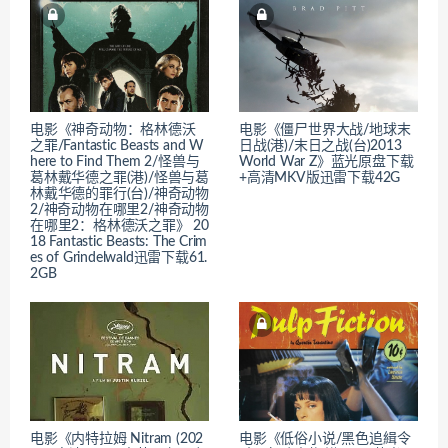
电影《神奇动物：格林德沃
电影《僵尸世界大战/地球末
之罪/Fantastic Beasts and W
日战(港)/末日之战(台)2013
here to Find Them 2/怪兽与
World War Z》蓝光原盘下载
葛林戴华德之罪(港)/怪兽与葛
+高清MKV版迅雷下载42G
林戴华德的罪行(台)/神奇动物
2/神奇动物在哪里2/神奇动物
在哪里2：格林德沃之罪》 20
18 Fantastic Beasts: The Crim
es of Grindelwald迅雷下载61.
2GB
电影《内特拉姆 Nitram (202
电影《低俗小说/黑色追緝令