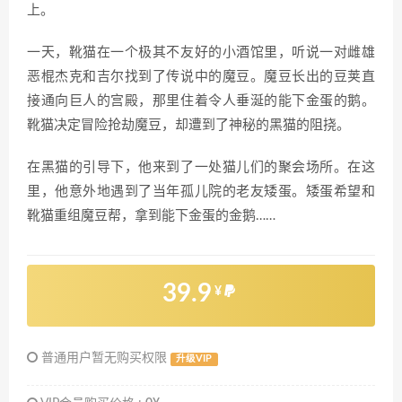
上。
一天，靴猫在一个极其不友好的小酒馆里，听说一对雌雄
恶棍杰克和吉尔找到了传说中的魔豆。魔豆长出的豆荚直
接通向巨人的宫殿，那里住着令人垂涎的能下金蛋的鹅。
靴猫决定冒险抢劫魔豆，却遭到了神秘的黑猫的阻挠。
在黑猫的引导下，他来到了一处猫儿们的聚会场所。在这
里，他意外地遇到了当年孤儿院的老友矮蛋。矮蛋希望和
靴猫重组魔豆帮，拿到能下金蛋的金鹅……
39.9
¥
普通用户暂无购买权限
升级VIP