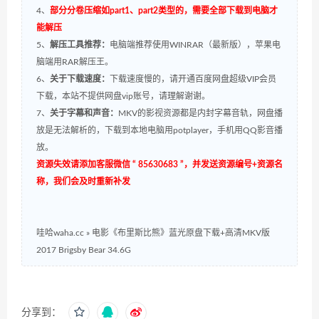
4、
部分分卷压缩如part1、part2类型的，需要全部下载到电脑才
能解压
5、
解压工具推荐：
电脑端推荐使用WINRAR（最新版），苹果电
脑端用RAR解压王。
6、
关于下载速度：
下载速度慢的，请开通百度网盘超级VIP会员
下载，本站不提供网盘vip账号，请理解谢谢。
7、
关于字幕和声音：
MKV的影视资源都是内封字幕音轨，网盘播
放是无法解析的，下载到本地电脑用potplayer，手机用QQ影音播
放。
资源失效请添加客服微信 “ 85630683 ”，并发送资源编号+资源名
称，我们会及时重新补发
哇哈waha.cc
»
电影《布里斯比熊》蓝光原盘下载+高清MKV版
2017 Brigsby Bear 34.6G
分享到：