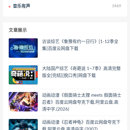
音乐有声
3469
文章展示
访谈综艺《鲁豫有约一日行》[1-12季全
集]百度云网盘下载
大陆国产综艺《奇葩说 1~7季》高清完整
版全[完结][脱口秀]网盘下载
动画动漫《假面骑士太狸 meets 假面骑士
忍者》百度云网盘夸克下载.阿里云盘.高
清中字.(2026)
动画动漫《忍者神龟》百度云网盘夸克下
载.阿里云盘.高清中字.(2007)