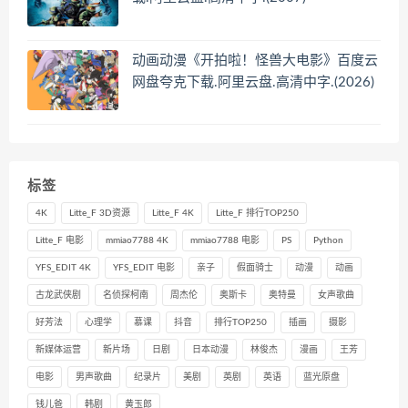
动画动漫《开拍啦！怪兽大电影》百度云
网盘夸克下载.阿里云盘.高清中字.(2026)
标签
4K
Litte_F 3D资源
Litte_F 4K
Litte_F 排行TOP250
Litte_F 电影
mmiao7788 4K
mmiao7788 电影
PS
Python
YFS_EDIT 4K
YFS_EDIT 电影
亲子
假面骑士
动漫
动画
古龙武侠剧
名侦探柯南
周杰伦
奥斯卡
奥特曼
女声歌曲
好芳法
心理学
慕课
抖音
排行TOP250
插画
摄影
新媒体运营
新片场
日剧
日本动漫
林俊杰
漫画
王芳
电影
男声歌曲
纪录片
美剧
英剧
英语
蓝光原盘
钱儿爸
韩剧
黄玉郎