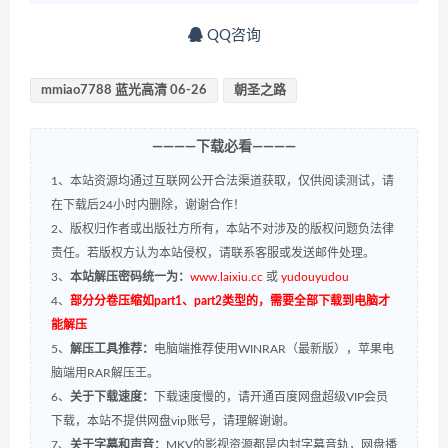
QQ咨询
mmiao7788 蓝光高清 06-26
朝圣之路
————下载必看————
1、本站资源均通过互联网公开合法渠道获取，仅供阅读测试，请
在下载后24小时内删除，谢谢合作！
2、版权归作者或出版社方所有，本站不对涉及的版权问题负法律
责任。若版权方认为本站侵权，请联系客服或发送邮件处理。
3、
本站解压密码统一为：
www.laixiu.cc
或
yudouyudou
4、
部分分卷压缩如part1、part2类型的，需要全部下载到电脑才
能解压
5、
解压工具推荐：
电脑端推荐使用WINRAR（最新版），苹果电
脑端用RAR解压王。
6、
关于下载速度：
下载速度慢的，请开通百度网盘超级VIP会员
下载，本站不提供网盘vip账号，请理解谢谢。
7、
关于字幕和声音：
MKV的影视资源都是内封字幕音轨，网盘播