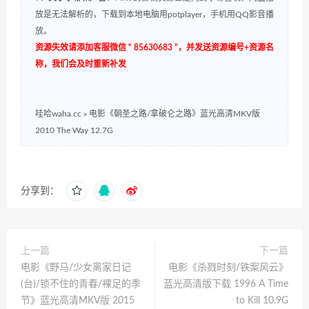
放是无法解析的，下载到本地电脑用potplayer，手机用QQ影音播
放。
资源失效请添加客服微信 “ 85630683 ”，并发送资源编号+资源名
称，我们会及时重新补发
哇哈waha.cc
»
电影《朝圣之路/拿破仑之路》蓝光高清MKV版
2010 The Way 12.7G
分享到：
上一篇
下一篇
电影《野马/少女离家日记
电影《杀戮时刻/铁案风云》
(台)/锁不住的青春/裸足的季
蓝光高清版下载 1996 A Time
节》蓝光高清MKV版 2015
to Kill 10.9G