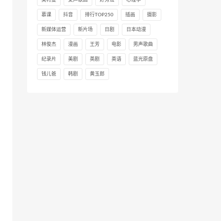
慕课
抖音
排行TOP250
插画
摄影
新媒体运营
新片场
日剧
日本动漫
林俊杰
漫画
王芳
电影
男声歌曲
纪录片
美剧
英剧
英语
蓝光原盘
钱儿爸
韩剧
黄玉郎