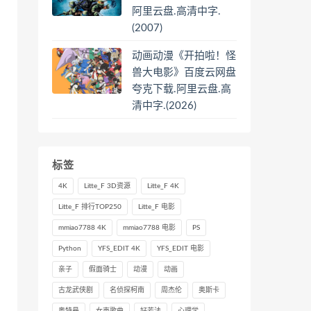
阿里云盘.高清中字.
(2007)
动画动漫《开拍啦！怪
兽大电影》百度云网盘
夸克下载.阿里云盘.高
清中字.(2026)
标签
4K
Litte_F 3D资源
Litte_F 4K
Litte_F 排行TOP250
Litte_F 电影
mmiao7788 4K
mmiao7788 电影
PS
Python
YFS_EDIT 4K
YFS_EDIT 电影
亲子
假面骑士
动漫
动画
古龙武侠剧
名侦探柯南
周杰伦
奥斯卡
奥特曼
女声歌曲
好芳法
心理学