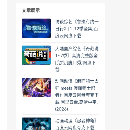
文章展示
访谈综艺《鲁豫有约一
日行》[1-12季全集]百
度云网盘下载
大陆国产综艺《奇葩说
1~7季》高清完整版全
[完结][脱口秀]网盘下
载
动画动漫《假面骑士太
狸 meets 假面骑士忍
者》百度云网盘夸克下
载.阿里云盘.高清中字.
(2026)
动画动漫《忍者神龟》
百度云网盘夸克下载.