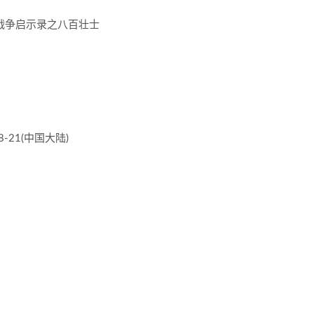
录 / 战争启示录之八百壮士
8-21(中国大陆)