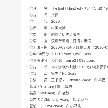
◎译 名 The Eight Hundred / 八百启示
◎片 名 八佰
◎年 代 2020
◎产 地 中国大陆
◎类 别 剧情 / 历史 / 战争
◎语 言 汉语普通话 / 日语 / 英语
◎上映日期 2020-08-14(大规模点映) / 2020-0
◎IMDb评分 7.1/10 from 1,898 users
◎豆瓣评分 7.6/10 from 621,082 users
◎片 长 147分钟(公映版) / 160分钟(上影节)
◎导 演 管虎 / Hu Guan
◎演 员 王千源 / Qianyuan Wang | 饰 羊拐
张译 / Yi Zhang | 饰 老算盘
姜武 / Wu Jiang | 饰 老铁
黄志忠 / Zhizhong Huang | 饰 老葫芦
张俊一 / Junyi Zhang | 饰 小湖北