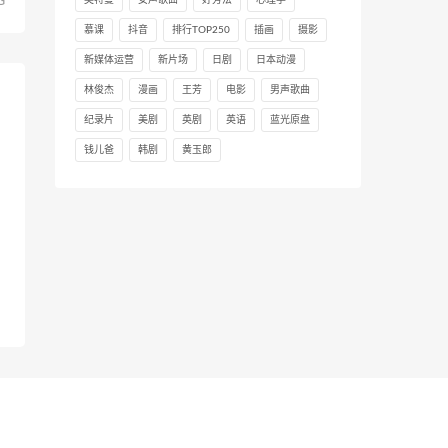
G
慕课
抖音
排行TOP250
插画
摄影
新媒体运营
新片场
日剧
日本动漫
林俊杰
漫画
王芳
电影
男声歌曲
纪录片
美剧
英剧
英语
蓝光原盘
钱儿爸
韩剧
黄玉郎