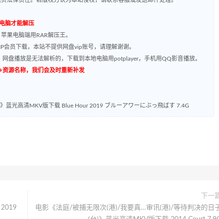
到电脑才能解压
，苹果电脑端用RAR解压王。
P会员下载，本站不提供网盘vip账号，请理解谢谢。
网盘播放是无法解析的，下载到本地电脑用potplayer，手机用QQ影音播放。
源编号+资源名称，我们会及时重新补发
高清MKV版下载 Blue Hour 2019 ブルーアワーにぶっ飛ばす 7.4G
下一
019
电影《法庭/被捕无限次(港)/我要真…审讯(港)/等待判决的日