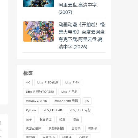
阿里云盘.高清中字.
(2007)
动画动漫《开拍啦！怪
兽大电影》百度云网盘
夸克下载.阿里云盘.高
清中字.(2026)
标签
4K
Litte_F 3D资源
Litte_F 4K
Litte_F 排行TOP250
Litte_F 电影
mmiao7788 4K
mmiao7788 电影
PS
Python
YFS_EDIT 4K
YFS_EDIT 电影
亲子
假面骑士
动漫
动画
篇
古龙武侠剧
名侦探柯南
周杰伦
奥斯卡
子
奥特曼
女声歌曲
好芳法
心理学