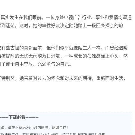
彿真实发生在我们眼前。一位身处电视广告行业、事业和爱情均遭遇
感到迷茫。这时，她的率性好友决定陪她踏上一段回乡探亲的旅
位有些古怪的哥哥面前，但他们似乎就像陌生人一样。而曾经温暖
当孩提时的无忧无虑随落日消散，一种成长的孤独感涌上心头。然
回了那个自由奔放、充满勇气的自己。
了特别奖。她带着对过去的怀念和对未来的期待，重新面对生活，
———下载必看————
试，请在下载后24小时内删除，谢谢合作！
题负法律责任。若版权方认为本站侵权，请联系客服或发送邮件处理。