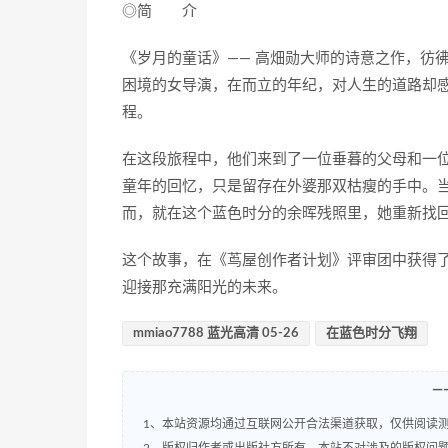
◎简 介
《岁月的童话》—— 高畑勋大师的诗意之作，彷
困境的女导演，在而立的年纪，对人生的道路却
程。
在这段旅程中，他们来到了一位垂暮的父母和一
童年的回忆，只是留存在外婆那双枯瘦的手中。
而，就在这个蓝色时分的余晖残照里，她重新找
这个故事，在《茑屋创作者计划》评审团中获得
迎接那充满阳光的未来。
mmiao7788 蓝光高清 05-26
在蓝色时分飞翔
—
1、本站资源均通过互联网公开合法渠道获取，仅供阅读测
2、版权归作者或出版社方所有，本站不对涉及的版权问