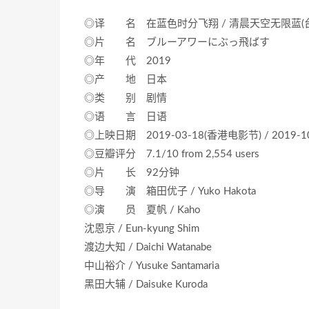
◎译 名 在蓝色时分飞翔 / 清晨天空无限蓝(台) / 
◎片 名 ブルーアワーにぶっ飛ばす
◎年 代 2019
◎产 地 日本
◎类 别 剧情
◎语 言 日语
◎上映日期 2019-03-18(香港电影节) / 2019-10
◎豆瓣评分 7.1/10 from 2,554 users
◎片 长 92分钟
◎导 演 箱田优子 / Yuko Hakota
◎演 员 夏帆 / Kaho
沈恩京 / Eun-kyung Shim
渡边大知 / Daichi Watanabe
中山裕介 / Yusuke Santamaria
黑田大辅 / Daisuke Kuroda