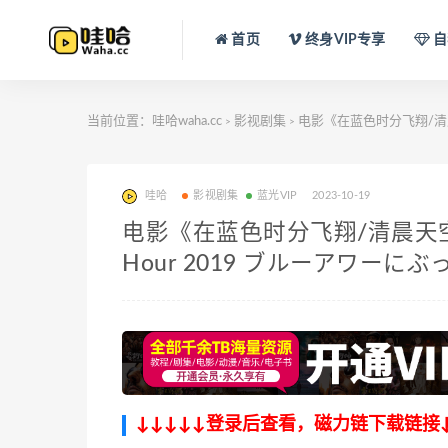
首页
终身VIP专享
自
当前位置：
哇哈waha.cc
影视剧集
电影《在蓝色时分飞翔/清晨天
>
>
哇哈
影视剧集
蓝光VIP
2023-10-19
电影《在蓝色时分飞翔/清晨天空无
Hour 2019 ブルーアワーにぶっ
↓↓↓↓↓登录后查看，磁力链下载链接↓