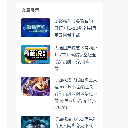
文章展示
访谈综艺《鲁豫有约一
日行》[1-12季全集]百
度云网盘下载
大陆国产综艺《奇葩说
1~7季》高清完整版全
[完结][脱口秀]网盘下
载
动画动漫《假面骑士太
狸 meets 假面骑士忍
者》百度云网盘夸克下
载.阿里云盘.高清中字.
(2026)
动画动漫《忍者神龟》
百度云网盘夸克下载.