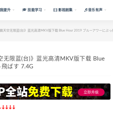
我提升
技能学习
影视剧集
音乐有声
空无限蓝(台)》蓝光高清MKV版下载 Blue Hour 2019 ブルーアワーにぶっ飛
限蓝(台)》蓝光高清MKV版下载 Blue
飛ばす 7.4G
↓↓↓↓