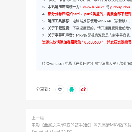
3、
本站解压密码统一为：
www.laixiu.cc
或
yudouyudou
4、
部分分卷压缩如part1、part2类型的，需要全部下载
5、
解压工具推荐：
电脑端推荐使用WINRAR（最新版）
6、
关于下载速度：
下载速度慢的，请开通百度网盘超级VI
7、
关于字幕和声音：
MKV的影视资源都是内封字幕音轨，
资源失效请添加客服微信 “ 85630683 ”，并发送资
哇哈waha.cc
»
电影《在蓝色时分飞翔/清晨天空无限蓝(台)》蓝光
分享到：
上一篇
电影《金属之声/静寂的鼓手(台)》蓝光高清MKV版下载 2