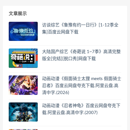
文章展示
访谈综艺《鲁豫有约一日行》[1-12季全
集]百度云网盘下载
大陆国产综艺《奇葩说 1~7季》高清完整
版全[完结][脱口秀]网盘下载
动画动漫《假面骑士太狸 meets 假面骑士
忍者》百度云网盘夸克下载.阿里云盘.高
清中字.(2026)
动画动漫《忍者神龟》百度云网盘夸克下
载.阿里云盘.高清中字.(2007)