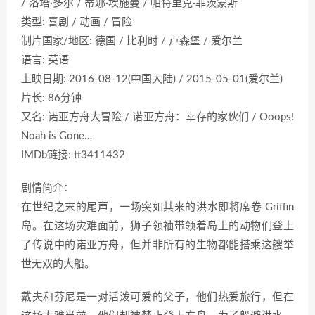
/ 洛塔·多尔 / 蒂娜·埃施曼 / 帕特里克·菲茨蒙斯
类型: 喜剧 / 动画 / 冒险
制片国家/地区: 德国 / 比利时 / 卢森堡 / 爱尔兰
语言: 英语
上映日期: 2016-08-12(中国大陆) / 2015-05-01(爱尔兰)
片长: 86分钟
又名: 诺亚方舟大冒险 / 诺亚方舟：幸存的家伙们 / Ooops!
Noah is Gone…
IMDb链接: tt3411432
剧情简介：
在世纪之末的尾声，一场突如其来的洪水即将席卷 Griffin
岛。在这场灾难面前，狮子领袖带领着岛上的动物们登上
了传说中的诺亚方舟，但并非所有的生物都能搭乘这艘举
世无双的大船。
戴夫和芬尼是一对活泼可爱的父子，他们热爱旅行，但在