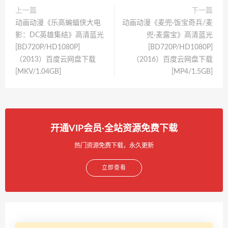
上一篇
下一篇
动画动漫《乐高蝙蝠侠大电
动画动漫《麦兜·饭宝奇兵/麦
影：DC英雄集结》高清蓝光
兜·麦露宝》高清蓝光
[BD720P/HD1080P]
[BD720P/HD1080P]
（2013）百度云网盘下载
（2016）百度云网盘下载
[MKV/1.04GB]
[MP4/1.5GB]
开通VIP会员·全站资源免费下载
热门资源免费下载，永久更新
立即查看