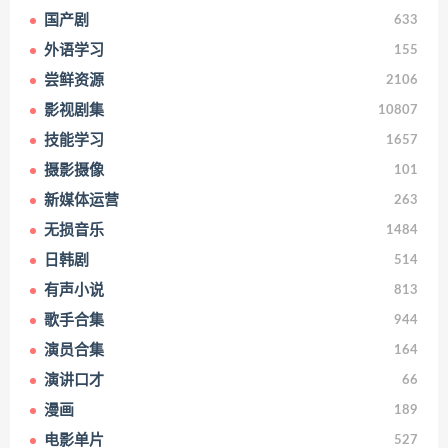
国产剧
633
外语学习
155
尝鲜资源
2106
影视剧集
10807
技能学习
1657
摄影摄像
101
新媒体运营
263
无损音乐
1484
日韩剧
514
有声小说
813
歌手合集
944
演员合集
164
演讲口才
66
漫画
189
电影单片
527