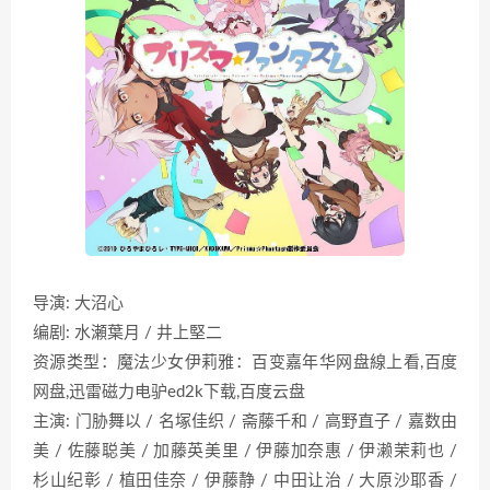
导演: 大沼心
编剧: 水瀬葉月 / 井上堅二
资源类型：魔法少女伊莉雅：百变嘉年华网盘線上看,百度
网盘,迅雷磁力电驴ed2k下载,百度云盘
主演: 门胁舞以 / 名塚佳织 / 斋藤千和 / 高野直子 / 嘉数由
美 / 佐藤聪美 / 加藤英美里 / 伊藤加奈惠 / 伊濑茉莉也 /
杉山纪彰 / 植田佳奈 / 伊藤静 / 中田让治 / 大原沙耶香 /