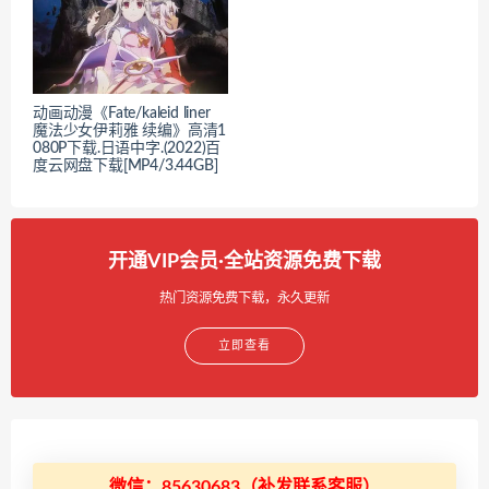
动画动漫《Fate/kaleid liner
魔法少女伊莉雅 续编》高清1
080P下载.日语中字.(2022)百
度云网盘下载[MP4/3.44GB]
开通VIP会员·全站资源免费下载
热门资源免费下载，永久更新
立即查看
微信：85630683（补发联系客服）