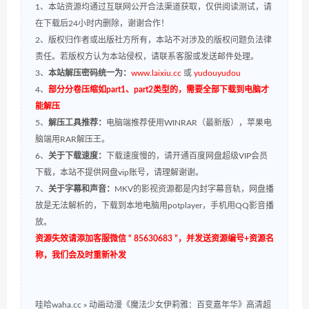
1、本站资源均通过互联网公开合法渠道获取，仅供阅读测试，请
在下载后24小时内删除，谢谢合作！
2、版权归作者或出版社方所有，本站不对涉及的版权问题负法律
责任。若版权方认为本站侵权，请联系客服或发送邮件处理。
3、
本站解压密码统一为：
www.laixiu.cc
或
yudouyudou
4、
部分分卷压缩如part1、part2类型的，需要全部下载到电脑才
能解压
5、
解压工具推荐：
电脑端推荐使用WINRAR（最新版），苹果电
脑端用RAR解压王。
6、
关于下载速度：
下载速度慢的，请开通百度网盘超级VIP会员
下载，本站不提供网盘vip账号，请理解谢谢。
7、
关于字幕和声音：
MKV的影视资源都是内封字幕音轨，网盘播
放是无法解析的，下载到本地电脑用potplayer，手机用QQ影音播
放。
资源失效请添加客服微信 “ 85630683 ”，并发送资源编号+资源名
称，我们会及时重新补发
哇哈waha.cc
»
动画动漫《魔法少女伊莉雅：百变嘉年华》高清超