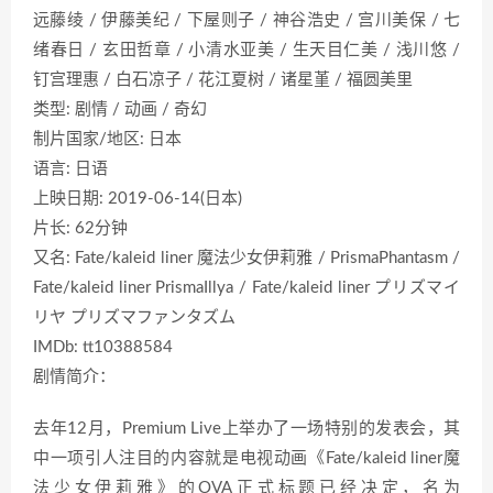
远藤绫 / 伊藤美纪 / 下屋则子 / 神谷浩史 / 宫川美保 / 七
绪春日 / 玄田哲章 / 小清水亚美 / 生天目仁美 / 浅川悠 /
钉宫理惠 / 白石凉子 / 花江夏树 / 诸星堇 / 福圆美里
类型: 剧情 / 动画 / 奇幻
制片国家/地区: 日本
语言: 日语
上映日期: 2019-06-14(日本)
片长: 62分钟
又名: Fate/kaleid liner 魔法少女伊莉雅 / PrismaPhantasm /
Fate/kaleid liner PrismaIllya / Fate/kaleid liner プリズマイ
リヤ プリズマファンタズム
IMDb: tt10388584
剧情简介：
去年12月，Premium Live上举办了一场特别的发表会，其
中一项引人注目的内容就是电视动画《Fate/kaleid liner魔
法少女伊莉雅》的OVA正式标题已经决定，名为