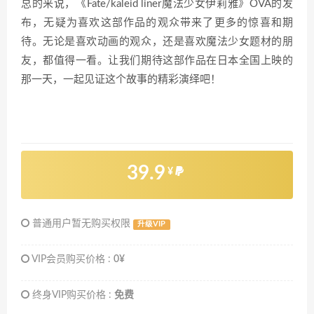
总的来说，《Fate/kaleid liner魔法少女伊莉雅》OVA的发
布，无疑为喜欢这部作品的观众带来了更多的惊喜和期
待。无论是喜欢动画的观众，还是喜欢魔法少女题材的朋
友，都值得一看。让我们期待这部作品在日本全国上映的
那一天，一起见证这个故事的精彩演绎吧！
39.9
¥
普通用户暂无购买权限
升级VIP
VIP会员购买价格 :
0¥
终身VIP购买价格 :
免费