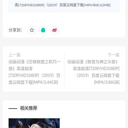
清[720P/HD1080P]（2019）百度云网盘下载[MP4/800.62MB]
分享到：
上一篇
下一篇
动画动漫《交锋联盟之机巧一
动画动漫《致曾为神之众兽》
族》高清超清
高清超清[720P/HD1080P]
[720P/HD1080P]（2019）百
（2019）百度云网盘下载
度云网盘下载[MP4/3.44GB]
[MP4/3.86GB]
相关推荐