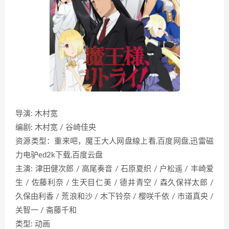
导演: 木村宽
编剧: 木村宽 / 谷崎佳央
资源类型：重来吧，魔王大人网盘線上看,百度网盘,迅雷磁
力电驴ed2k下载,百度云盘
主演: 津田健次郎 / 高尾奏音 / 石原夏织 / 户松遥 / 丰崎爱
生 / 佐藤利奈 / 生天目仁美 / 德井青空 / 森久保祥太郎 /
久保由利香 / 荒浪和沙 / 木下铃奈 / 樱咲千依 / 市道真央 /
关智一 / 斋藤千和
类型: 动画