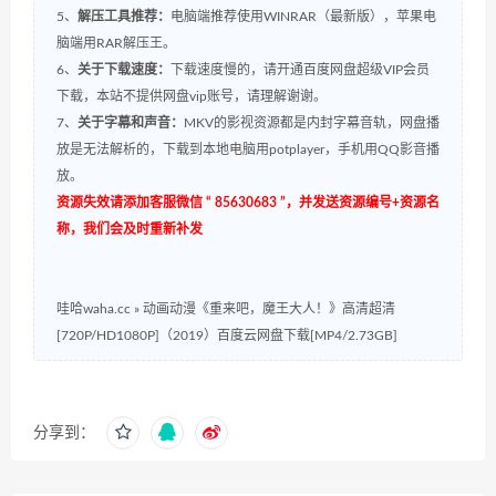
5、
解压工具推荐：
电脑端推荐使用WINRAR（最新版），苹果电
脑端用RAR解压王。
6、
关于下载速度：
下载速度慢的，请开通百度网盘超级VIP会员
下载，本站不提供网盘vip账号，请理解谢谢。
7、
关于字幕和声音：
MKV的影视资源都是内封字幕音轨，网盘播
放是无法解析的，下载到本地电脑用potplayer，手机用QQ影音播
放。
资源失效请添加客服微信 “ 85630683 ”，并发送资源编号+资源名
称，我们会及时重新补发
哇哈waha.cc
»
动画动漫《重来吧，魔王大人！》高清超清
[720P/HD1080P]（2019）百度云网盘下载[MP4/2.73GB]
分享到：