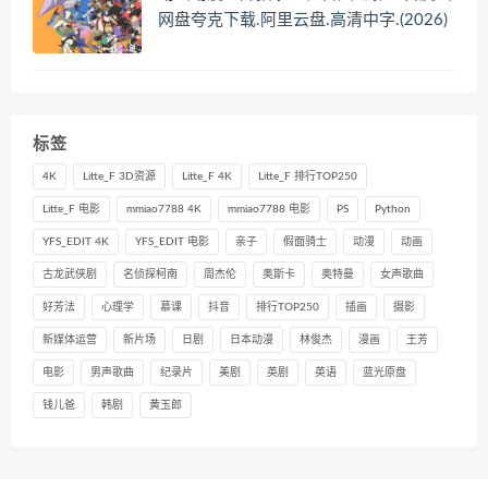
网盘夸克下载.阿里云盘.高清中字.(2026)
标签
4K
Litte_F 3D资源
Litte_F 4K
Litte_F 排行TOP250
Litte_F 电影
mmiao7788 4K
mmiao7788 电影
PS
Python
YFS_EDIT 4K
YFS_EDIT 电影
亲子
假面骑士
动漫
动画
古龙武侠剧
名侦探柯南
周杰伦
奥斯卡
奥特曼
女声歌曲
好芳法
心理学
慕课
抖音
排行TOP250
插画
摄影
新媒体运营
新片场
日剧
日本动漫
林俊杰
漫画
王芳
电影
男声歌曲
纪录片
美剧
英剧
英语
蓝光原盘
钱儿爸
韩剧
黄玉郎