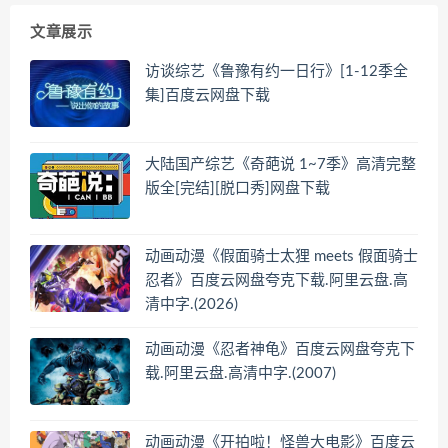
文章展示
访谈综艺《鲁豫有约一日行》[1-12季全
集]百度云网盘下载
大陆国产综艺《奇葩说 1~7季》高清完整
版全[完结][脱口秀]网盘下载
动画动漫《假面骑士太狸 meets 假面骑士
忍者》百度云网盘夸克下载.阿里云盘.高
清中字.(2026)
动画动漫《忍者神龟》百度云网盘夸克下
载.阿里云盘.高清中字.(2007)
动画动漫《开拍啦！怪兽大电影》百度云