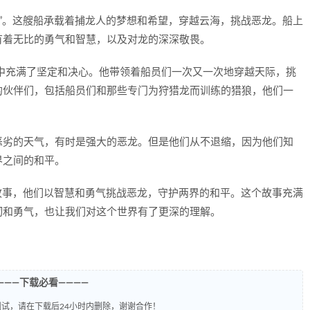
号”。这艘船承载着捕龙人的梦想和希望，穿越云海，挑战恶龙。船上
有着无比的勇气和智慧，以及对龙的深深敬畏。
中充满了坚定和决心。他带领着船员们一次又一次地穿越天际，挑
的伙伴们，包括船员们和那些专门为狩猎龙而训练的猎狼，他们一
恶劣的天气，有时是强大的恶龙。但是他们从不退缩，因为他们知
界之间的和平。
的故事，他们以智慧和勇气挑战恶龙，守护两界的和平。这个故事充满
韧和勇气，也让我们对这个世界有了更深的理解。
———下载必看————
试，请在下载后24小时内删除，谢谢合作！