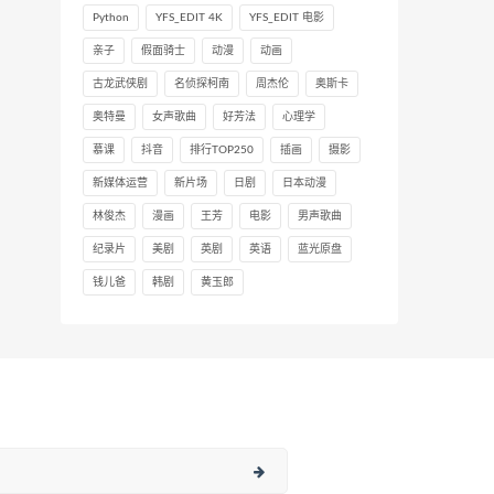
Python
YFS_EDIT 4K
YFS_EDIT 电影
亲子
假面骑士
动漫
动画
古龙武侠剧
名侦探柯南
周杰伦
奥斯卡
奥特曼
女声歌曲
好芳法
心理学
慕课
抖音
排行TOP250
插画
摄影
新媒体运营
新片场
日剧
日本动漫
林俊杰
漫画
王芳
电影
男声歌曲
纪录片
美剧
英剧
英语
蓝光原盘
钱儿爸
韩剧
黄玉郎