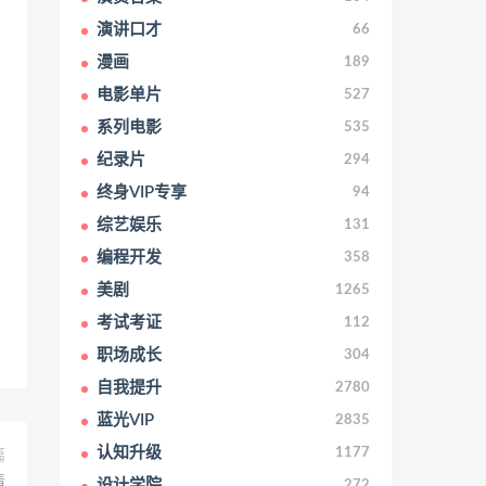
演讲口才
66
漫画
189
电影单片
527
系列电影
535
纪录片
294
终身VIP专享
94
综艺娱乐
131
编程开发
358
美剧
1265
考试考证
112
职场成长
304
自我提升
2780
蓝光VIP
2835
认知升级
1177
篇
清
设计学院
272