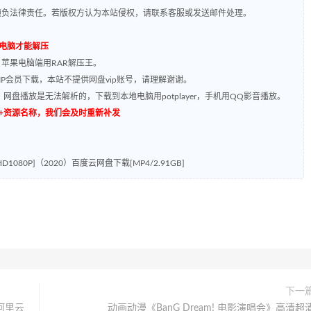
题负法律责任。若版权方认为本站侵权，请联系客服或发送邮件处理。
到电脑才能解压
，苹果电脑端用RAR解压王。
P会员下载，本站不提供网盘vip账号，请理解谢谢。
网盘播放是无法解析的，下载到本地电脑用potplayer，手机用QQ影音播放。
源编号+资源名称，我们会及时重新补发
080P]（2020）百度云网盘下载[MP4/2.91GB]
下一
字阿里云
动画动漫《BanG Dream! 电影演唱会》高清超