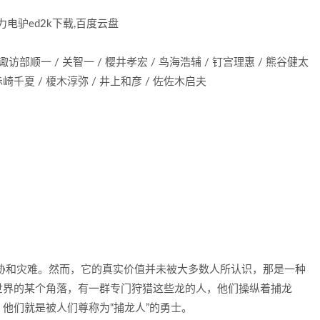
电驴ed2k下载,百度云盘
 诹访部顺一 / 关智一 / 樱井孝宏 / 鸟海浩辅 / 钉宫理惠 / 熊谷健太
 赤崎千夏 / 榎木淳弥 / 井上和彦 / 佐佐木启夫
胁和灾难。然而，它的真实价值并未被大多数人所认识，那是一种
世界的某个角落，有一群专门狩猎这些龙的人，他们操纵着捕龙
他们就是被人们尊称为“捕龙人”的勇士。