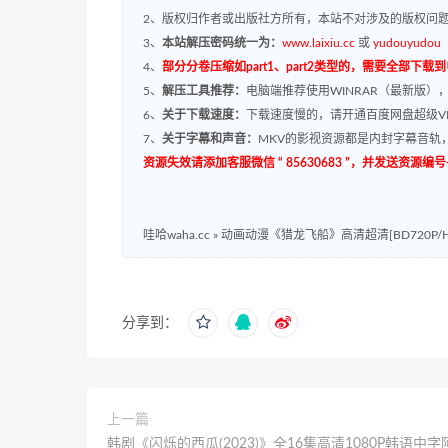
2、版权归作者或出版社方所有，本站不对涉及的版权问
3、
本站解压密码统一为：
www.laixiu.cc
或
yudouyudou
4、
部分分卷压缩如part1、part2类型的，需要全部下载
5、
解压工具推荐：
电脑端推荐使用WINRAR（最新版）
6、
关于下载速度：
下载速度慢的，请开通百度网盘超级VI
7、
关于字幕和声音：
MKV的影视资源都是内封字幕音轨，
资源失效请添加客服微信 “ 85630683 ”，并发送资
哇哈waha.cc
»
动画动漫《猎龙飞船》高清超清[BD720P/HD1
分享到：
上一篇
韩剧《闪烁的西瓜(2023)》全16集高清1080P韩语中