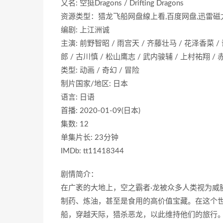
又名: 空挺Dragons / Drifting Dragons
资源类型：猎龙飞船网盘線上看,百度网盘,迅雷磁力
编剧: 上江洲诚
主演: 前野智昭 / 雨宫天 / 齐藤壮马 / 花泽香菜 /
郎 / 古川慎 / 松山鹰志 / 武内骏辅 / 上村祐翔 /
类型: 动画 / 奇幻 / 冒险
制片国家/地区: 日本
语言: 日语
首播: 2020-01-09(日本)
集数: 12
单集片长: 23分钟
IMDb: tt11418344
剧情简介：
在广袤的大地上，空之霸者·龙被众多人类视为威
制药、炼油，甚至是食用的高价值宝藏。在这个
船，穿越天际，猎杀恶龙，以此维持他们的旅行。