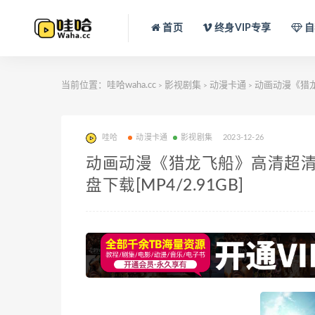
首页
终身VIP专享
自
当前位置：
哇哈waha.cc
影视剧集
动漫卡通
动画动漫《猎龙飞
>
>
>
哇哈
动漫卡通
影视剧集
2023-12-26
动画动漫《猎龙飞船》高清超清[BD
盘下载[MP4/2.91GB]