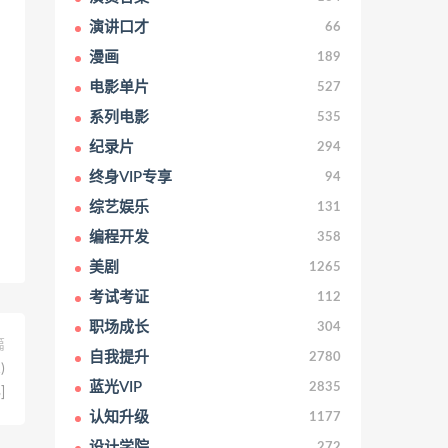
演讲口才
66
漫画
189
电影单片
527
系列电影
535
纪录片
294
终身VIP专享
94
综艺娱乐
131
编程开发
358
美剧
1265
考试考证
112
职场成长
304
篇
自我提升
2780
)
蓝光VIP
2835
]
认知升级
1177
设计学院
272