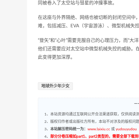
同被卷入了太空站与彗星的冲撞事故。
在这座与外界隔绝、网络也被切断的封闭空间中
难，包括减压、EVA（宇宙游泳）、微型机械失
“登矢”和“心叶”需要克服自己的心理压力，而“大
他们还需要应对太空站中微型机械失控的威胁。
此变得更加深厚。
地球外少年少女
—
1、本站资源均通过互联网公开合法渠道获取，仅供阅读测
2、版权归作者或出版社方所有，本站不对涉及的版权问
3、
本站解压密码统一为：
www.laixiu.cc
或
yudouyudou
4、
部分分卷压缩如part1、part2类型的，需要全部下载