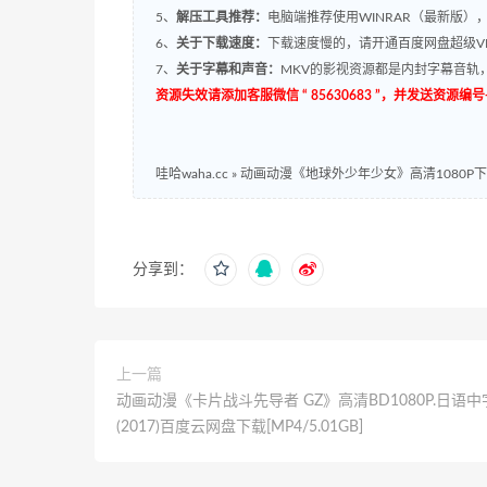
5、
解压工具推荐：
电脑端推荐使用WINRAR（最新版）
6、
关于下载速度：
下载速度慢的，请开通百度网盘超级VI
7、
关于字幕和声音：
MKV的影视资源都是内封字幕音轨，
资源失效请添加客服微信 “ 85630683 ”，并发送资
哇哈waha.cc
»
动画动漫《地球外少年少女》高清1080P下载.日
分享到：
上一篇
动画动漫《卡片战斗先导者 GZ》高清BD1080P.日语中
(2017)百度云网盘下载[MP4/5.01GB]