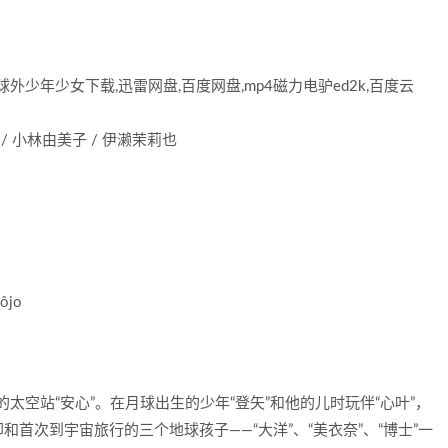
少年少女下载,迅雷网盘,百度网盘,mp4磁力电驴ed2k,百度云
 / 小林由美子 / 伊濑茉莉也
hôjo
太空站“安心”。在月球出生的少年“登矢”和他的儿时玩伴“心叶”，
首次到宇宙旅行的三个地球孩子——“大洋”、“美衣奈”、“博士”一