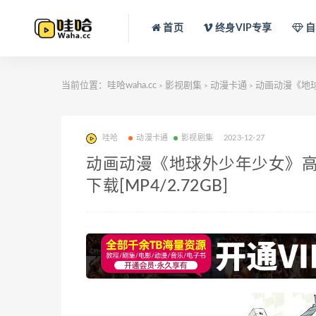
首页
终身VIP专享
自
当前位置：
哇哈waha.cc
影视剧集
动漫卡通
动画动漫《地球外
>
>
>
哇哈
动漫卡通
影视剧集
2023-12-27
动画动漫《地球外少年少女》高清1
下载[MP4/2.72GB]