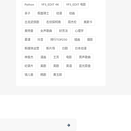
Python
YFS_EDIT 4K
YFS_EDIT 电影
亲子
假面骑士
动漫
动画
古龙武侠剧
名侦探柯南
周杰伦
奥斯卡
奥特曼
女声歌曲
好芳法
心理学
慕课
抖音
排行TOP250
插画
摄影
新媒体运营
新片场
日剧
日本动漫
林俊杰
漫画
王芳
电影
男声歌曲
纪录片
美剧
英剧
英语
蓝光原盘
钱儿爸
韩剧
黄玉郎