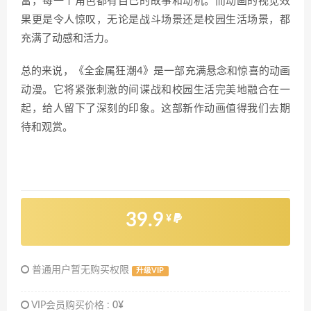
富，每一个角色都有自己的故事和动机。而动画的视觉效
果更是令人惊叹，无论是战斗场景还是校园生活场景，都
充满了动感和活力。
总的来说，《全金属狂潮4》是一部充满悬念和惊喜的动画
动漫。它将紧张刺激的间谍战和校园生活完美地融合在一
起，给人留下了深刻的印象。这部新作动画值得我们去期
待和观赏。
39.9
¥
普通用户暂无购买权限
升级VIP
VIP会员购买价格 :
0¥