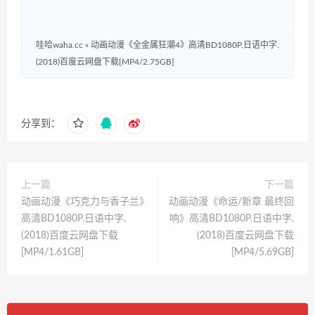
哇哈waha.cc
»
动画动漫《全金属狂潮4》高清BD1080P.日语中字.
(2018)百度云网盘下载[MP4/2.75GB]
分享到：
上一篇
下一篇
动画动漫《巧克力与香子兰》
动画动漫《命运/新章 最终回
高清BD1080P.日语中字.
响》高清BD1080P.日语中字.
(2018)百度云网盘下载
(2018)百度云网盘下载
[MP4/1.61GB]
[MP4/5.69GB]