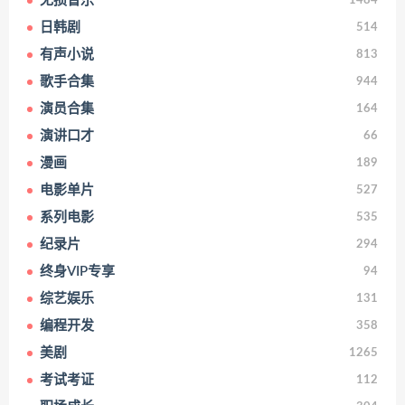
无损音乐
1484
日韩剧
514
有声小说
813
歌手合集
944
演员合集
164
演讲口才
66
漫画
189
电影单片
527
系列电影
535
纪录片
294
终身VIP专享
94
综艺娱乐
131
编程开发
358
美剧
1265
考试考证
112