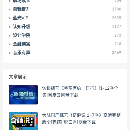
职场成长
304
自我提升
2780
蓝光VIP
2835
认知升级
1177
设计学院
272
金融创富
218
音乐有声
3469
文章展示
访谈综艺《鲁豫有约一日行》[1-12季全
集]百度云网盘下载
大陆国产综艺《奇葩说 1~7季》高清完整
版全[完结][脱口秀]网盘下载