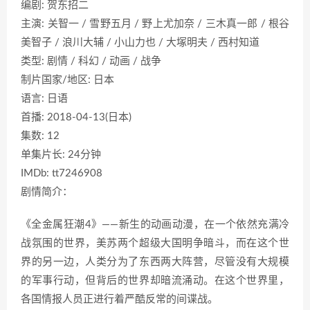
编剧: 贺东招二
主演: 关智一 / 雪野五月 / 野上尤加奈 / 三木真一郎 / 根谷
美智子 / 浪川大辅 / 小山力也 / 大塚明夫 / 西村知道
类型: 剧情 / 科幻 / 动画 / 战争
制片国家/地区: 日本
语言: 日语
首播: 2018-04-13(日本)
集数: 12
单集片长: 24分钟
IMDb: tt7246908
剧情简介：
《全金属狂潮4》——新生的动画动漫，在一个依然充满冷
战氛围的世界，美苏两个超级大国明争暗斗，而在这个世
界的另一边，人类分为了东西两大阵营，尽管没有大规模
的军事行动，但背后的世界却暗流涌动。在这个世界里，
各国情报人员正进行着严酷反常的间谍战。