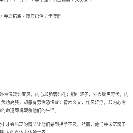
 平田丰 / 玉村仁 / 福多润 / 山口赖房 / 永冈智佳
 / 寺岛拓笃 / 藤原启治 / 伊藤静
，外表温暖如春风，内心却脆弱如花；稻叶姬子，外表腹黑毒舌，内
，武功高强，却患有男性恐惧症；青木义文，作风轻浮，却内心专
知的命运即将颠覆他们的生活。
说中才会出现的情节让他们感到措手不及。然而，他们并未沉溺于
用别人的身体去体验世界。