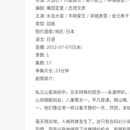
导演: 大沼心 / 川面真也 / 黑川智之 / 神保昌登 /
编剧: 庵田定夏 / 志茂文彦
主演: 水岛大宙 / 丰崎爱生 / 泽城美雪 / 金元寿子
类型: 动画
制片国家/地区: 日本
语言: 日语
首播: 2012-07-07(日本)
季数: 1
集数: 17
单集片长: 23分钟
剧情简介：
私立山星高校中，五名特殊的部员——永濑伊织
心却细腻如丝；八重樫太一，平凡普通；桐山唯
一。他们像往常一样过着平静的一天，然而，未
毫无预兆地，人格转换发生了。这只有在科幻小
恐惧，而是兴奋地接受了这难得的机会，能够利