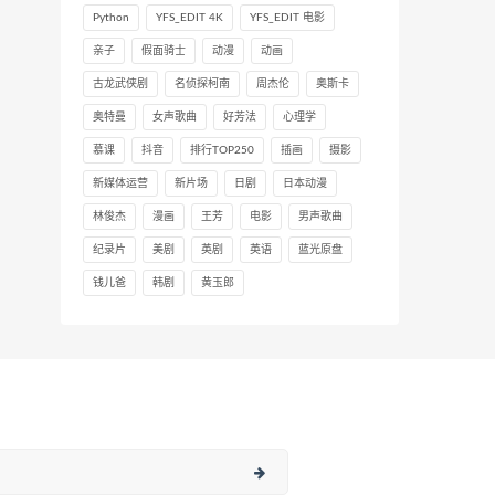
Python
YFS_EDIT 4K
YFS_EDIT 电影
亲子
假面骑士
动漫
动画
古龙武侠剧
名侦探柯南
周杰伦
奥斯卡
奥特曼
女声歌曲
好芳法
心理学
慕课
抖音
排行TOP250
插画
摄影
新媒体运营
新片场
日剧
日本动漫
林俊杰
漫画
王芳
电影
男声歌曲
纪录片
美剧
英剧
英语
蓝光原盘
钱儿爸
韩剧
黄玉郎