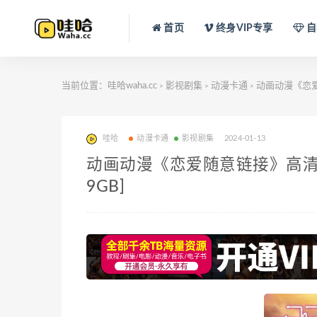
首页
终身VIP专享
自
当前位置：
哇哈waha.cc
影视剧集
动漫卡通
动画动漫《恋爱随
>
>
>
哇哈
动漫卡通
影视剧集
2024-01-13
动画动漫《恋爱随意链接》高清日语中
9GB]