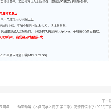
题负法律责任。若版权方认为本站侵权，请联系客服或发送邮件处理。
到电脑才能解压
，苹果电脑端用RAR解压王。
P会员下载，本站不提供网盘vip账号，请理解谢谢。
网盘播放是无法解析的，下载到本地电脑用potplayer，手机用QQ影音播放。
源编号+资源名称，我们会及时重新补发
)百度云网盘下载[MP4/2.29GB]
下一
度云网盘
动画动漫《入间同学入魔了 第三季》高清日语中字.(2022)百