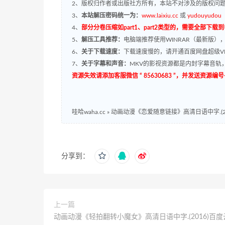
2、版权归作者或出版社方所有，本站不对涉及的版权问
3、
本站解压密码统一为：
www.laixiu.cc
或
yudouyudou
4、
部分分卷压缩如part1、part2类型的，需要全部下载
5、
解压工具推荐：
电脑端推荐使用WINRAR（最新版）
6、
关于下载速度：
下载速度慢的，请开通百度网盘超级VI
7、
关于字幕和声音：
MKV的影视资源都是内封字幕音轨，
资源失效请添加客服微信 “ 85630683 ”，并发送资
哇哈waha.cc
»
动画动漫《恋爱随意链接》高清日语中字.(2012
分享到：
上一篇
动画动漫《轻拍翻转小魔女》高清日语中字.(2016)百