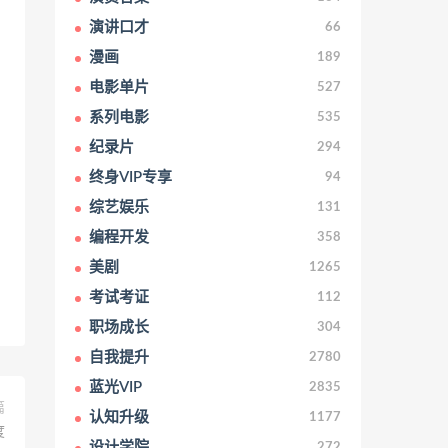
演讲口才
66
漫画
189
电影单片
527
系列电影
535
纪录片
294
终身VIP专享
94
综艺娱乐
131
编程开发
358
美剧
1265
考试考证
112
职场成长
304
自我提升
2780
蓝光VIP
2835
篇
认知升级
1177
度
设计学院
272