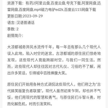
资源下载：有药2阿里云盘,百度云盘,夸克下载,阿里网盘,迅
雷网盘,百度网盘,mp4磁力电驴ed2k,百度云115网盘下载
更新日期:2023-09-29
语言: 汉语普通话
季数: 2
剧情简介：
大凉都城奇异风水流传千年，每一年总有那么几个现代人
误入此地，陷入时空的迷宫。古凉都城的原住民们惊奇地
发现，这些现代人竟能跨越时空，与我们一同生活。然
而，这些现代人却往往因对古代礼仪、习俗的不了解，闹
出许多笑话，引得城中百姓捧腹大笑。
原住民们开始用各种方式调侃这些现代人，他们称之为“古
代搞笑版复仇者联盟”。现代人虽然初来乍到，却也并不气
馁，他们用现代的智慧和勇气，与原住民们斗智斗勇，时
而化解危机，时而引发笑料。