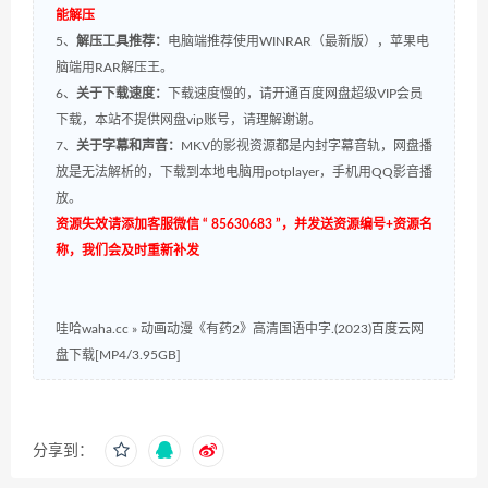
能解压
5、
解压工具推荐：
电脑端推荐使用WINRAR（最新版），苹果电
脑端用RAR解压王。
6、
关于下载速度：
下载速度慢的，请开通百度网盘超级VIP会员
下载，本站不提供网盘vip账号，请理解谢谢。
7、
关于字幕和声音：
MKV的影视资源都是内封字幕音轨，网盘播
放是无法解析的，下载到本地电脑用potplayer，手机用QQ影音播
放。
资源失效请添加客服微信 “ 85630683 ”，并发送资源编号+资源名
称，我们会及时重新补发
哇哈waha.cc
»
动画动漫《有药2》高清国语中字.(2023)百度云网
盘下载[MP4/3.95GB]
分享到：