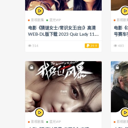
影视剧集
蓝光VIP
影视剧
电影《猜谜女士/常识女王(台)》高清
电影《
WEB-DL版下载 2023 Quiz Lady 11.6
号赛车手
4G
家(台)
514
39.9
485
下载 202
影视剧集
蓝光VIP
影视剧