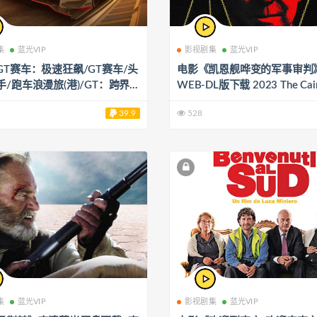
集
蓝光VIP
影视剧集
蓝光VIP
GT赛车：极速狂飙/GT赛车/头
电影《凯恩舰哗变的军事审判
/跑车浪漫旅(港)/GT：跨界玩
WEB-DL版下载 2023 The Cain
》4K蓝光原盘下载+高清MKV版
ny Court-Martial 6.75G
39.9
528
3 Gran Turismo 66.9G
集
蓝光VIP
影视剧集
蓝光VIP