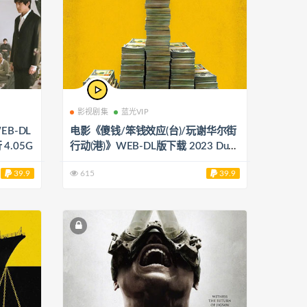
影视剧集
蓝光VIP
B-DL
电影《傻钱/笨钱效应(台)/玩谢华尔街
 4.05G
行动(港)》WEB-DL版下载 2023 Dum
b Money 18.04G
39.9
615
39.9