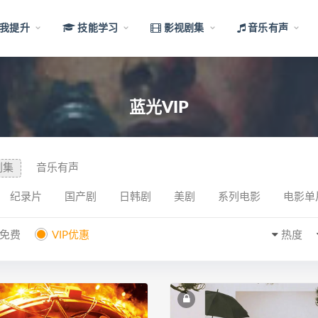
我提升
技能学习
影视剧集
音乐有声
蓝光VIP
剧集
音乐有声
纪录片
国产剧
日韩剧
美剧
系列电影
电影单
P免费
VIP优惠
热度