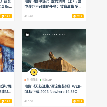
方》蓝光
电影《碟中谍7：致命清算（上）/碟
0 Ben
中谍7/不可能的任务：致命清算 第一
章(台)/职业特工队：死亡清算上集
39.9
670
39.9
(港)》WEB-DL版下载 Mission: Impos
sible 7 / MI7 2023 23.67G
影视剧集
蓝光VIP
港)/舞
电影《无处逢生/漂流集装箱》WEB-
高清MK
DL版下载 2023 Nowhere 14.35G
12 Step
39.9
500
39.9