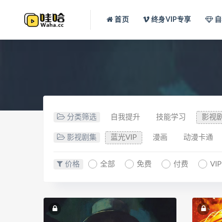
首页
终身VIP专享
自
分类筛选
自我提升
技能学习
影视
影视剧集
蓝光VIP
漫画
动漫卡通
价格
全部
免费
付费
VI