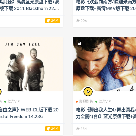
黑荆棘》高清蓝光原盘下载+高
电影《欢迎到南方/欢迎来南
下载 2011 Blackthorn 22.6
原盘下载+高清MKV版下载 201
venuti al Sud 21.3G
39.9
506
集
蓝光VIP
影视剧集
蓝光VIP
由之声》WEB-DL版下载 20
电影《舞出我人生4/舞出真我4(
nd of Freedom 14.23G
力全開4(台)》蓝光原盘下载+
V版 Step up 4: Miami Heat 20
39.9
534
Up: Revolution 43.1G