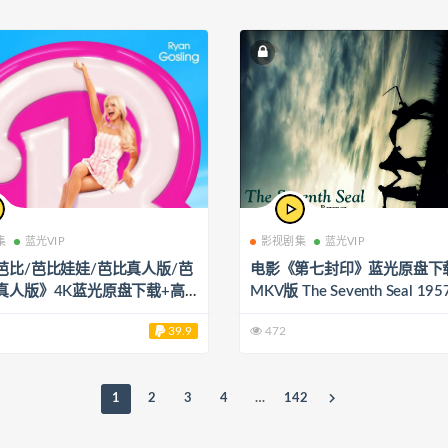
集
蓝光VIP
影视剧集
蓝光VIP
芭比/芭比娃娃/芭比真人版/芭
电影《第七封印》蓝光原盘下
真人版》4K蓝光原盘下载+高
MKV版 The Seventh Seal 1957
 2023 Barbie 59.6G
unde inseglet 25.9G
39.9
472
1
2
3
4
…
142