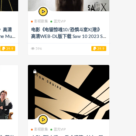
影视剧集
蓝光VIP
》高清
电影《电锯惊魂10/恐惧斗室X(港)》
e Muti
高清WEB-DL版下载 Saw 10 2023 Sa
w X 20.58G
39.9
596
39.9
影视剧集
蓝光VIP