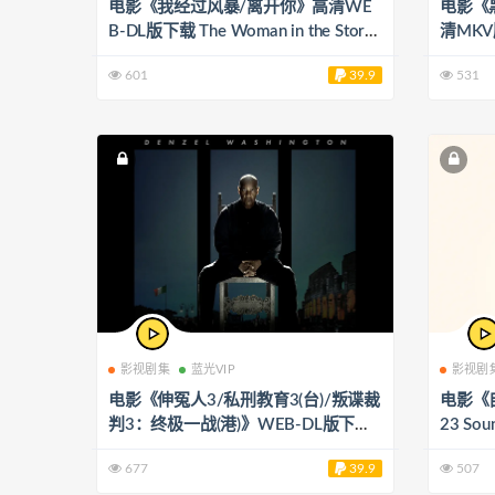
电影《我经过风暴/离开你》高清WE
电影《
B-DL版下载 The Woman in the Storm
清MKV版
2023 14.27G
G
601
39.9
531
影视剧集
蓝光VIP
影视剧
电影《伸冤人3/私刑教育3(台)/叛谍裁
电影《自
判3：终极一战(港)》WEB-DL版下载
23 Sou
2023 The Equalizer 3 18.91G
677
39.9
507