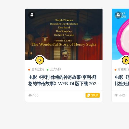
影视剧集
蓝光VIP
影视剧
电影《亨利·休格的神奇故事/亨利·舒
电影《
格的神奇故事》WEB-DL版下载 2023
比娃娃
The Wonderful Story of Henry Sugar
清MKV版
488
39.9
442
5.83G