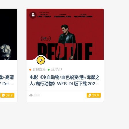
影视剧集
蓝光VIP
载+高清
电影《冷血动物/血色蜕变(港)/卑鄙之
 Det sj
人/爬行动物》WEB-DL版下载 2023
Reptile 19.15G
39.9
444
39.9