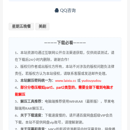
QQ咨询
星期五晚餐
美剧
————下载必看————
1、本站资源均通过互联网公开合法渠道获取，仅供阅读测试，请
在下载后24小时内删除，谢谢合作！
2、版权归作者或出版社方所有，本站不对涉及的版权问题负法律
责任。若版权方认为本站侵权，请联系客服或发送邮件处理。
3、
本站解压密码统一为：
www.laixiu.cc
或
yudouyudou
4、
部分分卷压缩如part1、part2类型的，需要全部下载到电脑才
能解压
5、
解压工具推荐：
电脑端推荐使用WINRAR（最新版），苹果电
脑端用RAR解压王。
6、
关于下载速度：
下载速度慢的，请开通百度网盘超级VIP会员
下载，本站不提供网盘vip账号，请理解谢谢。
7、
关于字幕和声音：
MKV的影视资源都是内封字幕音轨，网盘播