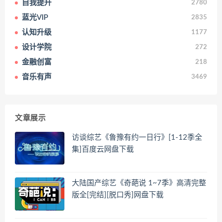
自我提升
2780
蓝光VIP
2835
认知升级
1177
设计学院
272
金融创富
218
音乐有声
3469
文章展示
访谈综艺《鲁豫有约一日行》[1-12季全
集]百度云网盘下载
大陆国产综艺《奇葩说 1~7季》高清完整
版全[完结][脱口秀]网盘下载