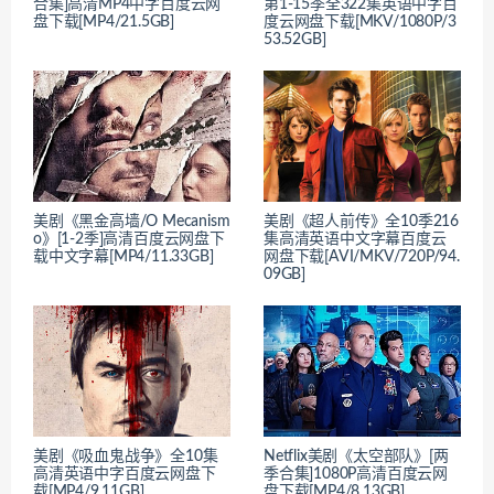
合集]高清MP4中字百度云网
第1-15季全322集英语中字百
盘下载[MP4/21.5GB]
度云网盘下载[MKV/1080P/3
53.52GB]
美剧《黑金高墙/O Mecanism
美剧《超人前传》全10季216
o》[1-2季]高清百度云网盘下
集高清英语中文字幕百度云
载中文字幕[MP4/11.33GB]
网盘下载[AVI/MKV/720P/94.
09GB]
美剧《吸血鬼战争》全10集
Netflix美剧《太空部队》[两
高清英语中字百度云网盘下
季合集]1080P高清百度云网
载[MP4/9.11GB]
盘下载[MP4/8.13GB]