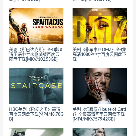
美剧《斯巴达克斯》全4季超
美剧《非军事区DMZ》全4集
清英语中字未删减版百度云
高清1080P中字百度云网盘下
网盘下载[MKV/102.53GB]
载
HBO美剧《阶梯之间》高清
美剧《纸牌屋/House of Card
百度云网盘下载[MP4/18.78G
s》全集高清阿里云网盘下载
B]
[MP4/MKV/579.42GB]