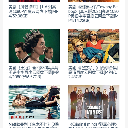
美剧《风骚律师》[1-6季]高
美剧《星际牛仔/Cowboy Be
清1080P百度云网盘下载[MP
bop》[真人版2021]高清1080
4/59.08GB]
P英语中字百度云网盘下载[M
P4/14.23GB]
美剧《王冠》全5季30集高清
美剧《绝望写手》[两季合集]
英语中字百度云网盘下载[MP
高清百度云网盘下载[MP4/1
4/1080P/56.57GB]
2.43GB]
Netflix美剧《麻木不仁》[3季
《Criminal minds/犯罪心理》