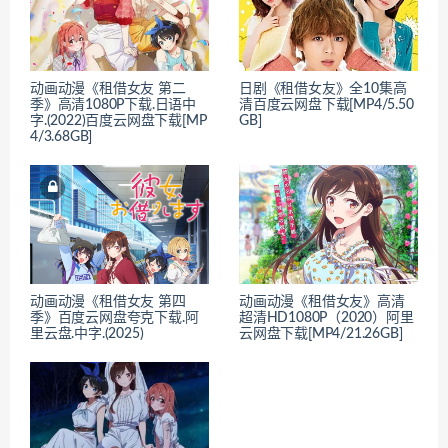
动画动漫《租借女友 第二
日剧《租借女友》全10集高
季》高清1080P下载.日语中
清百度云网盘下载[MP4/5.50
字.(2022)百度云网盘下载[MP
GB]
4/3.68GB]
动画动漫《租借女友 第四
动画动漫《租借女友》高清
季》百度云网盘夸克下载.阿
超清HD1080P（2020）阿里
里云盘.中字.(2025)
云网盘下载[MP4/21.26GB]