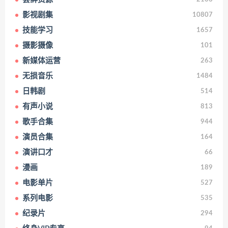
影视剧集
10807
技能学习
1657
摄影摄像
101
新媒体运营
263
无损音乐
1484
日韩剧
514
有声小说
813
歌手合集
944
演员合集
164
演讲口才
66
漫画
189
电影单片
527
系列电影
535
纪录片
294