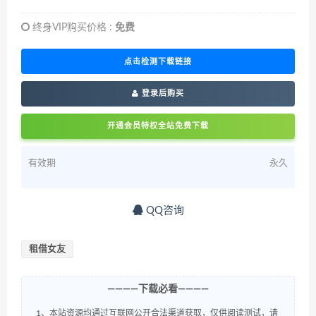
终身VIP购买价格 :
免费
点击检测下载链接
登录后购买
开通会员特权全站免费下载
有效期
永久
QQ咨询
租借女友
————下载必看————
1、本站资源均通过互联网公开合法渠道获取，仅供阅读测试，请