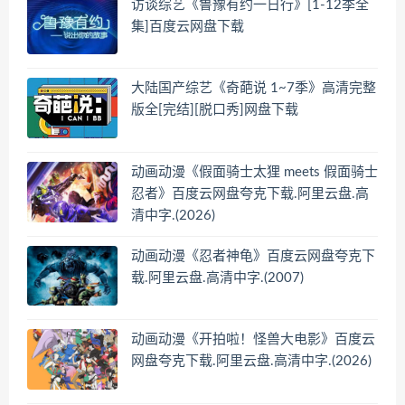
访谈综艺《鲁豫有约一日行》[1-12季全
集]百度云网盘下载
大陆国产综艺《奇葩说 1~7季》高清完整
版全[完结][脱口秀]网盘下载
动画动漫《假面骑士太狸 meets 假面骑士
忍者》百度云网盘夸克下载.阿里云盘.高
清中字.(2026)
动画动漫《忍者神龟》百度云网盘夸克下
载.阿里云盘.高清中字.(2007)
动画动漫《开拍啦！怪兽大电影》百度云
网盘夸克下载.阿里云盘.高清中字.(2026)