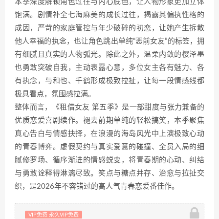
本季深度解锁角色过往与内心底色，让人物形象更加立体
饱满。剧情补全七海麻美的成长过往，揭露其偏执性格的
成因，严苛的家庭管控与年少破碎的初恋，让她产生拆散
他人幸福的执念，也让角色跳出单纯“恶前女友”的标签，拥
有细腻且真实的人物弧光。除此之外，温柔内敛的樱泽墨
也勇敢突破自我，主动表露心意，多位女主各有魅力、各
有执念，与和也、千鹤形成极致拉扯，让每一段情感线都
极具看点，氛围感拉满。
整体而言，《租借女友 第五季》是一部甜度与张力兼备的
优质恋爱喜剧续作。褪去前期单纯的轻松搞笑，本季聚焦
真心告白与情感抉择，在浪漫的海岛风光中上演极致心动
的青春博弈。虚假契约与真实爱意的碰撞、全员入局的细
腻修罗场、循序渐进的情感蜕变，将青春期的心动、纠结
与勇敢诠释得淋漓尽致。笑点与糖点并存、治愈与拉扯交
织，是2026年不容错过的高人气青春恋爱番佳作。
VIP免费 永久VIP免费