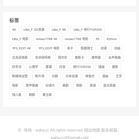
标签
4K
Litte_F 3D资源
Litte_F 4K
Litte_F 排行TOP250
Litte_F 电影
mmiao7788 4K
mmiao7788 电影
PS
Python
YFS_EDIT 4K
YFS_EDIT 电影
亲子
假面骑士
动漫
动画
古龙武侠剧
名侦探柯南
周杰伦
奥斯卡
奥特曼
女声歌曲
好芳法
心理学
慕课
抖音
排行TOP250
插画
摄影
新媒体运营
新片场
日剧
日本动漫
林俊杰
漫画
王芳
电影
男声歌曲
纪录片
美剧
英剧
英语
蓝光原盘
钱儿爸
韩剧
黄玉郎
©
哇哈
- waha.cc All rights reserved
网站地图
联系邮箱：
waha.cc@foxmail.com