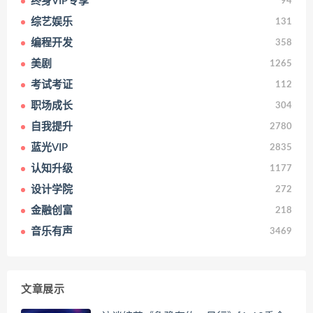
终身VIP专享
94
综艺娱乐
131
编程开发
358
美剧
1265
考试考证
112
职场成长
304
自我提升
2780
蓝光VIP
2835
认知升级
1177
设计学院
272
金融创富
218
音乐有声
3469
文章展示