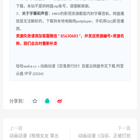
下载，本站不提供网盘vip账号，请理解谢谢。
7、
关于字幕和声音：
MKV的影视资源都是内封字幕音轨，网盘播
放是无法解析的，下载到本地电脑用potplayer，手机用QQ影音播
放。
资源失效请添加客服微信 “ 85630683 ”，并发送资源编号+资源名
称，我们会及时重新补发
哇哈waha.cc
»
动画动漫《百鬼夜行抄》百度云网盘夸克下载.阿里
云盘.中字.(2026)
分享到：
上一篇
下一篇
动画动漫《租借女友 第五
动画动漫《当前、正被打扰