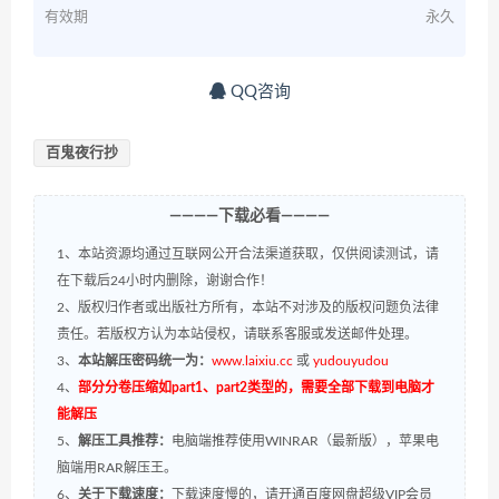
有效期
永久
QQ咨询
百鬼夜行抄
————下载必看————
1、本站资源均通过互联网公开合法渠道获取，仅供阅读测试，请
在下载后24小时内删除，谢谢合作！
2、版权归作者或出版社方所有，本站不对涉及的版权问题负法律
责任。若版权方认为本站侵权，请联系客服或发送邮件处理。
3、
本站解压密码统一为：
www.laixiu.cc
或
yudouyudou
4、
部分分卷压缩如part1、part2类型的，需要全部下载到电脑才
能解压
5、
解压工具推荐：
电脑端推荐使用WINRAR（最新版），苹果电
脑端用RAR解压王。
6、
关于下载速度：
下载速度慢的，请开通百度网盘超级VIP会员