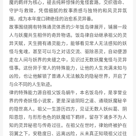
魔的羁绊为核心，褪去纯粹惊悚的鬼怪套路，交织宿命、
守护与救赎，凭借细腻的叙事质感与独特的和风灵异氛
围，成为本年度口碑绝佳的治愈系灵异番。
故事围绕拥有特殊通灵体质的少年饭岛律展开，铺展一段
人与妖魔共生相伴的奇异物语。饭岛律自幼继承祖父的灵
异天赋，天生拥有通灵能力，能够看见常人无法感知的妖
怪与鬼魂，甚至可以与之对话交流、驱除恶灵，自幼便游
走在人间与妖界的夹缝之中，见识过无数妖魔鬼怪与灵异
怪事。这份异于常人的特殊能力，让他的人生充满未知与
凶险，也让他解锁了普通人无法触及的隐秘世界，开启了
与众不同的人生轨迹。
律的特殊能力源自祖父饭岛蜗牛，本名饭岛伶，是享誉业
界的传奇妖怪小说家，更是深谙阴阳之道、通晓妖魔秘辛
的隐世高人。祖父一生游历四方，见证无数人妖纠葛、阴
阳恩怨，与形形色色的妖魔结下羁绊，留存下诸多不为人
知的灵异秘密与传奇过往。在祖父在世时，律始终被护在
羽翼之下，安稳度日、远离凶险，从未真正知晓祖父过往