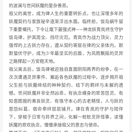
的波澜与世间妖魔的复杂善恶。
祖父的离世，成为律人生的重要转折点，也让深埋多年的
妖魔契约与家族秘辛逐渐浮出水面。临终前，饭岛蜗牛留
下重要嘱托，下令让麾下最强式神——神龙妖青岚终生守护
饭岛律，护其周全、挡尽灾厄。青岚作为战力顶尖、灵力
强悍的上古妖力存在，遵从契约寄居在律的父亲体内，默
默蛰伏守护，成为少年最坚实的后盾，为风雨飘摇的灵异
之路撑起一方安稳天地。
祖父离去后，饭岛律被迫独自直面阴阳两界的纷争，在一
次次遭遇灵异事件、邂逅各色妖魔的过程中，逐步揭开祖
父生前与妖魔缔结的种种契约、结下的羁绊与未解的遗
憾。世间妖魔并非全然凶恶，有执念缠身的悲苦怨灵、有
知恩图报的善良妖灵、有恪守本心的古老精怪，人与妖的
恩怨纠葛、宿命牵绊层层铺开。律在青岚的守护与陪伴
下，穿梭于日常与异界之间，化解一桩桩灵异怪事，读懂
妖魔的悲欢执念，慢慢承接祖父的意志与使命。