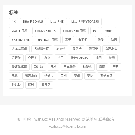
标签
4K
Litte_F 3D资源
Litte_F 4K
Litte_F 排行TOP250
Litte_F 电影
mmiao7788 4K
mmiao7788 电影
PS
Python
YFS_EDIT 4K
YFS_EDIT 电影
亲子
假面骑士
动漫
动画
古龙武侠剧
名侦探柯南
周杰伦
奥斯卡
奥特曼
女声歌曲
好芳法
心理学
慕课
抖音
排行TOP250
插画
摄影
新媒体运营
新片场
日剧
日本动漫
林俊杰
漫画
王芳
电影
男声歌曲
纪录片
美剧
英剧
英语
蓝光原盘
钱儿爸
韩剧
黄玉郎
©
哇哈
- waha.cc All rights reserved
网站地图
联系邮箱：
waha.cc@foxmail.com