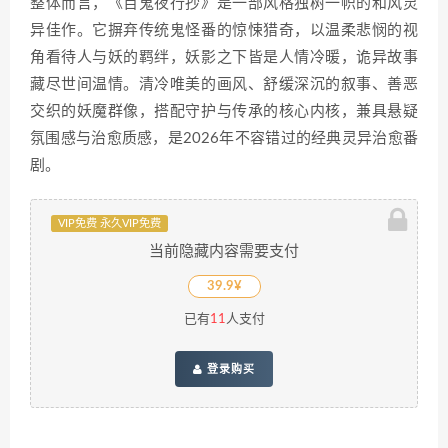
整体而言，《百鬼夜行抄》是一部风格独树一帜的和风灵
异佳作。它摒弃传统鬼怪番的惊悚猎奇，以温柔悲悯的视
角看待人与妖的羁绊，妖影之下皆是人情冷暖，诡异故事
藏尽世间温情。清冷唯美的画风、舒缓深沉的叙事、善恶
交织的妖魔群像，搭配守护与传承的核心内核，兼具悬疑
氛围感与治愈质感，是2026年不容错过的经典灵异治愈番
剧。
VIP免费 永久VIP免费
当前隐藏内容需要支付
39.9¥
已有
11
人支付
登录购买