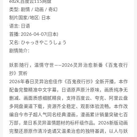
ed2k,百度云115网盘
类型: 剧情 / 动画 / 奇幻
制片国家/地区: 日本
语言: 日语
首播: 2026-04-07(日本)
又名: ひゃっきやこうしょう
剧情简介：
妖影随行，温情守世——2026灵异治愈新番《百鬼夜行
抄》赏析
2026年春日灵异治愈佳作《百鬼夜行抄》全新开播，本作
配备完整精准中文字幕，日语原声原汁原味，画质纯净无
删减、画面质感细腻精良，支持百度云、夸克、阿里云盘
多网盘渠道下载，资源齐全稳定、观影体验流畅。本作改
编自今市子超人气同名经典漫画，漫画累计销量突破七百
万部，是日系灵异温情题材的标杆级作品。2026新版动画
完整还原原作清冷诡谲又温柔治愈的独特基调，以人与妖