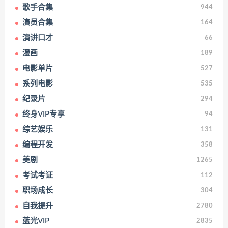
歌手合集
944
演员合集
164
演讲口才
66
漫画
189
电影单片
527
系列电影
535
纪录片
294
终身VIP专享
94
综艺娱乐
131
编程开发
358
美剧
1265
考试考证
112
职场成长
304
自我提升
2780
蓝光VIP
2835