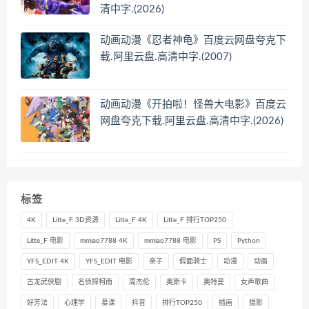
清中字.(2026)
动画动漫《忍者神龟》百度云网盘夸克下
载.阿里云盘.高清中字.(2007)
动画动漫《开拍啦！怪兽大电影》百度云
网盘夸克下载.阿里云盘.高清中字.(2026)
标签
4K
Litte_F 3D资源
Litte_F 4K
Litte_F 排行TOP250
Litte_F 电影
mmiao7788 4K
mmiao7788 电影
PS
Python
YFS_EDIT 4K
YFS_EDIT 电影
亲子
假面骑士
动漫
动画
古龙武侠剧
名侦探柯南
周杰伦
奥斯卡
奥特曼
女声歌曲
好芳法
心理学
慕课
抖音
排行TOP250
插画
摄影