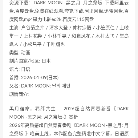
资源下载：DARK MOON -黑之月: 月之祭坛-下载阿里云
盘,百度云盘,免费在线观看,夸克下载,阿里网盘,迅雷网盘,百
度网盘,mp4磁力电驴ed2k,百度云115网盘
主演: 户谷菊之介 / 清水大登 / 仲村宗悟 / 小笠原仁 / 土岐
隼一 / 上村祐翔 / 小林千晃 / 和泉风花 / 木村太飞 / 堂岛
飒人 / 小松昌平 / 千叶翔也
类型: 动画
制片国家/地区: 日本
语言: 日语
首播: 2026-01-09(日本)
又名: DARK MOON: 달의 제단
剧情简介：
黑月宿命，羁绊共生——2026超自然青春新番《DARK
MOON -黑之月: 月之祭坛-》赏析
2026年高质感超自然青春番剧《DARK MOON -黑之月: 月
之祭坛-》唯美上线，本作配备完整精准中文字幕，日语原