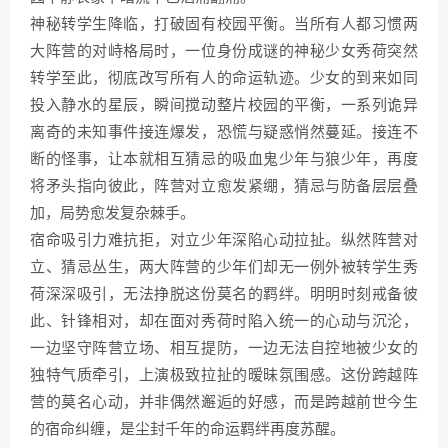
神秘转学生降临，打破固有校园平衡。当所有人都习惯两
大阵营的对峙格局时，一位身份成谜的神秘少女秀荷突然
转学至此，彻底改写所有人的命运轨迹。少女的到来如同
投入静水的星辰，瞬间搅动整片校园的平衡，一系列诡异
离奇的未知事件接连爆发，恐慌与疑惑悄然蔓延。接连不
断的怪事，让本就相互猜忌的吸血鬼少年与狼少年，再度
将矛头指向彼此，阵营对立愈发紧绷，猜忌与防备层层叠
加，局势愈发复杂棘手。
宿命吸引力难抗拒，对立少年深陷心动拉扯。纵然阵营对
立、猜忌丛生，两大阵营的少年们却无一例外被转学生秀
荷深深吸引，无法挣脱这份莫名的羁绊。明明时刻戒备彼
此、针锋相对，却在面对秀荷时陷入统一的心动与沉沦，
一边坚守阵营立场、相互提防，一边无法自控地被少女的
独特气质牵引，上演极致拉扯的暧昧氛围感。这份跨越阵
营的莫名心动，并非偶然邂逅的好感，而是跨越前世今生
的宿命纠缠，是尘封千年的命运羁绊再度苏醒。