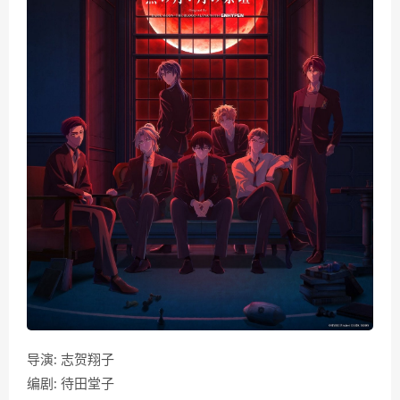
导演: 志贺翔子
编剧: 待田堂子