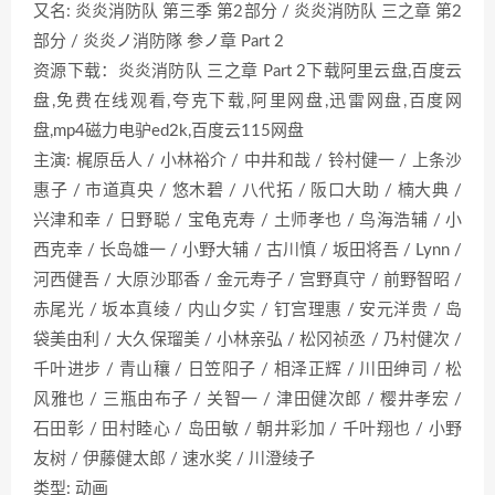
又名: 炎炎消防队 第三季 第2部分 / 炎炎消防队 三之章 第2
部分 / 炎炎ノ消防隊 参ノ章 Part 2
资源下载：炎炎消防队 三之章 Part 2下载阿里云盘,百度云
盘,免费在线观看,夸克下载,阿里网盘,迅雷网盘,百度网
盘,mp4磁力电驴ed2k,百度云115网盘
主演: 梶原岳人 / 小林裕介 / 中井和哉 / 铃村健一 / 上条沙
惠子 / 市道真央 / 悠木碧 / 八代拓 / 阪口大助 / 楠大典 /
兴津和幸 / 日野聪 / 宝龟克寿 / 土师孝也 / 鸟海浩辅 / 小
西克幸 / 长岛雄一 / 小野大辅 / 古川慎 / 坂田将吾 / Lynn /
河西健吾 / 大原沙耶香 / 金元寿子 / 宫野真守 / 前野智昭 /
赤尾光 / 坂本真绫 / 内山夕实 / 钉宫理惠 / 安元洋贵 / 岛
袋美由利 / 大久保瑠美 / 小林亲弘 / 松冈祯丞 / 乃村健次 /
千叶进步 / 青山穰 / 日笠阳子 / 相泽正辉 / 川田绅司 / 松
风雅也 / 三瓶由布子 / 关智一 / 津田健次郎 / 樱井孝宏 /
石田彰 / 田村睦心 / 岛田敏 / 朝井彩加 / 千叶翔也 / 小野
友树 / 伊藤健太郎 / 速水奖 / 川澄绫子
类型: 动画