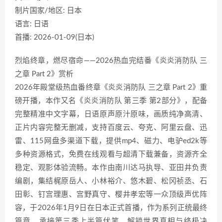
制片国家/地区: 日本
语言: 日语
首播: 2026-01-09(日本)
烈焰终章，燃尽宿命——2026热血完结番《炎炎消防队 三
之章 Part 2》赏析
2026年殿堂级热血番终章《炎炎消防队 三之章 Part 2》重
磅开播，本作又名《炎炎消防队 第三季 第2部分》，配备
完整精准中文字幕，日语原声原汁原味，画质纯净高清、
正片内容完整无删减，支持百度云、夸克、阿里云盘、迅
雷、115网盘多渠道下载，提供mp4、磁力、电驴ed2k等
多种资源格式，免费在线观看与超清下载兼备，资源齐全
稳定、观影体验流畅。本作由南川达马执导、亚田井负责
编剧，集结梶原岳人、小林裕介、悠木碧、松冈祯丞、石
田彰、钉宫理惠、宫野真守、樱井孝宏等一众顶级声优阵
容，于2026年1月9日在日本正式首播，作为系列正统最终
篇章，承接第三季上半篇伏笔，解锁世界真相与终极决