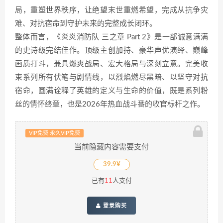
局，重塑世界秩序，让绝望末世重燃希望，完成从抗争灾
难、对抗宿命到守护未来的完整成长闭环。
整体而言，《炎炎消防队 三之章 Part 2》是一部诚意满满
的史诗级完结佳作。顶级主创加持、豪华声优演绎、巅峰
画质打斗，兼具燃爽战局、宏大格局与深刻立意。完美收
束系列所有伏笔与剧情线，以烈焰燃尽黑暗、以坚守对抗
宿命，圆满诠释了英雄的定义与生命的价值，既是系列粉
丝的情怀终章，也是2026年热血战斗番的收官标杆之作。
VIP免费 永久VIP免费
当前隐藏内容需要支付
39.9¥
已有
11
人支付
登录购买