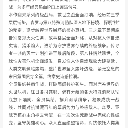
战，为多年经典热血IP画上圆满句号。
本作迎来系列终极战局，救世之战全面打响。经历前三季
层层铺垫，森罗与第八特殊消防队深入地下秘境、探明“柱”
的秘密，逐步触摸世界崩坏的核心真相。三之章下篇彻底
告别常规灭火任务，故事格局全面升格，从对抗人体自燃
灾害、猎杀焰人，进阶为守护世界存续的终极战争。传导
者一派的灭世计划推进至最后阶段，第八柱悄然现世，全
球性灾害危机全面爆发，自发性人体自燃现象大肆蔓延，
人类文明濒临崩塌，整片世界坠入崩坏边缘，紧张窒息的
末日氛围贯穿全篇，终章史诗感拉满。
全员集结并肩作战，打破隔阂共护苍生。面对席卷世界的
灭世危机，往日各司其职、偶有分歧的各大特殊消防队彻
底放下隔阂、全员集结，摒弃派系纷争，凝聚成统一战
线，共同对抗潜藏百年的幕后势力与终极敌人。森罗、亚
瑟等核心主角褪去青涩，在一次次生死鏖战中完成心性蜕
变，坚守英雄初心。众人直面绝望宿命，对抗依托人类集