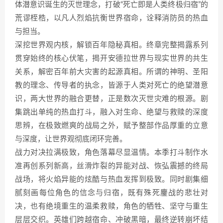
体潜意识诞生的灭世理念，打破“死亡即是人类终极归宿”的
荒谬桎梏，以凡人烈焰抗衡世界宿命，诠释消防员的热血
与担当。
深挖世界观内核，解锁百年隐秘真相。终章完整揭露系列
贯穿始终的核心伏笔，揭开安德拉世界与现实世界的共生
关系，解密百年前大灾害的起源真相。所谓的神明、圣阳
教的理念、传导者的执念，皆源于人类对死亡的绝望潜意
识，两大世界的融合更替，正是数次灭世灾难的根源。剧
集跳出单纯的热血打斗，融入对生命、绝望与救赎的深度
思辨，在极致燃爽的战局之外，赋予整部作品厚重的立意
与深度，让世界观彻底闭环完善。
战力对决拉满极致，角色落幕尽显温情。本季打斗制作水
准再创系列新高，丝滑炸裂的异能对战、恢弘震撼的终局
战场，将火焰异能的炫酷与热血发挥到极致。同时剧集细
腻刻画每位角色的信念与归宿，既有殊死鏖战的悲壮对
决，也有绝境重生的温柔救赎，角色的牺牲、坚守与重生
层层交织。英雄们跨越宿命、冲破黑暗，最终逆转崩坏结