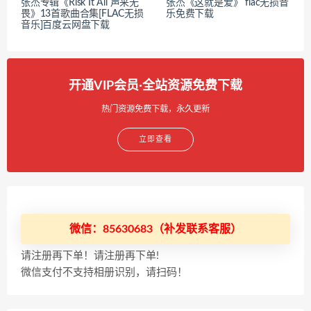
张杰专辑《Risk It All 声来无
张杰《这就是爱》 flac无损音
畏》13首歌曲合集[FLAC无损
乐免费下载
音乐]百度云网盘下载
开通VIP会员·全站资源免费下载
热门资源免费下载，永久更新
立即查看
微信：85630683（补发联系客服）
请注册再下单！请注册再下单!
微信支付不支持相册识别，请扫码！