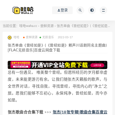
登录
当前位置：
哇哈waha.cc
尝鲜资源
张杰单曲《曾经如是》(《曾经如是》赖声川话剧同名主题曲)[FLAC无损音乐]百度云网盘下载
>
>
哇哈
尝鲜资源
无损音乐
2022-03-17
张杰单曲《曾经如是》(《曾经如是》赖声川话剧同名主题曲)
[FLAC无损音乐]百度云网盘下载
总有一份遇见， 唯美整个曾经。但愿所经历的岁月都非虚
度，未来能更游刃有余。让我们随张杰天籁般的歌声，与
全世界对话，寻找自我，寻找曾经，寻找内心的“净土”之
旅。愿我们能够不忘初心，永保纯净，曾经如是，而今亦
如是。
张杰歌曲合合集下载
>>>
张杰[18张专辑]歌曲合集百度云