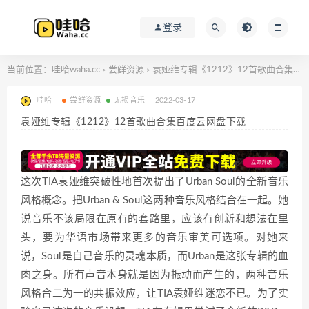
登录
当前位置：
哇哈waha.cc
尝鲜资源
袁娅维专辑《1212》12首歌曲合集百度云网盘下载
>
>
哇哈
尝鲜资源
无损音乐
2022-03-17
袁娅维专辑《1212》12首歌曲合集百度云网盘下载
这次TIA袁娅维突破性地首次提出了Urban Soul的全新音乐
风格概念。把Urban & Soul这两种音乐风格结合在一起。她
说音乐不该局限在原有的套路里，应该有创新和想法在里
头，要为华语市场带来更多的音乐审美可选项。对她来
说，Soul是自己音乐的灵魂本质，而Urban是这张专辑的血
肉之身。所有声音本身就是因为振动而产生的，两种音乐
风格合二为一的共振效应，让TIA袁娅维迷恋不已。为了实