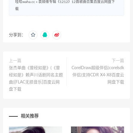
哇哈waha.cc
»
袁娅维专辑《1212》12首歌曲合集百度云网盘下
载
分享到：
上一篇
下一篇
张杰单曲《曾经如是》(《曾
CorelDraw超级伴侣(corelsdk
经如是》赖声川话剧同名主题
伴侣)支持CDR X4-X8百度云
曲)[FLAC无损音乐]百度云网
网盘下载
盘下载
相关推荐