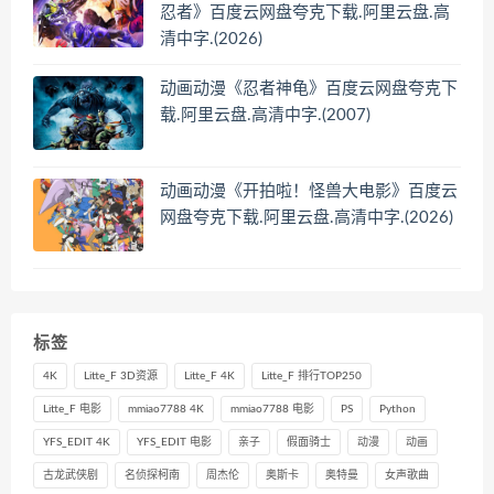
忍者》百度云网盘夸克下载.阿里云盘.高
清中字.(2026)
动画动漫《忍者神龟》百度云网盘夸克下
载.阿里云盘.高清中字.(2007)
动画动漫《开拍啦！怪兽大电影》百度云
网盘夸克下载.阿里云盘.高清中字.(2026)
标签
4K
Litte_F 3D资源
Litte_F 4K
Litte_F 排行TOP250
Litte_F 电影
mmiao7788 4K
mmiao7788 电影
PS
Python
YFS_EDIT 4K
YFS_EDIT 电影
亲子
假面骑士
动漫
动画
古龙武侠剧
名侦探柯南
周杰伦
奥斯卡
奥特曼
女声歌曲