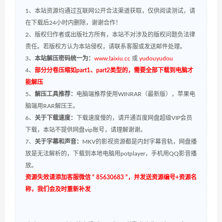
1、本站资源均通过互联网公开合法渠道获取，仅供阅读测试，请
在下载后24小时内删除，谢谢合作！
2、版权归作者或出版社方所有，本站不对涉及的版权问题负法律
责任。若版权方认为本站侵权，请联系客服或发送邮件处理。
3、
本站解压密码统一为：
www.laixiu.cc
或
yudouyudou
4、
部分分卷压缩如part1、part2类型的，需要全部下载到电脑才
能解压
5、
解压工具推荐：
电脑端推荐使用WINRAR（最新版），苹果电
脑端用RAR解压王。
6、
关于下载速度：
下载速度慢的，请开通百度网盘超级VIP会员
下载，本站不提供网盘vip账号，请理解谢谢。
7、
关于字幕和声音：
MKV的影视资源都是内封字幕音轨，网盘播
放是无法解析的，下载到本地电脑用potplayer，手机用QQ影音播
放。
资源失效请添加客服微信 “ 85630683 ”，并发送资源编号+资源名
称，我们会及时重新补发