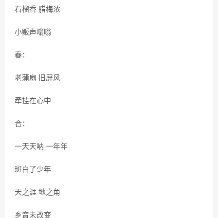
石榴香 腊梅浓
小贩声嗡嗡
春：
老蒲扇 旧屏风
牵挂在心中
合：
一天天呐 一年年
斑白了少年
天之涯 地之角
乡音未改变