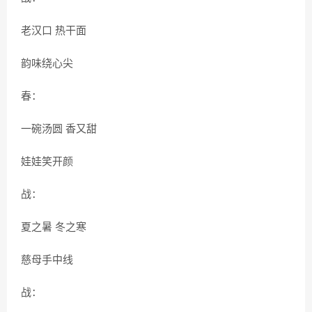
老汉口 热干面
韵味绕心尖
春：
一碗汤圆 香又甜
娃娃笑开颜
战：
夏之暑 冬之寒
慈母手中线
战：