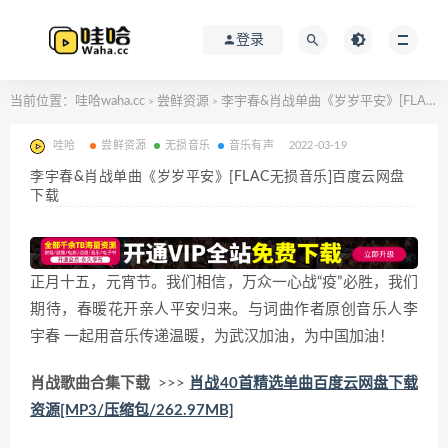
登录
当前位置：
哇哈waha.cc
尝鲜资源
李宇春&肖战单曲《岁岁平安》[FLAC无损音乐]百度云网盘下载
>
>
哇哈
尝鲜资源
无损音乐
音乐有声
2022-03-19
李宇春&肖战单曲《岁岁平安》[FLAC无损音乐]百度云网盘
下载
正月十五，元宵节。我们相信，万众一心战“疫”必胜，我们
期待，春暖花开亲人平安归来。与词曲作者原创音乐人李
宇春 一起用音乐传递温暖，为武汉加油，为中国加油！
肖战歌曲合集下载
>>>
肖战40首精选单曲百度云网盘下载
资源[MP3/压缩包/262.97MB]