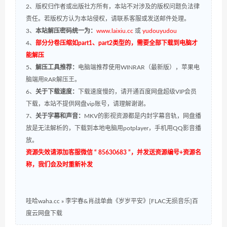
2、版权归作者或出版社方所有，本站不对涉及的版权问题负法律
责任。若版权方认为本站侵权，请联系客服或发送邮件处理。
3、
本站解压密码统一为：
www.laixiu.cc
或
yudouyudou
4、
部分分卷压缩如part1、part2类型的，需要全部下载到电脑才
能解压
5、
解压工具推荐：
电脑端推荐使用WINRAR（最新版），苹果电
脑端用RAR解压王。
6、
关于下载速度：
下载速度慢的，请开通百度网盘超级VIP会员
下载，本站不提供网盘vip账号，请理解谢谢。
7、
关于字幕和声音：
MKV的影视资源都是内封字幕音轨，网盘播
放是无法解析的，下载到本地电脑用potplayer，手机用QQ影音播
放。
资源失效请添加客服微信 “ 85630683 ”，并发送资源编号+资源名
称，我们会及时重新补发
哇哈waha.cc
»
李宇春&肖战单曲《岁岁平安》[FLAC无损音乐]百
度云网盘下载