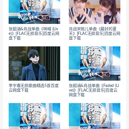
张韶涵&肖战单曲《呐喊 (Liv
肖战宋祖儿单曲《最好的夏
e)》[FLAC无损音乐]百度云网
天》[FLAC无损音乐]百度云网
盘下载
盘下载
李宇春无损歌曲精选5首百度
张韶涵&肖战单曲《Faded (Li
云网盘下载
ve)》[FLAC无损音乐]百度云
网盘下载