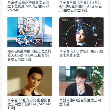
肖战40首精选单曲百度云网
李宇春单曲《咏春》(《叶问
盘下载资源[MP3/压缩包/26
4》电影主题曲)[FLAC无损音
2.97MB]
乐]百度云网盘下载
那英&肖战单曲《被风吹过的
李宇春《无价之姐》 flac无损
夏天(Live)》[FLAC无损音乐]
音乐免费下载
百度云网盘下载
李宇春[16张专辑]歌曲合集百
肖战单曲40首合集百度云网
度云网盘下载[FLAC/MP3/4.1
盘下载
1GB]