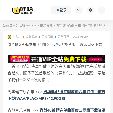
登录
当前位置：
哇哈waha.cc
尝鲜资源
周华健&肖战单曲《问情》[FLAC无损音乐]百度云网盘下载
>
>
哇哈
尝鲜资源
无损音乐
音乐有声
2022-03-20
周华健&肖战单曲《问情》[FLAC无损音乐]百度云网盘下载
一首《问情》将周华健老师的资历和战战的朝气完美地融
合起来，赋予了这首歌新的感觉和气息！战战超赞，带给
了我们一次又一次的惊喜！
周华健音乐合集 >>>
周华健45张专辑歌曲合集打包百度云
下载[WAV/FLAC/MP3/42.90GB]
肖战音乐合集 >>>
肖战40首精选单曲百度云网盘下载资源