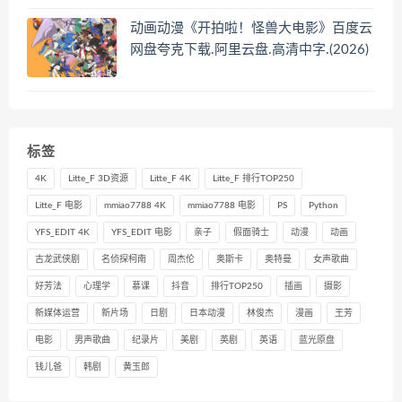
动画动漫《开拍啦！怪兽大电影》百度云
网盘夸克下载.阿里云盘.高清中字.(2026)
标签
4K
Litte_F 3D资源
Litte_F 4K
Litte_F 排行TOP250
Litte_F 电影
mmiao7788 4K
mmiao7788 电影
PS
Python
YFS_EDIT 4K
YFS_EDIT 电影
亲子
假面骑士
动漫
动画
古龙武侠剧
名侦探柯南
周杰伦
奥斯卡
奥特曼
女声歌曲
好芳法
心理学
慕课
抖音
排行TOP250
插画
摄影
新媒体运营
新片场
日剧
日本动漫
林俊杰
漫画
王芳
电影
男声歌曲
纪录片
美剧
英剧
英语
蓝光原盘
钱儿爸
韩剧
黄玉郎