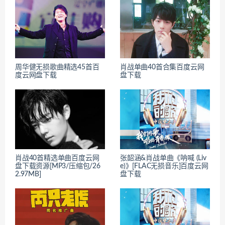
周华健无损歌曲精选45首百
肖战单曲40首合集百度云网
度云网盘下载
盘下载
肖战40首精选单曲百度云网
张韶涵&肖战单曲《呐喊 (Liv
盘下载资源[MP3/压缩包/26
e)》[FLAC无损音乐]百度云网
2.97MB]
盘下载