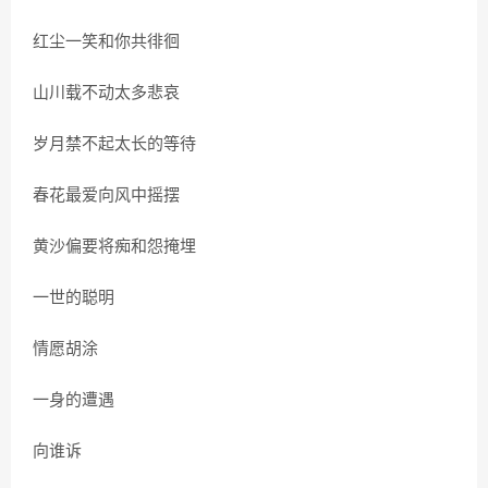
红尘一笑和你共徘徊
山川载不动太多悲哀
岁月禁不起太长的等待
春花最爱向风中摇摆
黄沙偏要将痴和怨掩埋
一世的聪明
情愿胡涂
一身的遭遇
向谁诉