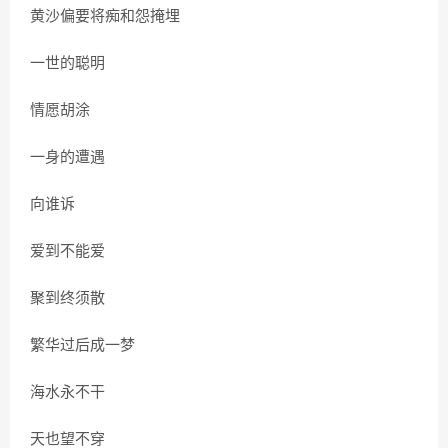
黄沙偏要将痴和怨掩埋
一世的聪明
情愿胡涂
一身的遭遇
向谁诉
爱到不能爱
聚到终须散
繁华过后成一梦
海水永不干
天也望不穿