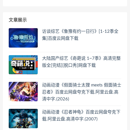
文章展示
访谈综艺《鲁豫有约一日行》[1-12季全
集]百度云网盘下载
大陆国产综艺《奇葩说 1~7季》高清完整
版全[完结][脱口秀]网盘下载
动画动漫《假面骑士太狸 meets 假面骑士
忍者》百度云网盘夸克下载.阿里云盘.高
清中字.(2026)
动画动漫《忍者神龟》百度云网盘夸克下
载.阿里云盘.高清中字.(2007)