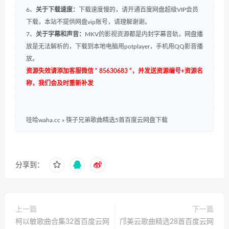
6、
关于下载速度：
下载速度慢的，请开通百度网盘超级VIP会员
下载，本站不提供网盘vip账号，请理解谢谢。
7、
关于字幕和声音：
MKV的影视资源都是内封字幕音轨，网盘播
放是无法解析的，下载到本地电脑用potplayer，手机用QQ影音播
放。
资源失效请添加客服微信 “ 85630683 ”，并发送资源编号+资源名
称，我们会及时重新补发
哇哈waha.cc
»
筷子兄弟歌曲精选5首百度云网盘下载
分享到：
上一篇
下一篇
柯以敏歌曲合集32首百度云网
邝美云歌曲精选28首百度云网