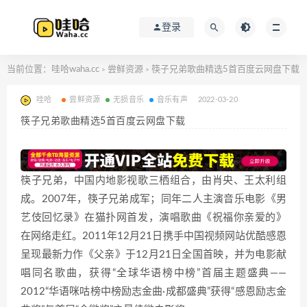
登录
当前位置：
哇哈waha.cc
尝鲜资源
筷子兄弟歌曲精选5首百度云网盘下载
>
>
哇哈
尝鲜资源
无损音乐
音乐有声
2022-03-20
筷子兄弟歌曲精选5首百度云网盘下载
筷子兄弟，中国内地影视歌三栖组合，由肖央、王太利组
成。2007年，筷子兄弟成军；同年二人主演音乐电影《男
艺伎回忆录》在猫扑网首发，演唱歌曲《祝福你亲爱的》
在网络走红。2011年12月21日携手中国视频网站优酷感恩
呈现最新力作《父亲》于12月21日全国首映，并为电影献
唱同名歌曲，获得“全球华语榜中榜”首届主题盛典——
2012“华语咪咕榜中榜励志金曲·成都盛典”获得“感恩励志金