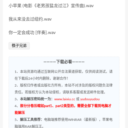
小苹果 (电影《老男孩猛龙过江》宣传曲).wav
我从来没去过纽约.wav
你一定会成功 [伴奏].wav
筷子兄弟
————下载必看————
1、本站资源均通过互联网公开合法渠道获取，仅供阅读测试，请
在下载后24小时内删除，谢谢合作！
2、版权归作者或出版社方所有，本站不对涉及的版权问题负法律
责任。若版权方认为本站侵权，请联系客服或发送邮件处理。
3、
本站解压密码统一为：
www.laixiu.cc
或
yudouyudou
4、
部分分卷压缩如part1、part2类型的，需要全部下载到电脑才
能解压
5、
解压工具推荐：
电脑端推荐使用WINRAR（最新版），苹果电
脑端用RAR解压王。