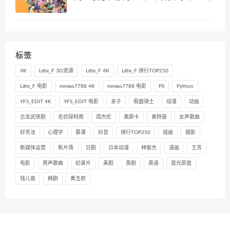
标签
4K
Litte_F 3D资源
Litte_F 4K
Litte_F 排行TOP250
Litte_F 电影
mmiao7788 4K
mmiao7788 电影
PS
Python
YFS_EDIT 4K
YFS_EDIT 电影
亲子
假面骑士
动漫
动画
古龙武侠剧
名侦探柯南
周杰伦
奥斯卡
奥特曼
女声歌曲
好芳法
心理学
慕课
抖音
排行TOP250
插画
摄影
新媒体运营
新片场
日剧
日本动漫
林俊杰
漫画
王芳
电影
男声歌曲
纪录片
美剧
英剧
英语
蓝光原盘
钱儿爸
韩剧
黄玉郎