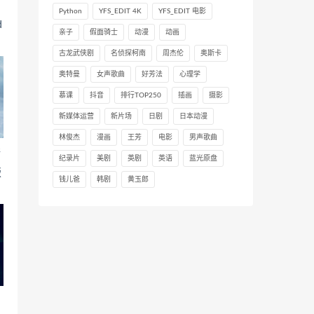
Python
YFS_EDIT 4K
YFS_EDIT 电影
d
亲子
假面骑士
动漫
动画
古龙武侠剧
名侦探柯南
周杰伦
奥斯卡
奥特曼
女声歌曲
好芳法
心理学
慕课
抖音
排行TOP250
插画
摄影
新媒体运营
新片场
日剧
日本动漫
林俊杰
漫画
王芳
电影
男声歌曲
毒
纪录片
美剧
英剧
英语
蓝光原盘
版
钱儿爸
韩剧
黄玉郎
/