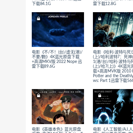
下载84.1G
雷下载12.8G
电影《不/不！(台)/虚无(港)/
电影《哈利·波特与死
不要/覅》4K蓝光原盘下载
(上)/哈利波特7：死
+高清MKV版 2022 Nope 迅
1(港/台)/哈利·波特与
雷下载89.6G
(上)/哈7(上)》4K蓝
载+高清MVK版 2010 H
Potter and the Deathly
ws: Part 1迅雷下载56
电影《英雄本色》蓝光原盘
电影《人工智能/A.I.