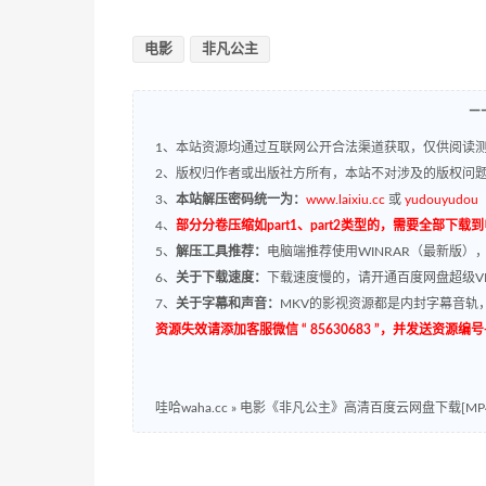
电影
非凡公主
—
1、本站资源均通过互联网公开合法渠道获取，仅供阅读测
2、版权归作者或出版社方所有，本站不对涉及的版权问
3、
本站解压密码统一为：
www.laixiu.cc
或
yudouyudou
4、
部分分卷压缩如part1、part2类型的，需要全部下载
5、
解压工具推荐：
电脑端推荐使用WINRAR（最新版）
6、
关于下载速度：
下载速度慢的，请开通百度网盘超级VI
7、
关于字幕和声音：
MKV的影视资源都是内封字幕音轨，
资源失效请添加客服微信 “ 85630683 ”，并发送资
哇哈waha.cc
»
电影《非凡公主》高清百度云网盘下载[MP4/2