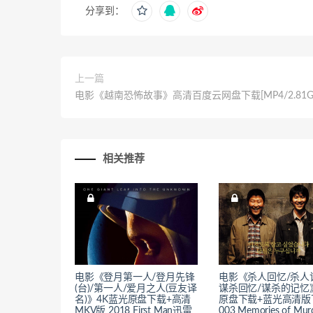
分享到：
上一篇
电影《越南恐怖故事》高清百度云网盘下载[MP4/2.81G
相关推荐
电影《登月第一人/登月先锋
电影《杀人回忆/杀人
(台)/第一人/爱月之人(豆友译
谋杀回忆/谋杀的记忆
名)》4K蓝光原盘下载+高清
原盘下载+蓝光高清版
MKV版 2018 First Man迅雷
003 Memories of Mu