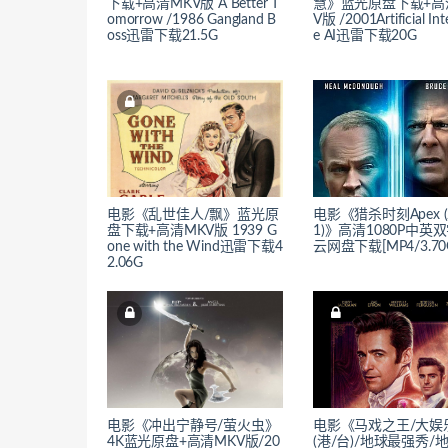
下载+高清MKV版 A Better T
慧》蓝光原盘下载+高
omorrow /1986 Gangland B
V版 /2001Artificial Inte
oss迅雷下载21.5G
e AI迅雷下载20G
电影《乱世佳人/飘》蓝光原
电影《猎杀时刻Apex (
盘下载+高清MKV版 1939 G
1)》高清1080P中英
one with the Wind迅雷下载4
云网盘下载[MP4/3.70
2.06G
电影《冲出宁静号/萤火虫》
电影《马戏之王/大娱
4K蓝光原盘+高清MKV版/20
(港/台)/地球最强秀/