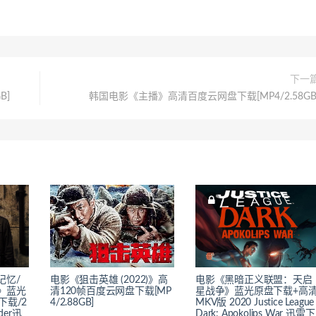
下一
B]
韩国电影《主播》高清百度云网盘下载[MP4/2.58GB
记忆/
电影《狙击英雄 (2022)》高
电影《黑暗正义联盟：天启
》蓝光
清120帧百度云网盘下载[MP
星战争》蓝光原盘下载+高
下载/2
4/2.88GB]
MKV版 2020 Justice League
rder迅
Dark: Apokolips War 迅雷下