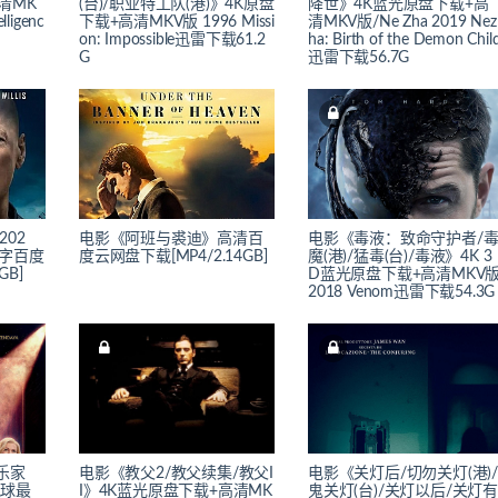
清MK
(台)/职业特工队(港)》4K原盘
降世》4K蓝光原盘下载+高
lligenc
下载+高清MKV版 1996 Missi
清MKV版/Ne Zha 2019 Nez
on: Impossible迅雷下载61.2
ha: Birth of the Demon Chil
G
迅雷下载56.7G
202
电影《阿班与裘迪》高清百
电影《毒液：致命守护者/
双字百度
度云网盘下载[MP4/2.14GB]
魔(港)/猛毒(台)/毒液》4K 3
GB]
D蓝光原盘下载+高清MKV
2018 Venom迅雷下载54.3G
乐家
电影《教父2/教父续集/教父I
电影《关灯后/切勿关灯(港)
地球最
I》4K蓝光原盘下载+高清MK
鬼关灯(台)/关灯以后/关灯有