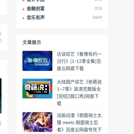
金融创富
218
音乐有声
3469
篇
]
文章展示
访谈综艺《鲁豫有约一
日行》[1-12季全集]百
度云网盘下载
大陆国产综艺《奇葩说
1~7季》高清完整版全
[完结][脱口秀]网盘下
载
动画动漫《假面骑士太
狸 meets 假面骑士忍
清
者》百度云网盘夸克下