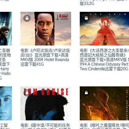
载33.2G
亡圣器
电影《卢旺达饭店/卢安达饭
电影《大话西游之大圣娶亲
神的圣物
店(台)》蓝光原盘下载+高清
西遊記大結局之仙履奇緣》
死圣
MKV版 2004 Hotel Rwanda
蓝光原盘下载+高清MKV版 
光原盘下
迅雷下载41G
994 A Chinese Odyssey Part
arry
Two Cinderella迅雷下载20G
 Hallo
G
人工智
电影《碟中谍/不可能的任务
电影《哪吒之魔童降世/哪