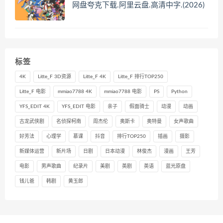
网盘夸克下载.阿里云盘.高清中字.(2026)
标签
4K
Litte_F 3D资源
Litte_F 4K
Litte_F 排行TOP250
Litte_F 电影
mmiao7788 4K
mmiao7788 电影
PS
Python
YFS_EDIT 4K
YFS_EDIT 电影
亲子
假面骑士
动漫
动画
古龙武侠剧
名侦探柯南
周杰伦
奥斯卡
奥特曼
女声歌曲
好芳法
心理学
慕课
抖音
排行TOP250
插画
摄影
新媒体运营
新片场
日剧
日本动漫
林俊杰
漫画
王芳
电影
男声歌曲
纪录片
美剧
英剧
英语
蓝光原盘
钱儿爸
韩剧
黄玉郎