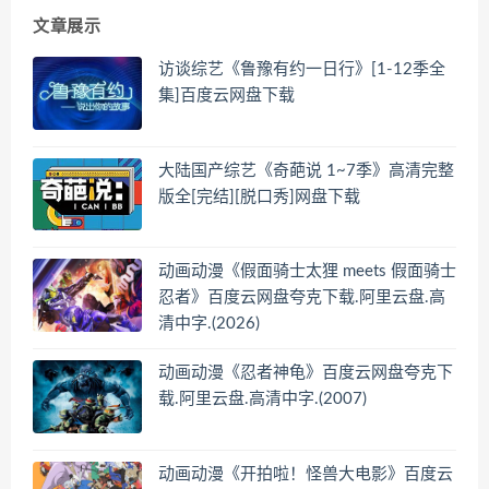
文章展示
访谈综艺《鲁豫有约一日行》[1-12季全
集]百度云网盘下载
大陆国产综艺《奇葩说 1~7季》高清完整
版全[完结][脱口秀]网盘下载
动画动漫《假面骑士太狸 meets 假面骑士
忍者》百度云网盘夸克下载.阿里云盘.高
清中字.(2026)
动画动漫《忍者神龟》百度云网盘夸克下
载.阿里云盘.高清中字.(2007)
动画动漫《开拍啦！怪兽大电影》百度云