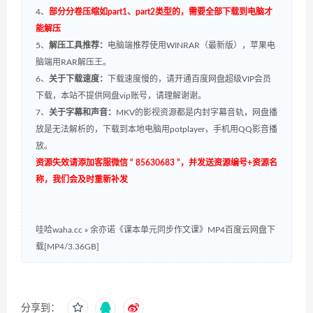
4、
部分分卷压缩如part1、part2类型的，需要全部下载到电脑才
能解压
5、
解压工具推荐：
电脑端推荐使用WINRAR（最新版），苹果电
脑端用RAR解压王。
6、
关于下载速度：
下载速度慢的，请开通百度网盘超级VIP会员
下载，本站不提供网盘vip账号，请理解谢谢。
7、
关于字幕和声音：
MKV的影视资源都是内封字幕音轨，网盘播
放是无法解析的，下载到本地电脑用potplayer，手机用QQ影音播
放。
资源失效请添加客服微信 “ 85630683 ”，并发送资源编号+资源名
称，我们会及时重新补发
哇哈waha.cc
»
余亦诺《课本单元同步作文课》MP4百度云网盘下
载[MP4/3.36GB]
分享到：