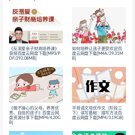
《反溺爱亲子财商培养课》
如何培养让孩子更受欢迎百
音频百度云网盘下载[MP3/P
度云网盘下载[M4A/29.31M
DF/292.08MB]
B]
《做不操心的父母，养育优
平哥语文培优作文（阶段三
秀、自信的孩子》百度云网
下）读写基础：描写方法百
盘资源分享下载[MP4/4.20G
度云网盘下载[MP4/3.19GB]
B]