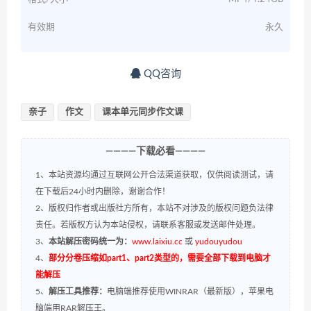
有效期
永久
QQ咨询
亲子
作文
课本单元同步作文课
————下载必看————
1、本站资源均通过互联网公开合法渠道获取，仅供阅读测试，请
在下载后24小时内删除，谢谢合作！
2、版权归作者或出版社方所有，本站不对涉及的版权问题负法律
责任。若版权方认为本站侵权，请联系客服或发送邮件处理。
3、
本站解压密码统一为：
www.laixiu.cc
或
yudouyudou
4、
部分分卷压缩如part1、part2类型的，需要全部下载到电脑才
能解压
5、
解压工具推荐：
电脑端推荐使用WINRAR（最新版），苹果电
脑端用RAR解压王。