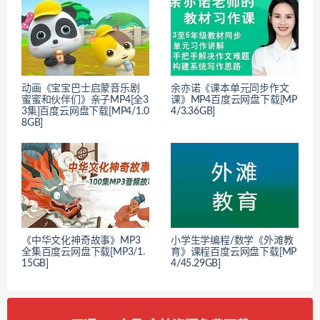
动画《宝宝巴士启蒙音乐剧
余亦诺《课本单元同步作文
蜜蜜和伙伴们》亲子MP4[全3
课》MP4百度云网盘下载[MP
3集]百度云网盘下载[MP4/1.0
4/3.36GB]
8GB]
《中华文化神奇故事》MP3
小学生学编程/数学《外滩教
全集百度云网盘下载[MP3/1.
育》课程百度云网盘下载[MP
15GB]
4/45.29GB]