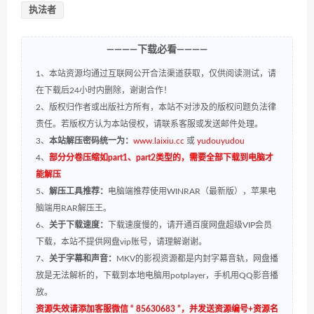
执法者
————下载必看————
1、本站资源均通过互联网公开合法渠道获取，仅供阅读测试，请
在下载后24小时内删除，谢谢合作！
2、版权归作者或出版社方所有，本站不对涉及的版权问题负法律
责任。若版权方认为本站侵权，请联系客服或发送邮件处理。
3、
本站解压密码统一为：
www.laixiu.cc
或
yudouyudou
4、
部分分卷压缩如part1、part2类型的，需要全部下载到电脑才
能解压
5、
解压工具推荐：
电脑端推荐使用WINRAR（最新版），苹果电
脑端用RAR解压王。
6、
关于下载速度：
下载速度慢的，请开通百度网盘超级VIP会员
下载，本站不提供网盘vip账号，请理解谢谢。
7、
关于字幕和声音：
MKV的影视资源都是内封字幕音轨，网盘播
放是无法解析的，下载到本地电脑用potplayer，手机用QQ影音播
放。
资源失效请添加客服微信 “ 85630683 ”，并发送资源编号+资源名