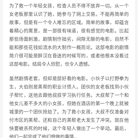
为了救一个年轻女孩，检查人员不得不放弃一切。从一个
女老板那里认识了她，她参与了网上交易。不能再简单的
故事，但是有一个令人难忘的区域。简单的故事，却蕴含
着精心的寓意，是一部很有味道，很有感觉的电影。比起
那些场面刺激，剧情制作拙劣，间隙无聊的电影，自然不
能和那些花钱如流水的大制作一概而论。这部电影的剧情
简介很可能是醉汉在昏迷的时候写的，或者他根本没看过
这部电影。结局令人欣慰，也令人遗憾。
虽然剧情老套，但却是部好看的电影。小伙子以打野拳为
生，大伯则是黑帮的职业讨债人。团伙的女老板找到小伙
子帮忙，送他去跟他叔叔学习执行任务。大叔帮了一个和
他女儿差不多大的小女孩，但她在酒店的第一个晚上就被
城里的一个团伙抢劫了。为了救小女孩，大叔不仅准备对
付市区的黑帮，还和自己的黑帮老大发生了冲突。就在他
快要被杀死的时候，这个年轻人做出了一个举动。最后，
他们一起完成了他们想做的事情…