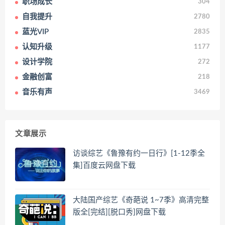
职场成长
304
自我提升
2780
蓝光VIP
2835
认知升级
1177
设计学院
272
金融创富
218
音乐有声
3469
文章展示
访谈综艺《鲁豫有约一日行》[1-12季全
集]百度云网盘下载
大陆国产综艺《奇葩说 1~7季》高清完整
版全[完结][脱口秀]网盘下载