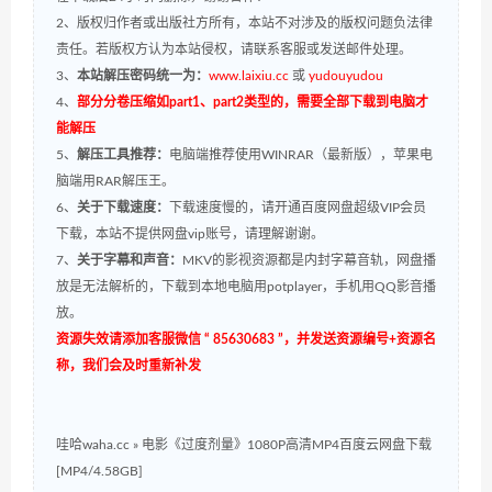
2、版权归作者或出版社方所有，本站不对涉及的版权问题负法律
责任。若版权方认为本站侵权，请联系客服或发送邮件处理。
3、
本站解压密码统一为：
www.laixiu.cc
或
yudouyudou
4、
部分分卷压缩如part1、part2类型的，需要全部下载到电脑才
能解压
5、
解压工具推荐：
电脑端推荐使用WINRAR（最新版），苹果电
脑端用RAR解压王。
6、
关于下载速度：
下载速度慢的，请开通百度网盘超级VIP会员
下载，本站不提供网盘vip账号，请理解谢谢。
7、
关于字幕和声音：
MKV的影视资源都是内封字幕音轨，网盘播
放是无法解析的，下载到本地电脑用potplayer，手机用QQ影音播
放。
资源失效请添加客服微信 “ 85630683 ”，并发送资源编号+资源名
称，我们会及时重新补发
哇哈waha.cc
»
电影《过度剂量》1080P高清MP4百度云网盘下载
[MP4/4.58GB]