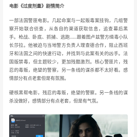
电影《过度剂量》剧情简介
一部法国警匪电影。几起命案与一起贩毒案挂钩，几组警
察开始联合侦查，从各自的渠道获取信息，追查幕后黑
手。枪战、卧底、抓捕、逃跑……跟着图卢兹警方缉毒小队
长莎拉。他被迫与当地警方负责人理查德合作，阻止西班
牙和法国之间的快速行动，并找到与此案有关的凶手。法
国版禁毒，但主题较少，更加残酷激烈。核心警匪片，残
忍的毒贩，绝望的警察，另一条线的谋杀都不太好看。感
情部分有点老套但是有氛围。
硬核黑帮电影，残忍的毒贩，绝望的警察。另一条线的谋
杀没做好，感情部分有点老套，但是有气氛。