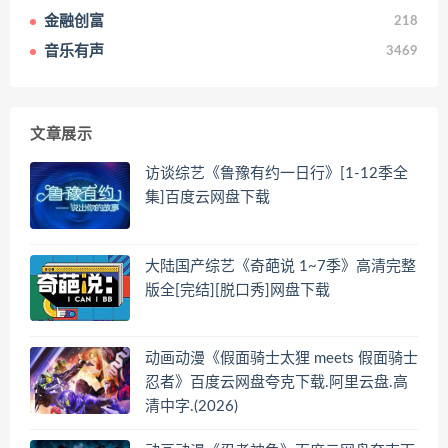
金融创富
218
音乐有声
3469
文章展示
访谈综艺《鲁豫有约一日行》[1-12季全
集]百度云网盘下载
大陆国产综艺《奇葩说 1~7季》高清完整
版全[完结][脱口秀]网盘下载
动画动漫《假面骑士太狸 meets 假面骑士
忍者》百度云网盘夸克下载.阿里云盘.高
清中字.(2026)