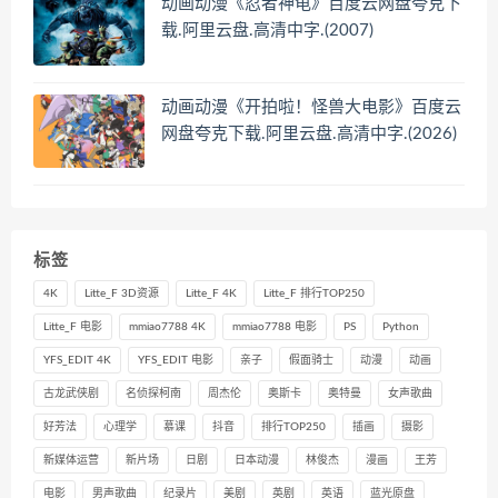
动画动漫《忍者神龟》百度云网盘夸克下
载.阿里云盘.高清中字.(2007)
动画动漫《开拍啦！怪兽大电影》百度云
网盘夸克下载.阿里云盘.高清中字.(2026)
标签
4K
Litte_F 3D资源
Litte_F 4K
Litte_F 排行TOP250
Litte_F 电影
mmiao7788 4K
mmiao7788 电影
PS
Python
YFS_EDIT 4K
YFS_EDIT 电影
亲子
假面骑士
动漫
动画
古龙武侠剧
名侦探柯南
周杰伦
奥斯卡
奥特曼
女声歌曲
好芳法
心理学
慕课
抖音
排行TOP250
插画
摄影
新媒体运营
新片场
日剧
日本动漫
林俊杰
漫画
王芳
电影
男声歌曲
纪录片
美剧
英剧
英语
蓝光原盘