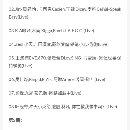
02.Jinx周君怡,卡西恩Cacien,丁肆Dicey,李唯CeiYai-Speak
Easy(Live)
03.K.A咔咔,木秦,Xigga,Bambii-A.F.G.G.(Live)
04.ZesT小天,吉田凜音,戴欣梦露,蜡笔小心-泡泡(Live)
05.王澳楠EVE,670,张晨蕾DLey,SING-马雪娇-累但也要保
持微笑(Live)
06.吴佳烨,Rarpid,Ru1-J,阿琳Arlene,芮雪-碎！(Live)
07.奚缘,九尾,彭乙航-网络加载中(Live)
08.叶晓粤,冲天小火箭,脏脏,林凡-你在教我做事吗？(Live)
第3期：