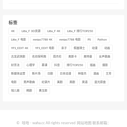
标签
4K
Litte_F 3D资源
Litte_F 4K
Litte_F 排行TOP250
Litte_F 电影
mmiao7788 4K
mmiao7788 电影
PS
Python
YFS_EDIT 4K
YFS_EDIT 电影
亲子
假面骑士
动漫
动画
古龙武侠剧
名侦探柯南
周杰伦
奥斯卡
奥特曼
女声歌曲
好芳法
心理学
慕课
抖音
排行TOP250
插画
摄影
新媒体运营
新片场
日剧
日本动漫
林俊杰
漫画
王芳
电影
男声歌曲
纪录片
美剧
英剧
英语
蓝光原盘
钱儿爸
韩剧
黄玉郎
©
哇哈
- waha.cc All rights reserved
网站地图
联系邮箱：