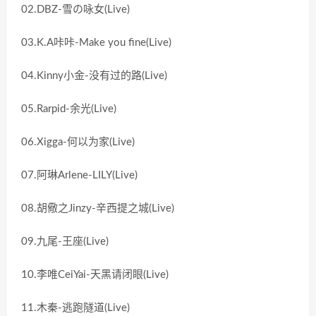
02.DBZ-雪の咏女(Live)
03.K.A咔咔-Make you fine(Live)
04.Kinny小金-没有过的路(Live)
05.Rarpid-余光(Live)
06.Xigga-何以为家(Live)
07.阿琳Arlene-LILY(Live)
08.胡儆之Jinzy-辛西提之城(Live)
09.九尾-王座(Live)
10.李唯CeiYai-天黑请闭眼(Live)
11.木秦-逃跑隧道(Live)