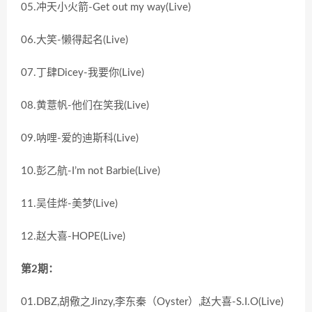
05.冲天小火箭-Get out my way(Live)
06.大笑-懒得起名(Live)
07.丁肆Dicey-我要你(Live)
08.黄薏帆-他们在笑我(Live)
09.呐哩-爱的迪斯科(Live)
10.彭乙航-I’m not Barbie(Live)
11.吴佳烨-美梦(Live)
12.赵大喜-HOPE(Live)
第2期：
01.DBZ,胡儆之Jinzy,李东秦（Oyster）,赵大喜-S.I.O(Live)