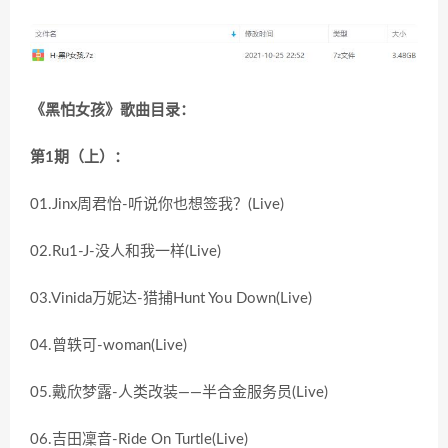
《黑怕女孩》歌曲目录：
第1期（上）：
01.Jinx周君怡-听说你也想签我？(Live)
02.Ru1-J-没人和我一样(Live)
03.Vinida万妮达-猎捕Hunt You Down(Live)
04.曾轶可-woman(Live)
05.戴欣梦露-人类改装——半合金服务员(Live)
06.吉田凜音-Ride On Turtle(Live)