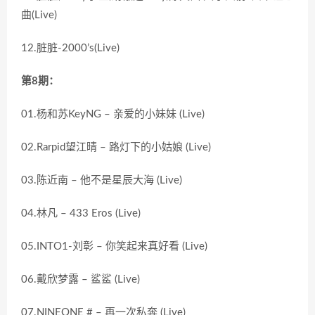
曲(Live)
12.脏脏-2000’s(Live)
第8期：
01.杨和苏KeyNG – 亲爱的小妹妹 (Live)
02.Rarpid望江晴 – 路灯下的小姑娘 (Live)
03.陈近南 – 他不是星辰大海 (Live)
04.林凡 – 433 Eros (Live)
05.INTO1-刘彰 – 你笑起来真好看 (Live)
06.戴欣梦露 – 鲨鲨 (Live)
07.NINEONE # – 再一次私奔 (Live)