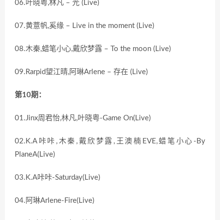
06.叶晓粤,林凡 – 光 (Live)
07.黄薏帆,奚缘 – Live in the moment (Live)
08.木秦,蜡笔小心,戴欣梦露 – To the moon (Live)
09.Rarpid望江晴,阿琳Arlene – 存在 (Live)
第10期：
01.Jinx周君怡,林凡,叶晓粤-Game On(Live)
02.K.A咔咔,木秦,戴欣梦露,王澳楠EVE,蜡笔小心-By
PlaneA(Live)
03.K.A咔咔-Saturday(Live)
04.阿琳Arlene-Fire(Live)