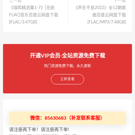
上一篇
下一篇
《瑞鸣精选集1-7》[无损
《声生不息2022》全12期歌
FLAC]音乐百度云网盘下载
曲百度云网盘下载
[FLAC/3.47GB]
[FLAC/MP3/7.48GB]
开通VIP会员·全站资源免费下载
热门资源免费下载，永久更新
立即查看
微信：85630683（补发联系客服）
请注册再下单！请注册再下单!