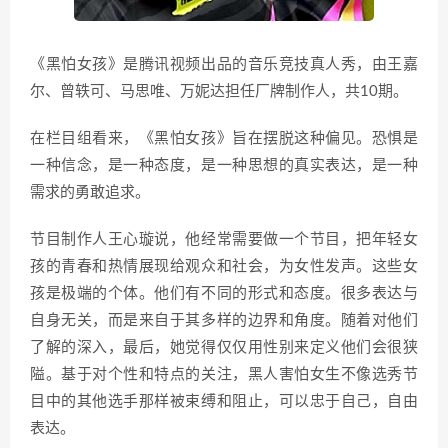
《黑怕女孩》是腾讯视频出品的音乐竞技真人秀，由王嘉
尔、曾轶可、马思唯、万妮达担任厂牌制作人，共10期。
在栏目组看来，《黑怕女孩》旨在摆脱这种偏见。恐惧是
一种信念，是一种态度，是一种思想的真实表达，是一种
需求的勇敢追求。
节目制作人王心璇说，他经常需要做一个节目，把年轻女
孩的青春和热情展现给观众和社会，为女性发声。这些女
孩是极端的个体。他们有不同的形式和态度。很多表达与
自身无关，而是来自于其多样的边界和角度。随着对他们
了解的深入，最后，她觉得仅仅用性别来定义他们会很狭
隘。基于对个性和特点的关注，黑人害怕女生不像选秀节
目中的其他选手那样被束缚和阻止，可以忠于自己，自由
表达。