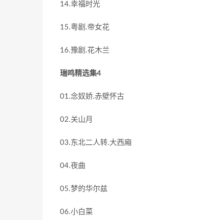
14.幸福时光
15.粤剧.帝女花
16.豫剧.花木兰
瑞鸣精选集4
01.念奴娇.赤壁怀古
02.关山月
03.东北二人转.大西廂
04.夜曲
05.梦的华尔兹
06.小白菜