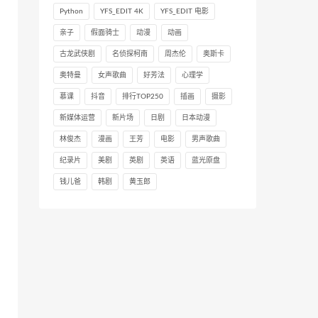
Python
YFS_EDIT 4K
YFS_EDIT 电影
亲子
假面骑士
动漫
动画
古龙武侠剧
名侦探柯南
周杰伦
奥斯卡
奥特曼
女声歌曲
好芳法
心理学
慕课
抖音
排行TOP250
插画
摄影
新媒体运营
新片场
日剧
日本动漫
林俊杰
漫画
王芳
电影
男声歌曲
纪录片
美剧
英剧
英语
蓝光原盘
钱儿爸
韩剧
黄玉郎