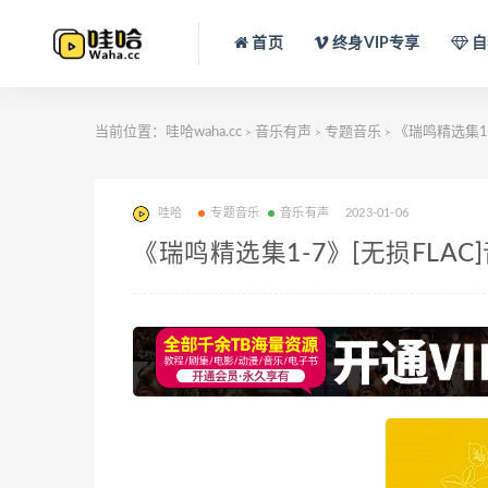
首页
终身VIP专享
自
当前位置：
哇哈waha.cc
音乐有声
专题音乐
《瑞鸣精选集1-7
>
>
>
哇哈
专题音乐
音乐有声
2023-01-06
《瑞鸣精选集1-7》[无损FLAC]