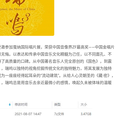
邀参加戛纳国际唱片展，荣获中国音像界ZF最高奖——中国金唱片
怨无悔。以表达和传承中国音乐文化精髓为己任，以不同面孔、不
得了高质量的口碑。从中国著名音乐人完全原创的《国色》，到震
》，瑞鸣以独特的视角挖掘传统文化的独特魅力，将其发展为独特
为一座座经得起耳朵的“流动建筑”。从给人心灵朝圣的《藏·密》，
》，瑞鸣总是用音乐去亲近最微小的感情，唤起久未被体味的温暖