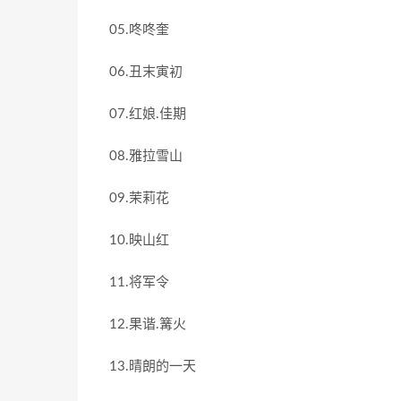
05.咚咚奎
06.丑末寅初
07.红娘.佳期
08.雅拉雪山
09.茉莉花
10.映山红
11.将军令
12.果谐.篝火
13.晴朗的一天