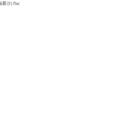
慕沙).flac