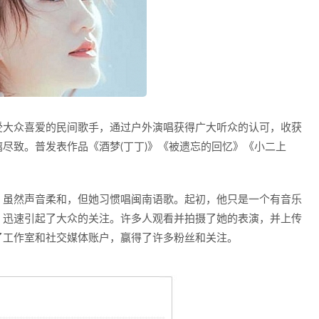
受大众喜爱的民间歌手，通过户外演唱获得广大听众的认可，收获
尽致。普发表作品《酒梦(丁丁)》《被遗忘的回忆》《小二上
。虽然声音柔和，但她习惯唱闽南语歌。起初，他只是一个有音乐
，迅速引起了大众的关注。许多人观看并拍摄了她的表演，并上传
了工作室和社交媒体账户，赢得了许多粉丝和关注。