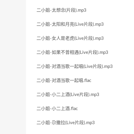
二小姐-太想念(片段).mp3
二小姐-太阳和月亮(Live片段).mp3
二小姐-女人是老虎(Live片段).mp3
二小姐-如果不曾相遇(Live片段).mp3
二小姐-对酒当歌一起唱(Live片段).mp3
二小姐-对酒当歌一起唱.flac
二小姐-小二上酒(Live片段).mp3
二小姐-小二上酒.flac
二小姐-尕撒拉(Live片段).mp3