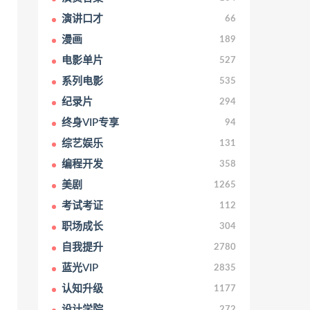
演讲口才
66
漫画
189
电影单片
527
系列电影
535
纪录片
294
终身VIP专享
94
综艺娱乐
131
编程开发
358
美剧
1265
考试考证
112
职场成长
304
自我提升
2780
蓝光VIP
2835
认知升级
1177
设计学院
272