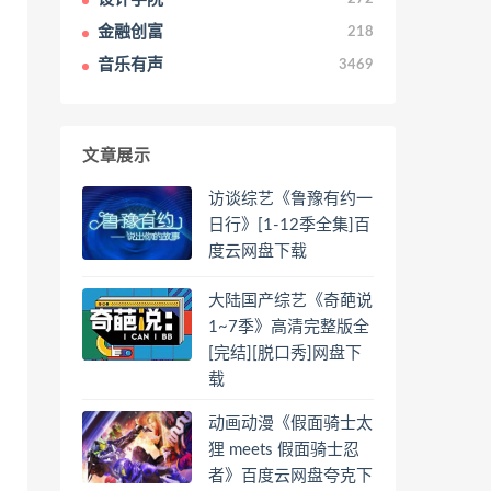
金融创富
218
音乐有声
3469
文章展示
访谈综艺《鲁豫有约一
日行》[1-12季全集]百
度云网盘下载
大陆国产综艺《奇葩说
1~7季》高清完整版全
[完结][脱口秀]网盘下
载
动画动漫《假面骑士太
狸 meets 假面骑士忍
者》百度云网盘夸克下