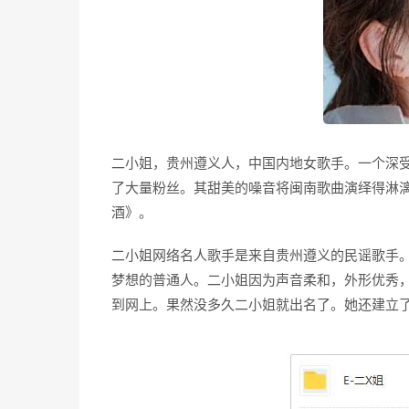
二小姐，贵州遵义人，中国内地女歌手。一个深
了大量粉丝。其甜美的噪音将闽南歌曲演绎得淋漓
酒》。
二小姐网络名人歌手是来自贵州遵义的民谣歌手
梦想的普通人。二小姐因为声音柔和，外形优秀
到网上。果然没多久二小姐就出名了。她还建立