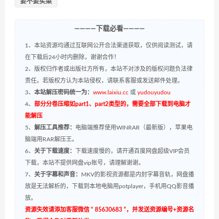
要不要买菜
————下载必看————
1、本站资源均通过互联网公开合法渠道获取，仅供阅读测试，请
在下载后24小时内删除，谢谢合作！
2、版权归作者或出版社方所有，本站不对涉及的版权问题负法律
责任。若版权方认为本站侵权，请联系客服或发送邮件处理。
3、
本站解压密码统一为：
www.laixiu.cc
或
yudouyudou
4、
部分分卷压缩如part1、part2类型的，需要全部下载到电脑才
能解压
5、
解压工具推荐：
电脑端推荐使用WINRAR（最新版），苹果电
脑端用RAR解压王。
6、
关于下载速度：
下载速度慢的，请开通百度网盘超级VIP会员
下载，本站不提供网盘vip账号，请理解谢谢。
7、
关于字幕和声音：
MKV的影视资源都是内封字幕音轨，网盘播
放是无法解析的，下载到本地电脑用potplayer，手机用QQ影音播
放。
资源失效请添加客服微信 “ 85630683 ”，并发送资源编号+资源名