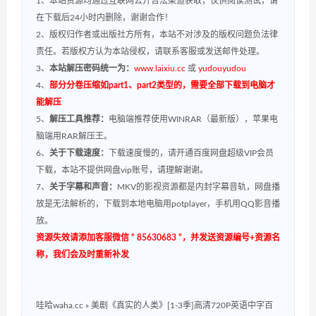
1、本站资源均通过互联网公开合法渠道获取，仅供阅读测试，请
在下载后24小时内删除，谢谢合作！
2、版权归作者或出版社方所有，本站不对涉及的版权问题负法律
责任。若版权方认为本站侵权，请联系客服或发送邮件处理。
3、
本站解压密码统一为：
www.laixiu.cc
或
yudouyudou
4、
部分分卷压缩如part1、part2类型的，需要全部下载到电脑才
能解压
5、
解压工具推荐：
电脑端推荐使用WINRAR（最新版），苹果电
脑端用RAR解压王。
6、
关于下载速度：
下载速度慢的，请开通百度网盘超级VIP会员
下载，本站不提供网盘vip账号，请理解谢谢。
7、
关于字幕和声音：
MKV的影视资源都是内封字幕音轨，网盘播
放是无法解析的，下载到本地电脑用potplayer，手机用QQ影音播
放。
资源失效请添加客服微信 “ 85630683 ”，并发送资源编号+资源名
称，我们会及时重新补发
哇哈waha.cc
»
美剧《真实的人类》[1-3季]高清720P英语中字百