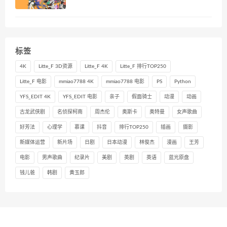
标签
4K
Litte_F 3D资源
Litte_F 4K
Litte_F 排行TOP250
Litte_F 电影
mmiao7788 4K
mmiao7788 电影
PS
Python
YFS_EDIT 4K
YFS_EDIT 电影
亲子
假面骑士
动漫
动画
古龙武侠剧
名侦探柯南
周杰伦
奥斯卡
奥特曼
女声歌曲
好芳法
心理学
慕课
抖音
排行TOP250
插画
摄影
新媒体运营
新片场
日剧
日本动漫
林俊杰
漫画
王芳
电影
男声歌曲
纪录片
美剧
英剧
英语
蓝光原盘
钱儿爸
韩剧
黄玉郎