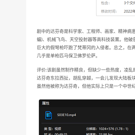
剧中的达芬奇是科学家、工程师、画家、精神病患
蝠)、机械飞鸟、天空投射器等高科技装置。他破
巨大的假弩枪吓跑了梵蒂冈的入侵者。总之，在
几乎是单枪匹马保卫佛罗伦萨。
评价:该剧虽然制作精良，但缺少一些热度，凌乱
达芬奇东拉西扯，胡乱穿越，一会儿发现大陆板
虽然他被称为达芬奇，但他实际上只是一个中世