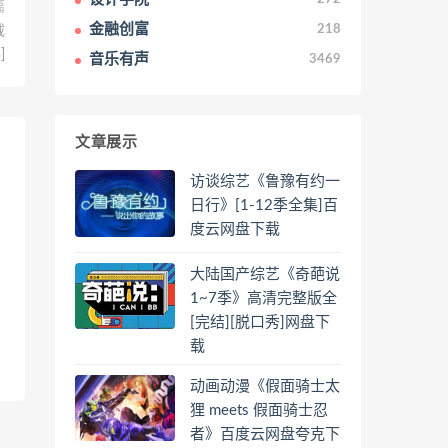
篇
金融创富
218
载
]
音乐有声
3469
文章展示
访谈综艺《鲁豫有约一
日行》[1-12季全集]百
度云网盘下载
大陆国产综艺《奇葩说
1~7季》高清完整版全
[完结][脱口秀]网盘下
载
动画动漫《假面骑士太
狸 meets 假面骑士忍
者》百度云网盘夸克下