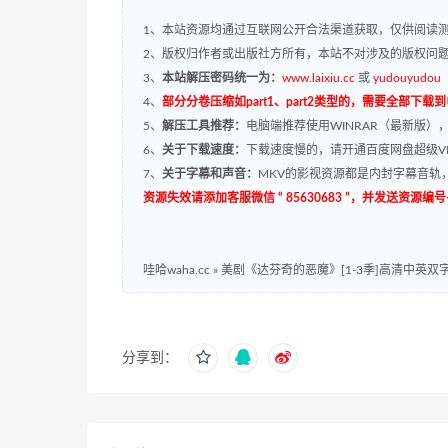
1、本站资源均通过互联网公开合法渠道获取，仅供阅读测
2、版权归作者或出版社方所有，本站不对涉及的版权问
3、
本站解压密码统一为：
www.laixiu.cc
或
yudouyudou
4、
部分分卷压缩如part1、part2类型的，需要全部下载
5、
解压工具推荐：
电脑端推荐使用WINRAR（最新版）
6、
关于下载速度：
下载速度慢的，请开通百度网盘超级VI
7、
关于字幕和声音：
MKV的影视资源都是内封字幕音轨，
资源失效请添加客服微信 “ 85630683 ”，并发送资
哇哈waha.cc
»
美剧《达芬奇的恶魔》[1-3季]高清中英双字百
分享到：