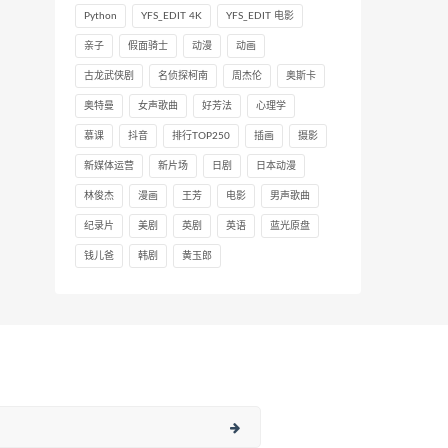
Python
YFS_EDIT 4K
YFS_EDIT 电影
亲子
假面骑士
动漫
动画
古龙武侠剧
名侦探柯南
周杰伦
奥斯卡
奥特曼
女声歌曲
好芳法
心理学
慕课
抖音
排行TOP250
插画
摄影
新媒体运营
新片场
日剧
日本动漫
林俊杰
漫画
王芳
电影
男声歌曲
纪录片
美剧
英剧
英语
蓝光原盘
钱儿爸
韩剧
黄玉郎