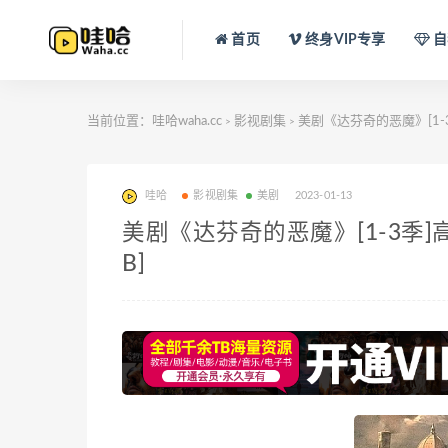
首页
终身VIP专享
自
当前位置：
哇哈waha.cc
影视剧集
美剧《达芬奇的恶魔》[1-3
>
>
哇哈
影视剧集
美剧
2023-01-13
美剧《达芬奇的恶魔》[1-3季]高
B]