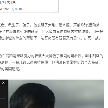
者、私生子、骗子。他发明了大炮、潜水服、声纳炸弹(借助蝙
获了神经毒素引发的命案，闯入吸血鬼伯爵德古拉的城堡，用一把
两位忠诚的挚友的帮助下，达芬奇既有智慧又有勇气，拼死一战，
的布局和毫无吸引力的表演大大降低了该剧的可看性。剧中刻画的
块漂移，一会儿遇见德古拉伯爵，但他没有非常鲜明的个人特征。
纪的美国朋克。