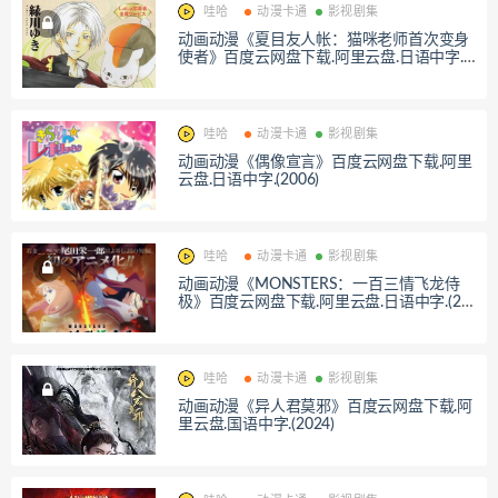
哇哈
动漫卡通
影视剧集
动画动漫《夏目友人帐：猫咪老师首次变身
使者》百度云网盘下载.阿里云盘.日语中字.
(2013)
哇哈
动漫卡通
影视剧集
动画动漫《偶像宣言》百度云网盘下载.阿里
云盘.日语中字.(2006)
哇哈
动漫卡通
影视剧集
动画动漫《MONSTERS：一百三情飞龙侍
极》百度云网盘下载.阿里云盘.日语中字.(20
24)
哇哈
动漫卡通
影视剧集
动画动漫《异人君莫邪》百度云网盘下载.阿
里云盘.国语中字.(2024)