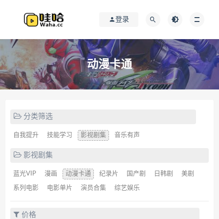
登录
动漫卡通
分类筛选
自我提升
技能学习
影视剧集
音乐有声
影视剧集
蓝光VIP
漫画
动漫卡通
纪录片
国产剧
日韩剧
美剧
系列电影
电影单片
演员合集
综艺娱乐
价格