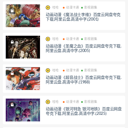
哇哈
动漫卡通
影视剧集
动画动漫《魔法战士李维》百度云网盘夸克
下载.阿里云盘.高清中字.(2001)
哇哈
动漫卡通
影视剧集
动画动漫《圣魔之血》百度云网盘夸克下载.
阿里云盘.高清中字.(2005)
哇哈
动漫卡通
影视剧集
动画动漫《超音战士》百度云网盘夸克下载.
阿里云盘.高清中字.(1988)
哇哈
动漫卡通
影视剧集
动画动漫《银河特急 银河地铁》百度云网盘
夸克下载.阿里云盘.高清中字.(2025)