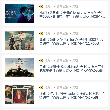
哇哈
影视剧集
美剧
Netflix瑞典剧《王储的抉择 青春王室》全2
季1080P高清原声中字百度云网盘下载[MP
4/9.75GB]
哇哈
影视剧集
美剧
澳剧《领地之争 Territory》全6集1080P高清
英语中字百度云网盘下载[MP4/11.76GB]
哇哈
影视剧集
美剧
英剧《坏姐妹 Bad Sisters》全10集原声官中
1080P高清百度云网盘下载[MKV/39.53GB]
哇哈
影视剧集
美剧
德剧《红灯区风云 Luden》全6集1080P高清
德语中字百度云网盘下载[MP4/5.67GB]