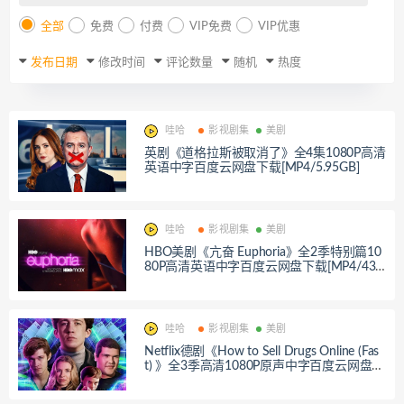
全部
免费
付费
VIP免费
VIP优惠
发布日期
修改时间
评论数量
随机
热度
哇哈
影视剧集
美剧
英剧《道格拉斯被取消了》全4集1080P高清
英语中字百度云网盘下载[MP4/5.95GB]
哇哈
影视剧集
美剧
HBO美剧《亢奋 Euphoria》全2季特别篇10
80P高清英语中字百度云网盘下载[MP4/43.8
6GB]
哇哈
影视剧集
美剧
Netflix德剧《How to Sell Drugs Online (Fas
t) 》全3季高清1080P原声中字百度云网盘下
载[MP4/11.07GB]