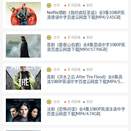
哇哈
影视剧集
美剧
Netflix德剧《我的疯狂圣诞》全3集1080P高
清德语中字百度云网盘下载[MP4/2.45GB]
哇哈
影视剧集
美剧
意剧《基督山伯爵》全8集意语中字1080P高
清百度云网盘下载[MKV/17.96GB]
哇哈
影视剧集
美剧
英剧《洪水之后 After The Flood》全6集高
清1080P英语中字百度云网盘下载[MP4/5.4
2GB]
哇哈
影视剧集
美剧
法剧《恐怖间谍》全4集1080P高清法语中字
百度云网盘下载[MP4/4.74GB]